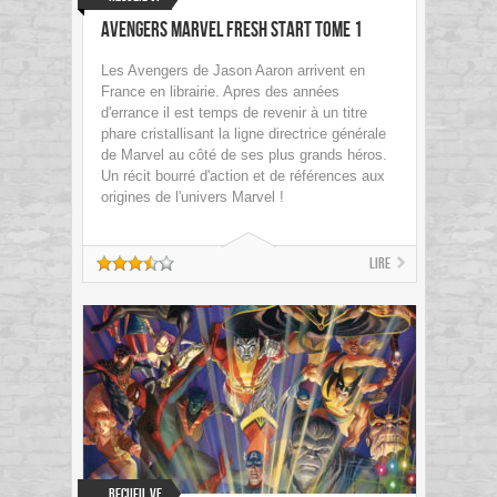
Avengers Marvel Fresh Start Tome 1
Les Avengers de Jason Aaron arrivent en
France en librairie. Apres des années
d'errance il est temps de revenir à un titre
phare cristallisant la ligne directrice générale
de Marvel au côté de ses plus grands héros.
Un récit bourré d'action et de références aux
origines de l'univers Marvel !
Lire
Recueil VF