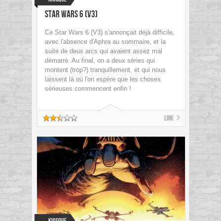
Star Wars 6 (V3)
Ce Star Wars 6 (V3) s'annonçait déjà difficile,
avec l'absence d'Aphra au sommaire, et la
suite de deux arcs qui avaient assez mal
démarré. Au final, on a deux séries qui
montent (trop?) tranquillement, et qui nous
laissent là où l'on espère que les choses
sérieuses commencent enfin !
Lire
Kiosque