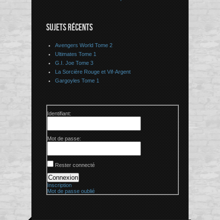
SUJETS RÉCENTS
Avengers World Tome 2
Ultimates Tome 1
G.I. Joe Tome 3
La Sorcière Rouge et Vif-Argent
Gargoyles Tome 1
Identifiant:
Mot de passe:
Rester connecté
Connexion
Inscription
Mot de passe oublié