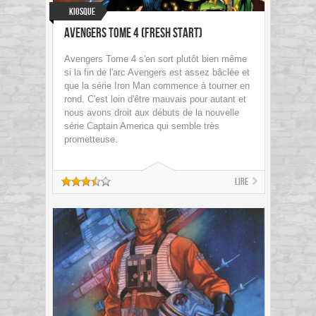
Kiosque
Avengers Tome 4 (Fresh Start)
Avengers Tome 4 s'en sort plutôt bien même
si la fin de l'arc Avengers est assez bâclée et
que la série Iron Man commence à tourner en
rond. C'est loin d'être mauvais pour autant et
nous avons droit aux débuts de la nouvelle
série Captain America qui semble très
prometteuse.
Lire