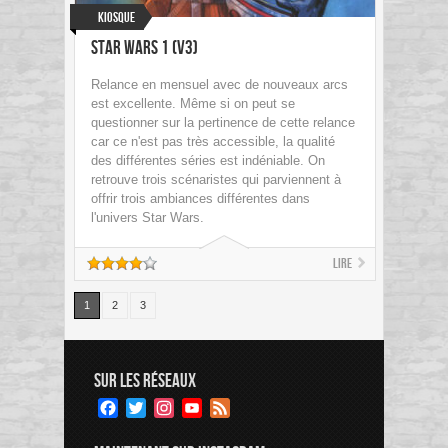
Kiosque
Star Wars 1 (V3)
Relance en mensuel avec de nouveaux arcs
est excellente. Même si on peut se
questionner sur la pertinence de cette relance
car ce n'est pas très accessible, la qualité
des différentes séries est indéniable. On
retrouve trois scénaristes qui parviennent à
offrir trois ambiances différentes dans
l'univers Star Wars.
Lire
1
2
3
SUR LES RÉSEAUX
Facebook
Twitter
Instagram
YouTube
Feed
Channel