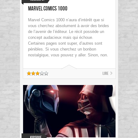
Marvel Comics 1000
Marvel Comics 1000 n’aura d’intérêt que si
vous cherchez absolument à avoir des brides
de l’avenir de l’éditeur. Le récit possède un
concept audacieux mais qui échoue.
Certaines pages sont super, d’autres sont
pénibles. Si vous cherchez un bonbon
nostalgique, vous pouvez y aller. Sinon, non.
Lire
Kiosque