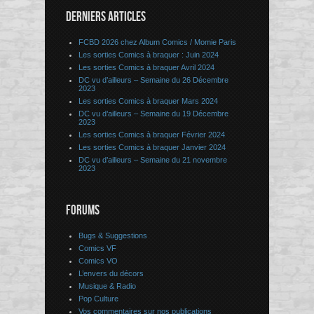
DERNIERS ARTICLES
FCBD 2026 chez Album Comics / Momie Paris
Les sorties Comics à braquer : Juin 2024
Les sorties Comics à braquer Avril 2024
DC vu d’ailleurs – Semaine du 26 Décembre
2023
Les sorties Comics à braquer Mars 2024
DC vu d’ailleurs – Semaine du 19 Décembre
2023
Les sorties Comics à braquer Février 2024
Les sorties Comics à braquer Janvier 2024
DC vu d’ailleurs – Semaine du 21 novembre
2023
FORUMS
Bugs & Suggestions
Comics VF
Comics VO
L’envers du décors
Musique & Radio
Pop Culture
Vos commentaires sur nos publications