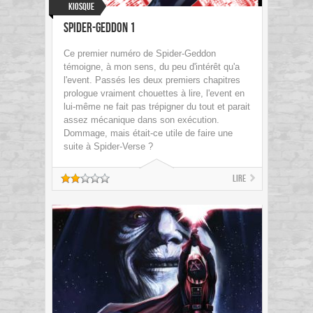
Kiosque
Spider-Geddon 1
Ce premier numéro de Spider-Geddon
témoigne, à mon sens, du peu d'intérêt qu'a
l'event. Passés les deux premiers chapitres
prologue vraiment chouettes à lire, l'event en
lui-même ne fait pas trépigner du tout et parait
assez mécanique dans son exécution.
Dommage, mais était-ce utile de faire une
suite à Spider-Verse ?
Lire