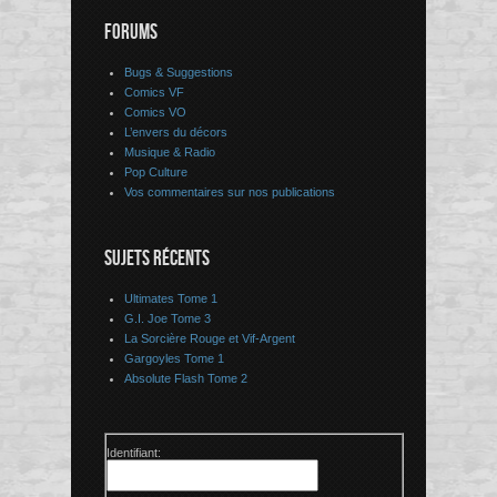
FORUMS
Bugs & Suggestions
Comics VF
Comics VO
L’envers du décors
Musique & Radio
Pop Culture
Vos commentaires sur nos publications
SUJETS RÉCENTS
Ultimates Tome 1
G.I. Joe Tome 3
La Sorcière Rouge et Vif-Argent
Gargoyles Tome 1
Absolute Flash Tome 2
Identifiant: