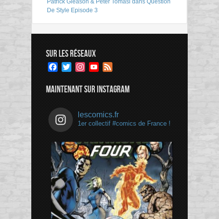
Patrick Gleason & Peter Tomasi dans Question
De Style Episode 3
SUR LES RÉSEAUX
Facebook
Twitter
Instagram
YouTube
Feed
Channel
MAINTENANT SUR INSTAGRAM
lescomics.fr
1er collectif #comics de France !