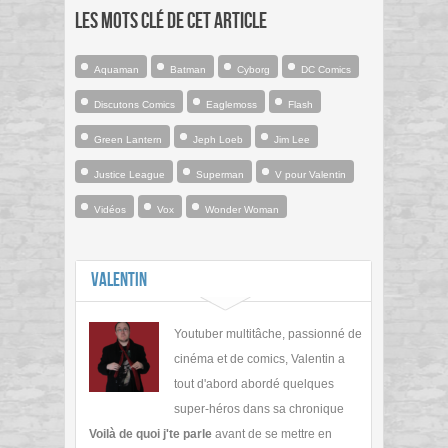
Les mots clé de cet article
Aquaman
Batman
Cyborg
DC Comics
Discutons Comics
Eaglemoss
Flash
Green Lantern
Jeph Loeb
Jim Lee
Justice League
Superman
V pour Valentin
Vidéos
Vox
Wonder Woman
Valentin
Youtuber multitâche, passionné de
cinéma et de comics, Valentin a
tout d'abord abordé quelques
super-héros dans sa chronique
Voilà de quoi j'te parle
avant de se mettre en