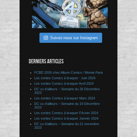
Suivez-nous sur Instagram
DERNIERS ARTICLES
FCBD 2026 chez Album Comics / Momie Paris
Les sorties Comics à braquer : Juin 2024
Les sorties Comics à braquer Avril 2024
DC vu d’ailleurs – Semaine du 26 Décembre
2023
Les sorties Comics à braquer Mars 2024
DC vu d’ailleurs – Semaine du 19 Décembre
2023
Les sorties Comics à braquer Février 2024
Les sorties Comics à braquer Janvier 2024
DC vu d’ailleurs – Semaine du 21 novembre
2023