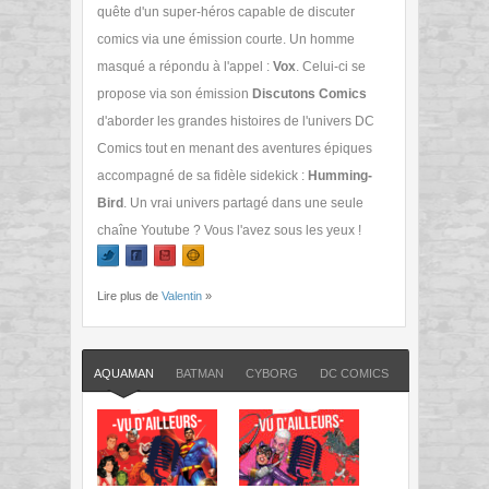
quête d'un super-héros capable de discuter
comics via une émission courte. Un homme
masqué a répondu à l'appel :
Vox
. Celui-ci se
propose via son émission
Discutons Comics
d'aborder les grandes histoires de l'univers DC
Comics tout en menant des aventures épiques
accompagné de sa fidèle sidekick :
Humming-
Bird
. Un vrai univers partagé dans une seule
chaîne Youtube ? Vous l'avez sous les yeux !
Lire plus de
Valentin
»
AQUAMAN
BATMAN
CYBORG
DC COMICS
DISCUTONS 