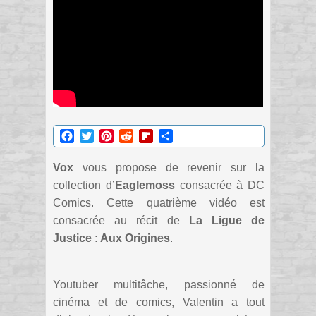
Facebook
Twitter
Pinterest
Reddit
Flipboard
Partager
Vox
vous propose de revenir sur la
collection d’
Eaglemoss
consacrée à DC
Comics. Cette quatrième vidéo est
consacrée au récit de
La Ligue de
Justice : Aux Origines
.
Youtuber multitâche, passionné de
cinéma et de comics, Valentin a tout