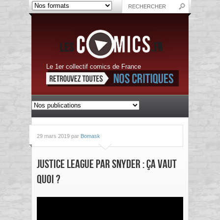
Le 1er collectif comics de France
29 mars 2019 par
Bomask
Justice League par Snyder : ça vaut
quoi ?