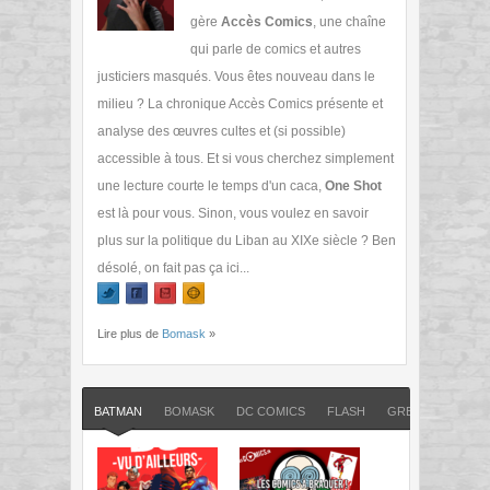
gère
Accès Comics
, une chaîne
qui parle de comics et autres
justiciers masqués. Vous êtes nouveau dans le
milieu ? La chronique Accès Comics présente et
analyse des œuvres cultes et (si possible)
accessible à tous. Et si vous cherchez simplement
une lecture courte le temps d'un caca,
One Shot
est là pour vous. Sinon, vous voulez en savoir
plus sur la politique du Liban au XIXe siècle ? Ben
désolé, on fait pas ça ici...
Lire plus de
Bomask
»
BATMAN
BOMASK
DC COMICS
FLASH
GREEN LANTERN