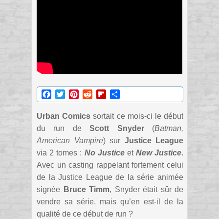
Facebook
Twitter
Pinterest
Reddit
Flipboard
Partager
Urban Comics
sortait ce mois-ci le début
du run de
Scott Snyder
(
Batman,
American Vampire
) sur
Justice League
via 2 tomes :
No Justice
et
New Justice
.
Avec un casting rappelant fortement celui
de la Justice League de la série animée
signée
Bruce Timm
, Snyder était sûr de
vendre sa série, mais qu’en est-il de la
qualité de ce début de run ?