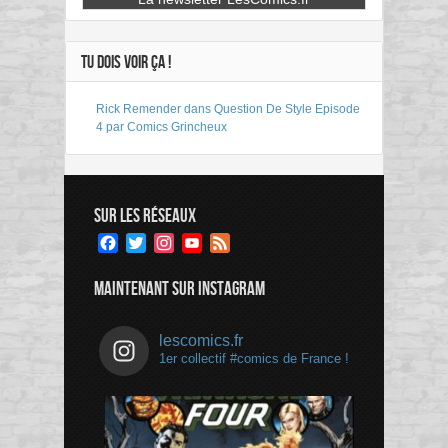
TU DOIS VOIR ÇA !
Rick Remender dans Question De Style Episode
4 par Comics Grincheux
SUR LES RÉSEAUX
Facebook
Twitter
Instagram
YouTube
Feed
Channel
MAINTENANT SUR INSTAGRAM
lescomics.fr
1er collectif #comics de France !