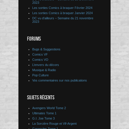
2023
Les sorties Comics à braquer Février 2024
Les sorties Comics à braquer Janvier 2024
DC vu d’ailleurs – Semaine du 21 novembre
2023
FORUMS
Bugs & Suggestions
Comics VF
Comics VO
L’envers du décors
Musique & Radio
Pop Culture
Vos commentaires sur nos publications
SUJETS RÉCENTS
Avengers World Tome 2
Ultimates Tome 1
G.I. Joe Tome 3
La Sorcière Rouge et Vif-Argent
Gargoyles Tome 1