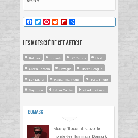
Merci.
Facebook
Twitter
Pinterest
Reddit
Flipboard
Partager
Les mots clé de cet article
Batman
Bomask
DC Comics
Flash
Green Lantern
Hawkgirl
Justice League
Lex Luthor
Martian Manhunter
Scott Snyder
Superman
Urban Comics
Wonder Woman
Bomask
Alors qu'il pourrait sauver le
monde des Illuminatis,
Bomask