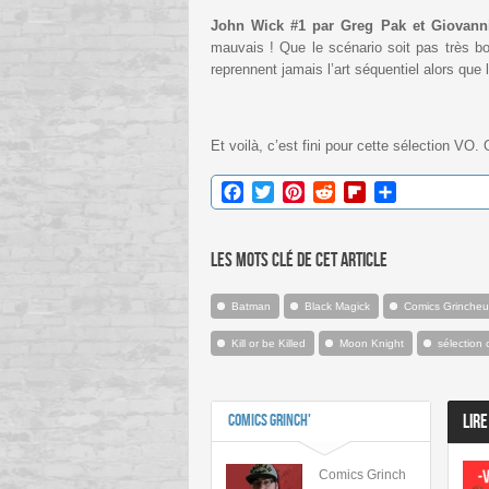
John Wick #1 par Greg Pak et Giovanni
mauvais ! Que le scénario soit pas très b
reprennent jamais l’art séquentiel alors que
Et voilà, c’est fini pour cette sélection VO
Facebook
Twitter
Pinterest
Reddit
Flipboard
Partager
Les mots clé de cet article
Batman
Black Magick
Comics Grincheu
Kill or be Killed
Moon Knight
sélection
Comics Grinch'
LIRE
Comics Grinch