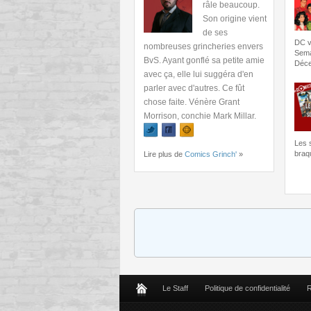
râle beaucoup.
Son origine vient
de ses
DC vu
nombreuses grincheries envers
Sema
BvS. Ayant gonflé sa petite amie
Déce
avec ça, elle lui suggéra d'en
parler avec d'autres. Ce fût
chose faite. Vénère Grant
Morrison, conchie Mark Millar.
Les 
braq
Lire plus de
Comics Grinch'
»
Le Staff
Politique de confidentialité
R