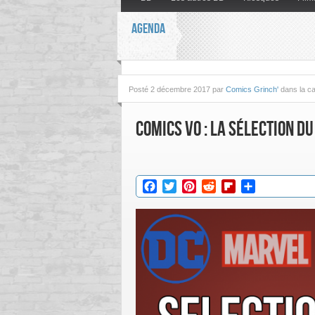
AGENDA
Posté
2 décembre 2017 par
Comics Grinch'
dans la c
Comics VO : La sélection d
Facebook
Twitter
Pinterest
Reddit
Flipboard
Partager