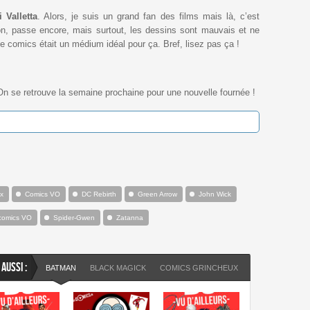
 Valletta
. Alors, je suis un grand fan des films mais là, c’est
on, passe encore, mais surtout, les dessins sont mauvais et ne
 le comics était un médium idéal pour ça. Bref, lisez pas ça !
. On se retrouve la semaine prochaine pour une nouvelle fournée !
x
Comics VO
DC Rebirth
Green Arrow
John Wick
 comics VO
Spider-Gwen
Zatanna
 AUSSI :
BATMAN
BLACK MAGICK
COMICS GRINCHEUX
COMICS VO