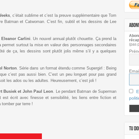
Weeks
, c’était sublime et c’est la preuve supplémentaire que Tom
ntre Batman et Catwoman. C’est fin, subtil et les dessins de Lee
ABON
Abonn
 Eleanor
Carlini
. Un nouvel annual plutôt chouette. Ça prend la
récap
(pas 
a permet surtout la mise en valeur des personnages secondaires
Prén
ôté de ça, les dessins sont plutôt jolis même s’il y a quelques
el Norton
. Série dans un format étendu comme Supergirl : Being
Emai
 que c’est pas aussi bien. C’est un peu longuet pour pas grand
oit les ados ou les adultes. Heureusement, c’est joli !
E
rt Busiek et John Paul Leon
. Le pendant Batman de Superman
t est écrit avec finesse et sensibilité, les liens entre fiction et
polit
 tomber par terre !
TU DOI