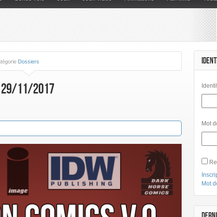
IDENT
atégorie
Dossiers
u 29/11/2017
Identi
Mot d
Re
Inscri
Mot d
DERNI