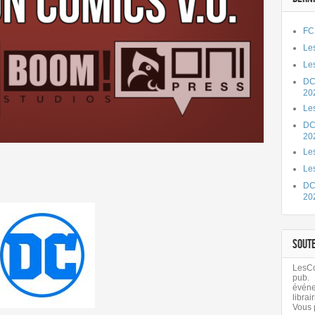
FC
Les
Les
DC
20
Le
DC
20
Les
Le
DC
20
SOUT
LesCom
pub.
évén
librair
Vous 