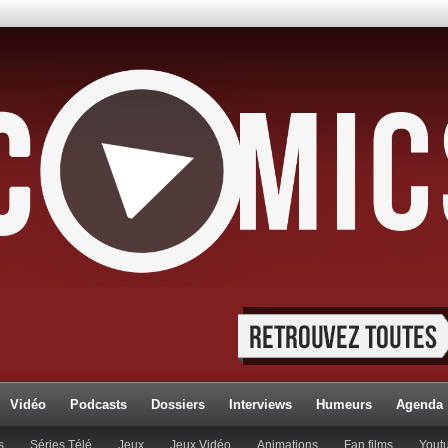
Vidéo
Podcasts
Dossiers
Interviews
Humeurs
Agenda
s
Séries Télé
Jeux
Jeux Vidéo
Animations
Fan films
Yout