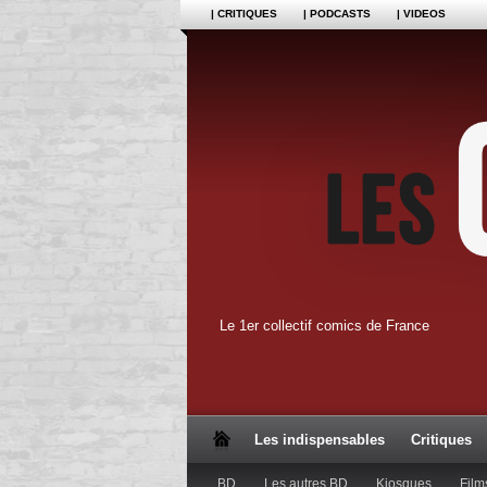
| CRITIQUES
| PODCASTS
| VIDEOS
Le 1er collectif comics de France
Les indispensables
Critiques
BD
Les autres BD
Kiosques
Film