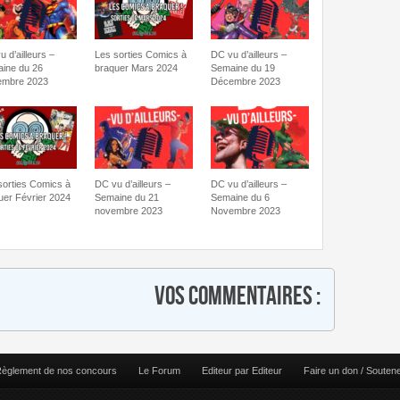
 d’ailleurs –
Les sorties Comics à
DC vu d’ailleurs –
ine du 26
braquer Mars 2024
Semaine du 19
mbre 2023
Décembre 2023
sorties Comics à
DC vu d’ailleurs –
DC vu d’ailleurs –
uer Février 2024
Semaine du 21
Semaine du 6
novembre 2023
Novembre 2023
Vos commentaires :
èglement de nos concours
Le Forum
Editeur par Editeur
Faire un don / Souten