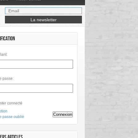
IFICATION
fiant:
e passe:
ster connecté
ption
Connexion
e passe oublié
ERS ARTICLES