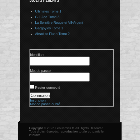
SUJETS RÉCENTS
Ultimates Tome 1
G.I. Joe Tome 3
La Sorcière Rouge et Vif-Argent
Gargoyles Tome 1
Absolute Flash Tome 2
Identifiant:
Mot de passe:
Rester connecté
Connexion
Inscription
Mot de passe oublié
Copyright © 2026 LesComics.fr, All Rights Reserved.
Tous droits réservés, reproduction totale ou partielle
interdite