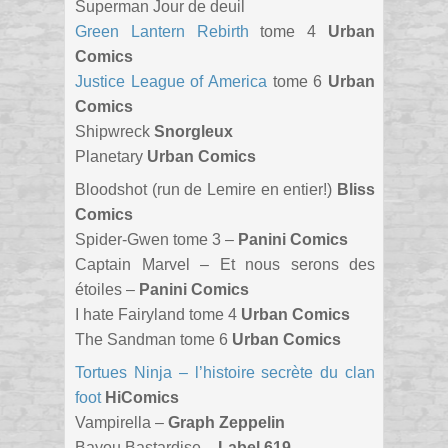
Superman Jour de deuil
Green Lantern Rebirth
tome 4
Urban
Comics
Justice League of America
tome 6
Urban
Comics
Shipwreck
Snorgleux
Planetary
Urban Comics
Bloodshot (run de Lemire en entier!)
Bliss
Comics
Spider-Gwen tome 3 –
Panini Comics
Captain Marvel – Et nous serons des
étoiles –
Panini Comics
I hate Fairyland tome 4
Urban Comics
The Sandman tome 6
Urban Comics
Tortues Ninja – l’histoire secrète du clan
foot
HiComics
Vampirella –
Graph Zeppelin
Bayou Bastardise –
Label 619