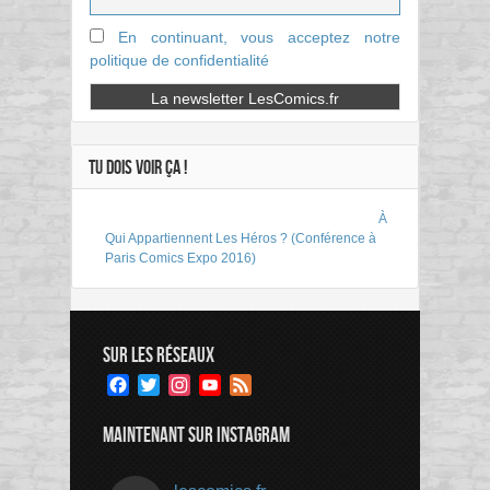
En continuant, vous acceptez notre
politique de confidentialité
TU DOIS VOIR ÇA !
À
Qui Appartiennent Les Héros ? (Conférence à
Paris Comics Expo 2016)
SUR LES RÉSEAUX
Facebook
Twitter
Instagram
YouTube
Feed
Channel
MAINTENANT SUR INSTAGRAM