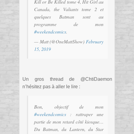
Kill or Be Killed tome 4, Hit Girl au
Canada, the Valiants tome 2 et
quelques Batman sont au
programme de mon
#weekendcomics
.
— Matt (@OneMattShow)
February
15, 2019
Un gros thread de @ChtiDaemon
n’hésitez pas à aller le lire :
Bon, objectif de mon
#weekendcomics
: rattraper une
partie de mon retard côté kiosque…
Du Batman, du Lantern, du Star