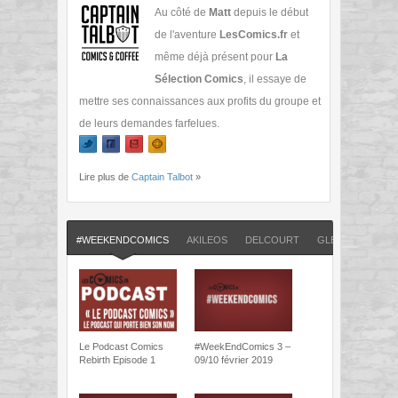
Au côté de
Matt
depuis le début
de l'aventure
LesComics.fr
et
même déjà présent pour
La
Sélection Comics
, il essaye de
mettre ses connaissances aux profits du groupe et
de leurs demandes farfelues.
Lire plus de
Captain Talbot
»
#WEEKENDCOMICS
AKILEOS
DELCOURT
GLÉNAT COMICS
Le Podcast Comics
#WeekEndComics 3 –
Rebirth Episode 1
09/10 février 2019