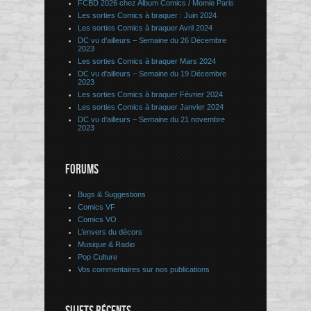
FCBD 2026 chez Album Comics / Momie Paris
Les sorties Comics à braquer : Juin 2024
Les sorties Comics à braquer Avril 2024
DC vu d’ailleurs – Semaine du 26 Décembre
2023
Les sorties Comics à braquer Mars 2024
DC vu d’ailleurs – Semaine du 19 Décembre
2023
Les sorties Comics à braquer Février 2024
Les sorties Comics à braquer Janvier 2024
DC vu d’ailleurs – Semaine du 21 novembre
2023
FORUMS
Bugs & Suggestions
Comics VF
Comics VO
L’envers du décors
Musique & Radio
Pop Culture
Vos commentaires sur nos publications