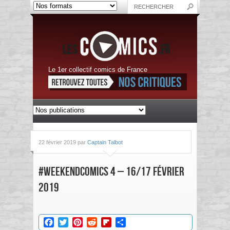
Le 1er collectif comics de France
22 février 2019 par
Captain Talbot
#WeekEndComics 4 – 16/17 février
2019
Facebook
Twitter
Pinterest
Reddit
Flipboard
Partager