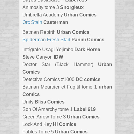
Animosity tome 3
Snorgleux
Umbrella Academy
Urban Comics
Orc Stain
Casterman
Batman Rebirth
Urban Comics
Spiderman Fresh Start
Panini Comics
Intégrale Usagi Yojimbo
Dark Horse
S
teve Canyon
IDW
Doctor Star (Black Hammer)
Urban
Comics
Detective Comics #1000
DC comics
Batman Meurtrier et Fugitif tome 1
urban
Comics
Unity
Bliss Comics
Son Of Arnarchy tome 1
Label 619
Green Arrow Tome 3
Urban Comics
Lock And Key
Hi Comics
Fables Tome 5
Urban Comics