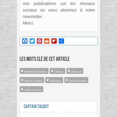
nos publications sur les réseaux
sociaux ou vous abonnez à notre
newsletter.
Merci.
Facebook
Twitter
Pinterest
Reddit
Flipboard
Partager
Les mots clé de cet article
#WeekEndComics
Akileos
Delcourt
Glénat Comics
HiComics
Panini Comics
Urban Comics
Captain Talbot