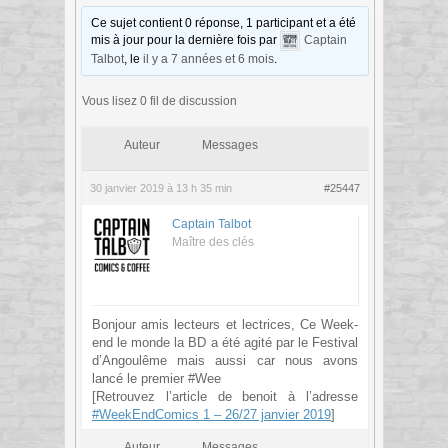
Ce sujet contient 0 réponse, 1 participant et a été
mis à jour pour la dernière fois par
Captain
Talbot
, le
il y a 7 années et 6 mois
.
Vous lisez 0 fil de discussion
Auteur
Messages
30 janvier 2019 à 13 h 35 min
#25447
Captain Talbot
Maître des clés
Bonjour amis lecteurs et lectrices, Ce Week-
end le monde la BD a été agité par le Festival
d’Angoulême mais aussi car nous avons
lancé le premier #Wee
[Retrouvez l’article de benoit à l’adresse
#WeekEndComics 1 – 26/27 janvier 2019
]
Auteur
Messages