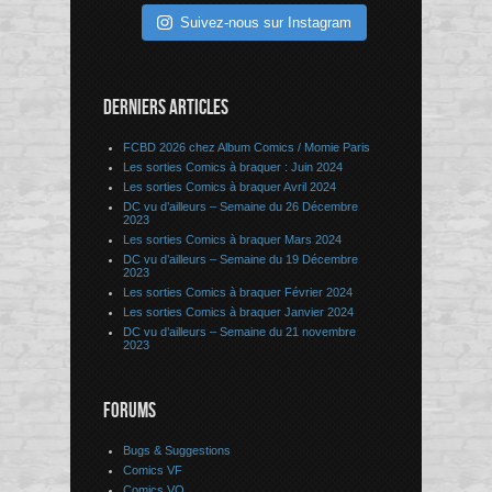
Suivez-nous sur Instagram
DERNIERS ARTICLES
FCBD 2026 chez Album Comics / Momie Paris
Les sorties Comics à braquer : Juin 2024
Les sorties Comics à braquer Avril 2024
DC vu d’ailleurs – Semaine du 26 Décembre
2023
Les sorties Comics à braquer Mars 2024
DC vu d’ailleurs – Semaine du 19 Décembre
2023
Les sorties Comics à braquer Février 2024
Les sorties Comics à braquer Janvier 2024
DC vu d’ailleurs – Semaine du 21 novembre
2023
FORUMS
Bugs & Suggestions
Comics VF
Comics VO