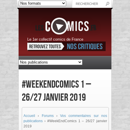
Le 1er collectif comics de France
#WeekEndComics 1 –
26/27 janvier 2019
Accueil
›
Forums
›
Vos commentaires sur nos
publications
›
#WeekEndComics 1 – 26/27 janvier
2019