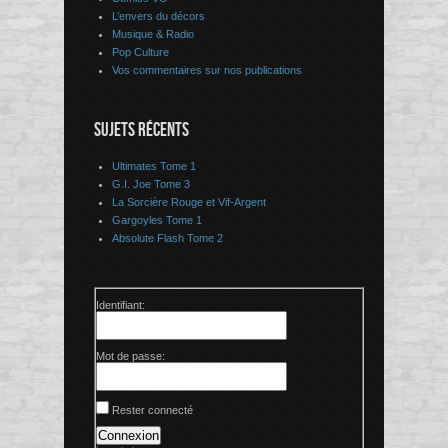
L’envers du décors
Musique & Radio
Pop Culture
Vos commentaires sur nos publications
SUJETS RÉCENTS
Ultimates Tome 1
G.I. Joe Tome 3
La Sorcière Rouge et Vif-Argent
Gargoyles Tome 1
Absolute Flash Tome 2
Identifiant:
Mot de passe:
Rester connecté
Connexion