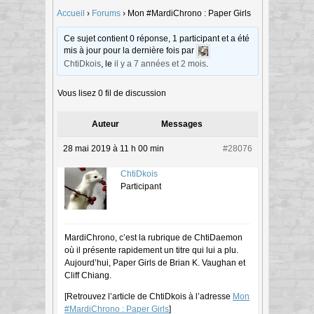
Accueil
›
Forums
›
Mon #MardiChrono : Paper Girls
Ce sujet contient 0 réponse, 1 participant et a été
mis à jour pour la dernière fois par
ChtiDkois
, le
il y a 7 années et 2 mois
.
Vous lisez 0 fil de discussion
Auteur
Messages
28 mai 2019 à 11 h 00 min
#28076
ChtiDkois
Participant
MardiChrono, c’est la rubrique de ChtiDaemon
où il présente rapidement un titre qui lui a plu.
Aujourd’hui, Paper Girls de Brian K. Vaughan et
Cliff Chiang.
[Retrouvez l’article de ChtiDkois à l’adresse
Mon
#MardiChrono : Paper Girls
]