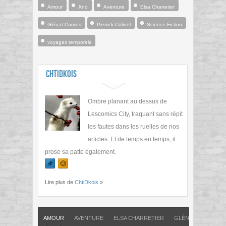
Amour
Ano
Aventure
Elsa Charretier
Glénat Comics
Pierrick Colinet
Science-Fiction
voyages temporels
ChtiDkois
Ombre planant au dessus de
Lescomics City, traquant sans répit
les fautes dans les ruelles de nos
articles. Et de temps en temps, il
prose sa patte également.
Lire plus de
ChtiDkois
»
AMOUR
AVENTURE
ELSA CHARRETIER
GLÉNAT COMICS