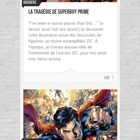
Dossiers
La Tragédie de Superboy Prime
“I’ve been in worse places than this…” Je
devais avoir huit ans quand j’ai découvert
cette illustration issue des fascicules de
figurines en résine estampillées DC. À
l’époque, je n’avais aucune idée de
l’immensité de l’univers DC, pour moi seuls
trois héros existai
Lire