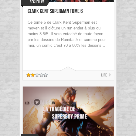
Recueil VF
Clark Kent Superman Tome 6
Ce tome 6 de Clark Kent Superman est
moyen et il clôture un run entier à plus ou
moins 3.5/5. Il sera entaché de toute façon
par les dessins de Romita Jr et comme pour
moi, un comic c’est 70 à 80% les dessins…
Lire