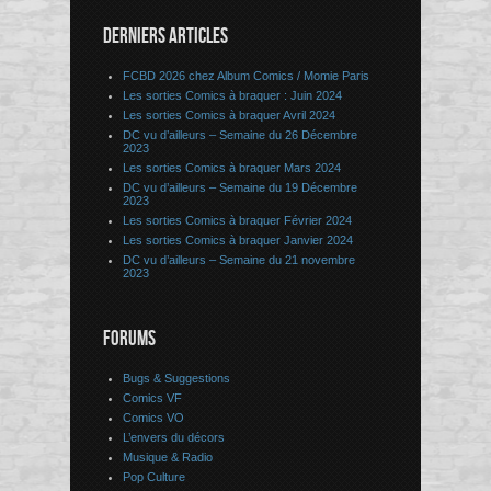
DERNIERS ARTICLES
FCBD 2026 chez Album Comics / Momie Paris
Les sorties Comics à braquer : Juin 2024
Les sorties Comics à braquer Avril 2024
DC vu d’ailleurs – Semaine du 26 Décembre
2023
Les sorties Comics à braquer Mars 2024
DC vu d’ailleurs – Semaine du 19 Décembre
2023
Les sorties Comics à braquer Février 2024
Les sorties Comics à braquer Janvier 2024
DC vu d’ailleurs – Semaine du 21 novembre
2023
FORUMS
Bugs & Suggestions
Comics VF
Comics VO
L’envers du décors
Musique & Radio
Pop Culture