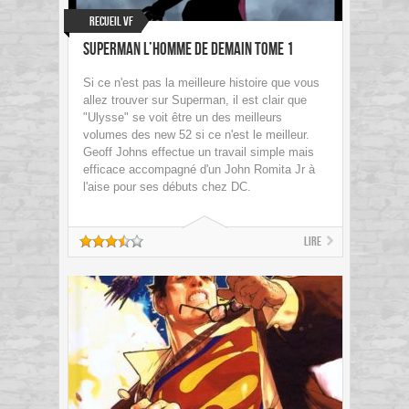
Recueil VF
Superman L’Homme De Demain Tome 1
Si ce n'est pas la meilleure histoire que vous
allez trouver sur Superman, il est clair que
"Ulysse" se voit être un des meilleurs
volumes des new 52 si ce n'est le meilleur.
Geoff Johns effectue un travail simple mais
efficace accompagné d'un John Romita Jr à
l'aise pour ses débuts chez DC.
Lire