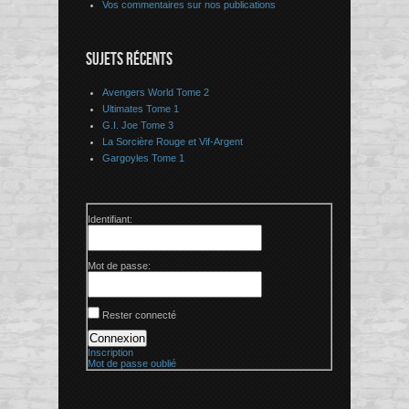
Vos commentaires sur nos publications
SUJETS RÉCENTS
Avengers World Tome 2
Ultimates Tome 1
G.I. Joe Tome 3
La Sorcière Rouge et Vif-Argent
Gargoyles Tome 1
Identifiant:
Mot de passe:
Rester connecté
Connexion
Inscription
Mot de passe oublié