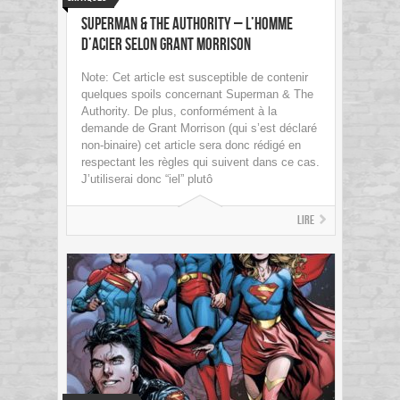
Superman & The Authority – L’Homme
d’Acier selon Grant Morrison
Note: Cet article est susceptible de contenir
quelques spoils concernant Superman & The
Authority. De plus, conformément à la
demande de Grant Morrison (qui s’est déclaré
non-binaire) cet article sera donc rédigé en
respectant les règles qui suivent dans ce cas.
J’utiliserai donc “iel” plutô
Lire