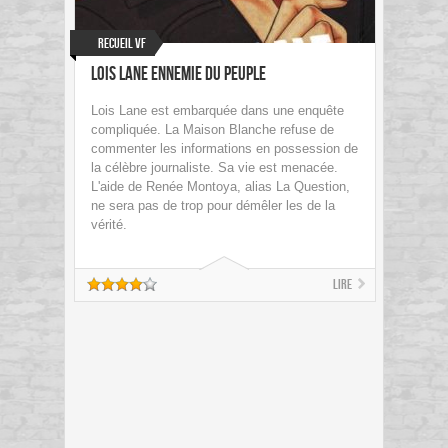
Recueil VF
Lois Lane Ennemie du peuple
Lois Lane est embarquée dans une enquête
compliquée. La Maison Blanche refuse de
commenter les informations en possession de
la célèbre journaliste. Sa vie est menacée.
L'aide de Renée Montoya, alias La Question,
ne sera pas de trop pour démêler les de la
vérité.
Lire