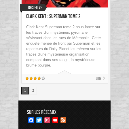
Recueil VF
Clark Kent : Superman Tome 2
Clark Kent Superman tome 2 nous lance sur
les traces d'un mystérieux pyromane
sévissant dans les rues de Métropolis. Cette
enquête menée de front par Superman et les
reporteurs du Daily Planet les mènera sur les
traces d'une mystérieuse organisation
comptant dans ses rangs, la mystérieuse
brume pourpre.
Lire
1
2
SUR LES RÉSEAUX
Facebook
Twitter
Instagram
YouTube
Feed
Channel