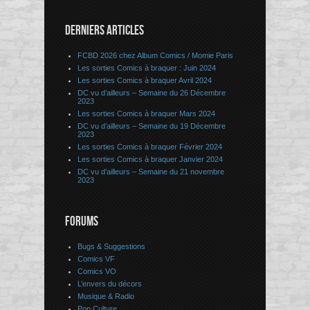
DERNIERS ARTICLES
FCBD 2026 chez Album Comics / Momie Paris
Les sorties Comics à braquer : Juin 2024
Les sorties Comics à braquer Avril 2024
DC vu d’ailleurs – Semaine du 26 Décembre
2023
Les sorties Comics à braquer Mars 2024
DC vu d’ailleurs – Semaine du 19 Décembre
2023
Les sorties Comics à braquer Février 2024
Les sorties Comics à braquer Janvier 2024
DC vu d’ailleurs – Semaine du 21 novembre
2023
FORUMS
Bugs & Suggestions
Comics VF
Comics VO
L’envers du décors
Musique & Radio
Pop Culture