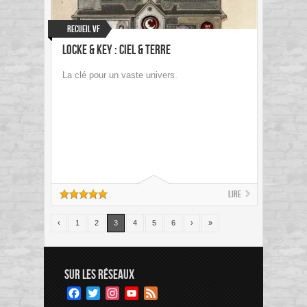
Recueil VF
Locke & Key : Ciel & Terre
La clé pour un vaste univers.
Lire
‹
1
2
3
4
5
6
›
»
SUR LES RÉSEAUX
Facebook
Twitter
Instagram
YouTube
Feed
Channel