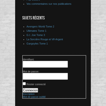
Vos commentaires sur nos publications
SUJETS RÉCENTS
Avengers World Tome 2
Ultimates Tome 1
G.I. Joe Tome 3
La Sorcière Rouge et Vif-Argent
Gargoyles Tome 1
Identifiant:
Mot de passe:
Rester connecté
Connexion
Inscription
Mot de passe oublié