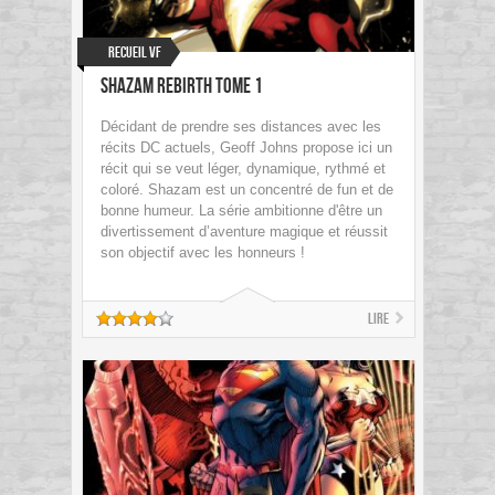
Recueil VF
Shazam Rebirth Tome 1
Décidant de prendre ses distances avec les
récits DC actuels, Geoff Johns propose ici un
récit qui se veut léger, dynamique, rythmé et
coloré. Shazam est un concentré de fun et de
bonne humeur. La série ambitionne d'être un
divertissement d’aventure magique et réussit
son objectif avec les honneurs !
Lire