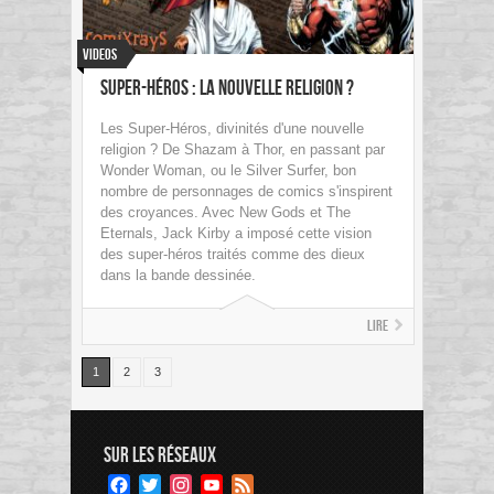
Videos
Super-héros : La Nouvelle Religion ?
Les Super-Héros, divinités d'une nouvelle
religion ? De Shazam à Thor, en passant par
Wonder Woman, ou le Silver Surfer, bon
nombre de personnages de comics s'inspirent
des croyances. Avec New Gods et The
Eternals, Jack Kirby a imposé cette vision
des super-héros traités comme des dieux
dans la bande dessinée.
Lire
1
2
3
SUR LES RÉSEAUX
Facebook
Twitter
Instagram
YouTube
Feed