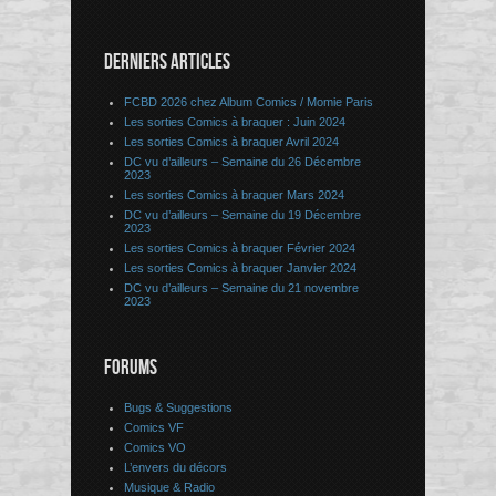
DERNIERS ARTICLES
FCBD 2026 chez Album Comics / Momie Paris
Les sorties Comics à braquer : Juin 2024
Les sorties Comics à braquer Avril 2024
DC vu d’ailleurs – Semaine du 26 Décembre
2023
Les sorties Comics à braquer Mars 2024
DC vu d’ailleurs – Semaine du 19 Décembre
2023
Les sorties Comics à braquer Février 2024
Les sorties Comics à braquer Janvier 2024
DC vu d’ailleurs – Semaine du 21 novembre
2023
FORUMS
Bugs & Suggestions
Comics VF
Comics VO
L’envers du décors
Musique & Radio