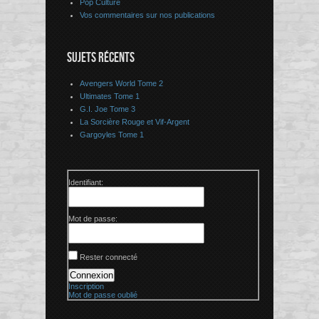
Pop Culture
Vos commentaires sur nos publications
SUJETS RÉCENTS
Avengers World Tome 2
Ultimates Tome 1
G.I. Joe Tome 3
La Sorcière Rouge et Vif-Argent
Gargoyles Tome 1
Identifiant:
Mot de passe:
Rester connecté
Connexion
Inscription
Mot de passe oublié