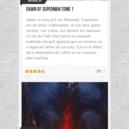
Recueil VF
Dawn of Superman tome 1
Après un long exil sur Warworld, Superman
est de retour à Metropolis, et son plus grand
ennemi, Lex Luthor, est derrière les barreaux.
La vie de Clark Kent prend un tournant
inattendu lorsqu'il apprend que sa némésis lui
a légué les rênes de Lexcorp. Est-ce le début
de la rédemption de Luthor ou un nouveau
plan machiav
Lire