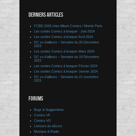
DERNIERS ARTICLES
FCBD 2026 chez Album Comics / Momie Paris
Les sorties Comics à braquer : Juin 2024
Les sorties Comics à braquer Avril 2024
DC vu d’ailleurs – Semaine du 26 Décembre
2023
Les sorties Comics à braquer Mars 2024
DC vu d’ailleurs – Semaine du 19 Décembre
2023
Les sorties Comics à braquer Février 2024
Les sorties Comics à braquer Janvier 2024
DC vu d’ailleurs – Semaine du 21 novembre
2023
FORUMS
Bugs & Suggestions
Comics VF
Comics VO
L’envers du décors
Musique & Radio