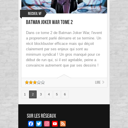
Recueil VF
Batman Joker War Tome 2
Dans ce tome 2 de Batman Joker War, l'event
a proprement parlé démarre et se termine. Un
récit blockbuster efficace mais qui déçoit
clairement par ses enjeux qui sont au
minimum syndical ! Un gros manqué pour ce
début de run qui, si il est agréable, peine a
convaincre autrement que par ses dessins !
Lire
1
2
3
4
5
6
SUR LES RÉSEAUX
Facebook
Twitter
Instagram
YouTube
Feed