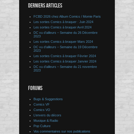
DERNIERS ARTICLES
FCBD 2026 chez Album Comics / Momie Paris
Les sorties Comics à braquer : Juin 2024
Les sorties Comics à braquer Avril 2024
DC vu d’ailleurs – Semaine du 26 Décembre
2023
Les sorties Comics à braquer Mars 2024
DC vu d’ailleurs – Semaine du 19 Décembre
2023
Les sorties Comics à braquer Février 2024
Les sorties Comics à braquer Janvier 2024
DC vu d’ailleurs – Semaine du 21 novembre
2023
FORUMS
Bugs & Suggestions
Comics VF
Comics VO
L’envers du décors
Musique & Radio
Pop Culture
Vos commentaires sur nos publications