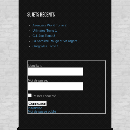
SUJETS RÉCENTS
Avengers World Tome 2
Ultimates Tome 1
G.I. Joe Tome 3
La Sorcière Rouge et Vif-Argent
Gargoyles Tome 1
Identifiant:
Mot de passe:
Rester connecté
Connexion
Inscription
Mot de passe oublié