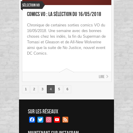
Sélection VO
Comics VO : La sélection du 16/05/2018
Chronique de certaines sorties comics VO du
16/05/2018. Une semaine avec des bonnes
choses chez les indés, la fin du Superman de
Tomasi et Gleason et de All-New Wolverine
ainsi que la suite de No Justice, nouvel event
DC Comics.
Lire
1
2
3
4
5
6
SUR LES RÉSEAUX
Facebook
Twitter
Instagram
YouTube
Feed
Channel