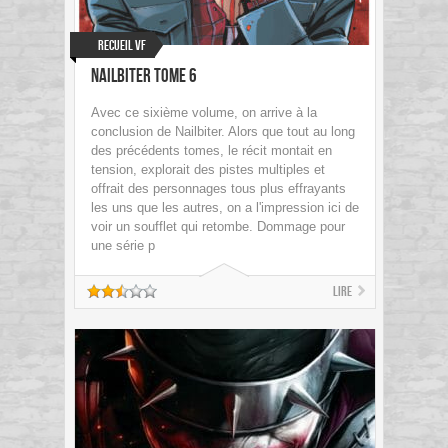
Recueil VF
Nailbiter Tome 6
Avec ce sixième volume, on arrive à la
conclusion de Nailbiter. Alors que tout au long
des précédents tomes, le récit montait en
tension, explorait des pistes multiples et
offrait des personnages tous plus effrayants
les uns que les autres, on a l'impression ici de
voir un soufflet qui retombe. Dommage pour
une série p
Lire