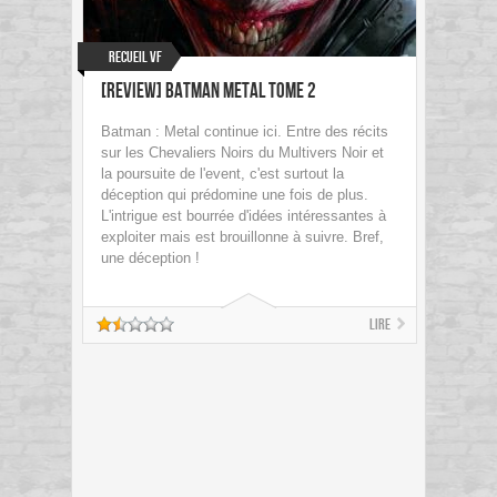
Recueil VF
[Review] Batman Metal Tome 2
Batman : Metal continue ici. Entre des récits
sur les Chevaliers Noirs du Multivers Noir et
la poursuite de l'event, c'est surtout la
déception qui prédomine une fois de plus.
L'intrigue est bourrée d'idées intéressantes à
exploiter mais est brouillonne à suivre. Bref,
une déception !
Lire