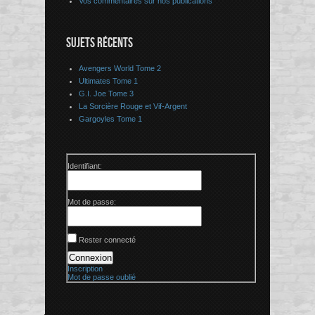
Vos commentaires sur nos publications
SUJETS RÉCENTS
Avengers World Tome 2
Ultimates Tome 1
G.I. Joe Tome 3
La Sorcière Rouge et Vif-Argent
Gargoyles Tome 1
Identifiant:
Mot de passe:
Rester connecté
Connexion
Inscription
Mot de passe oublié