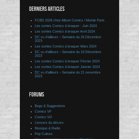
DERNIERS ARTICLES
FCBD 2026 chez Album Comics / Momie Paris
Les sorties Comics à braquer : Juin 2024
Les sorties Comics à braquer Avril 2024
DC vu d’ailleurs – Semaine du 26 Décembre
2023
Les sorties Comics à braquer Mars 2024
DC vu d’ailleurs – Semaine du 19 Décembre
2023
Les sorties Comics à braquer Février 2024
Les sorties Comics à braquer Janvier 2024
DC vu d’ailleurs – Semaine du 21 novembre
2023
FORUMS
Bugs & Suggestions
Comics VF
Comics VO
L’envers du décors
Musique & Radio
Pop Culture