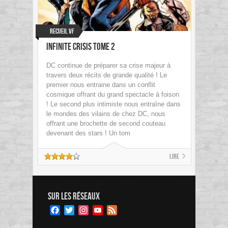
Recueil VF
Infinite Crisis Tome 2
DC continue de préparer sa crise majeur à
travers deux récits de grande qualité ! Le
premier nous entraine dans un conflit
cosmique offrant du grand spectacle à foison
! Le second plus intimiste nous entraîne dans
le mondes des vilains de chez DC, nous
offrant une brochette de second couteau
devenant des stars ! Un tom
Lire
SUR LES RÉSEAUX
Facebook
Twitter
Instagram
YouTube
Feed
Channel