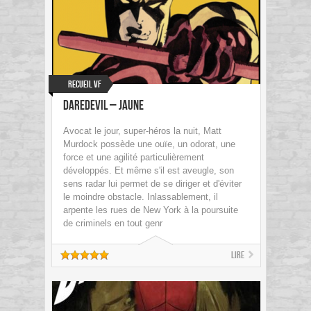
Recueil VF
Daredevil – Jaune
Avocat le jour, super-héros la nuit, Matt
Murdock possède une ouïe, un odorat, une
force et une agilité particulièrement
développés. Et même s'il est aveugle, son
sens radar lui permet de se diriger et d'éviter
le moindre obstacle. Inlassablement, il
arpente les rues de New York à la poursuite
de criminels en tout genr
Lire