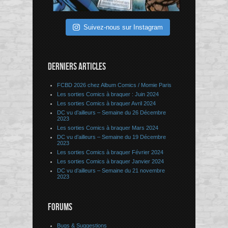
Suivez-nous sur Instagram
DERNIERS ARTICLES
FCBD 2026 chez Album Comics / Momie Paris
Les sorties Comics à braquer : Juin 2024
Les sorties Comics à braquer Avril 2024
DC vu d’ailleurs – Semaine du 26 Décembre
2023
Les sorties Comics à braquer Mars 2024
DC vu d’ailleurs – Semaine du 19 Décembre
2023
Les sorties Comics à braquer Février 2024
Les sorties Comics à braquer Janvier 2024
DC vu d’ailleurs – Semaine du 21 novembre
2023
FORUMS
Bugs & Suggestions