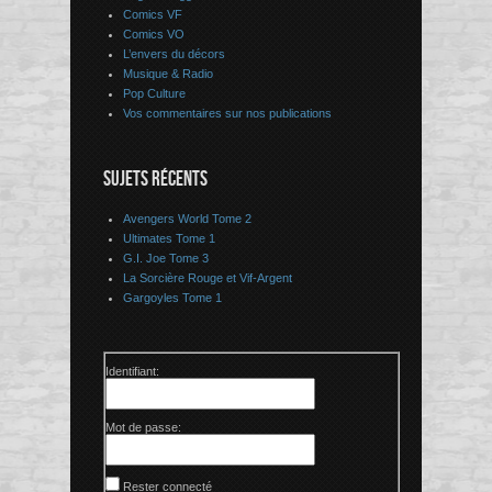
Comics VF
Comics VO
L’envers du décors
Musique & Radio
Pop Culture
Vos commentaires sur nos publications
SUJETS RÉCENTS
Avengers World Tome 2
Ultimates Tome 1
G.I. Joe Tome 3
La Sorcière Rouge et Vif-Argent
Gargoyles Tome 1
Identifiant:
Mot de passe:
Rester connecté