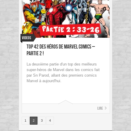
Videos
Top 42 des Héros de Marvel Comics –
Partie 2 !
La deuxième partie d'un top des meilleurs
super-héros de Marvel dans les comics fait
par Sn Parod, allant des premiers comics
Marvel à aujourd'hui.
Lire
1
2
3
4