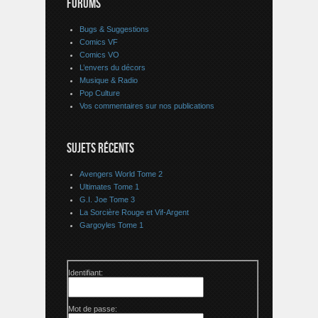
FORUMS
Bugs & Suggestions
Comics VF
Comics VO
L’envers du décors
Musique & Radio
Pop Culture
Vos commentaires sur nos publications
SUJETS RÉCENTS
Avengers World Tome 2
Ultimates Tome 1
G.I. Joe Tome 3
La Sorcière Rouge et Vif-Argent
Gargoyles Tome 1
Identifiant:
Mot de passe: