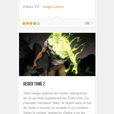
Editeur VO
:
Image Comics
Lire
Geiger tome 2
Tarik Geiger arpente les routes radioactives
de ce qui était auparavant les États-Unis. Le
chevalier nucléaire, Nate, le rejoint dans le but
de l'aider à trouver un remède à sa condition.
Selon la rumeur, quelqu'un d'autre a eu les