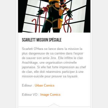
Scarlett Mission Spéciale
Scarlett O'Hara se lance dans la mission la
plus dangereuse de sa carrière dans l'espoir
de sauver son amie Jinx. Elle infiltre le clan
Arashikage, une organisation criminelle
japonaise. Si elle fait forte impression au chef
de clan, elle doit néanmoins participer à une
mission-suicide pour prouver sa loyauté.
Editeur
:
Urban Comics
Editeur VO
:
Image Comics