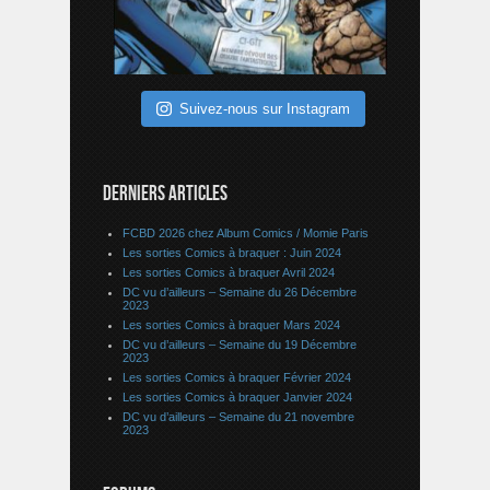
Suivez-nous sur Instagram
DERNIERS ARTICLES
FCBD 2026 chez Album Comics / Momie Paris
Les sorties Comics à braquer : Juin 2024
Les sorties Comics à braquer Avril 2024
DC vu d’ailleurs – Semaine du 26 Décembre
2023
Les sorties Comics à braquer Mars 2024
DC vu d’ailleurs – Semaine du 19 Décembre
2023
Les sorties Comics à braquer Février 2024
Les sorties Comics à braquer Janvier 2024
DC vu d’ailleurs – Semaine du 21 novembre
2023