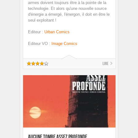
armes doivent toujours être à la pointe de la
technologie. Et alors qu'une nouvelle source
d'énergie a émergé, l'énergon, il doit en être le
seul exploitant !
Editeur
:
Urban Comics
Editeur VO
:
Image Comics
Lire
Aucune tombe assez profonde