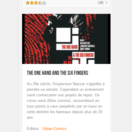
Lire
The one hand and the six fingers
Au 29e siècle, l'inspecteur Nassar s'apprête à
prendre sa retraite. Cependant un évènement
vient contrecarrer ses projets de repos. Un
crime vient d'être commis, ressemblant en
tous points à ceux perpétrés par un tueur en
série derrière les barreaux depuis plus de 20
ans.
Editeur
:
Urban Comics