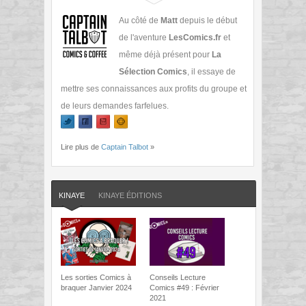
Au côté de
Matt
depuis le début
de l'aventure
LesComics.fr
et
même déjà présent pour
La
Sélection Comics
, il essaye de
mettre ses connaissances aux profits du groupe et
de leurs demandes farfelues.
Lire plus de
Captain Talbot
»
KINAYE
KINAYE ÉDITIONS
Les sorties Comics à
Conseils Lecture
braquer Janvier 2024
Comics #49 : Février
2021