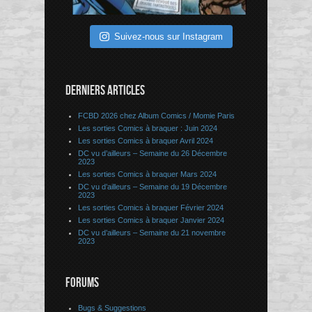
Suivez-nous sur Instagram
DERNIERS ARTICLES
FCBD 2026 chez Album Comics / Momie Paris
Les sorties Comics à braquer : Juin 2024
Les sorties Comics à braquer Avril 2024
DC vu d’ailleurs – Semaine du 26 Décembre
2023
Les sorties Comics à braquer Mars 2024
DC vu d’ailleurs – Semaine du 19 Décembre
2023
Les sorties Comics à braquer Février 2024
Les sorties Comics à braquer Janvier 2024
DC vu d’ailleurs – Semaine du 21 novembre
2023
FORUMS
Bugs & Suggestions