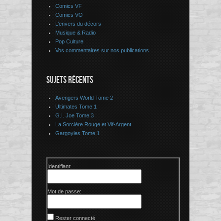
Comics VF
Comics VO
L’envers du décors
Musique & Radio
Pop Culture
Vos commentaires sur nos publications
SUJETS RÉCENTS
Avengers World Tome 2
Ultimates Tome 1
G.I. Joe Tome 3
La Sorcière Rouge et Vif-Argent
Gargoyles Tome 1
Identifiant:
Mot de passe:
Rester connecté