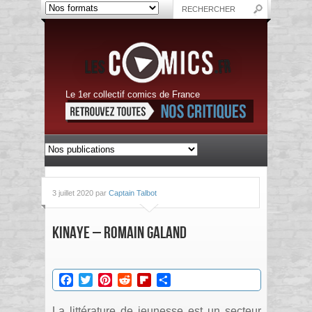
Le 1er collectif comics de France
3 juillet 2020 par
Captain Talbot
Kinaye – Romain Galand
Facebook
Twitter
Pinterest
Reddit
Flipboard
Partager
La littérature de jeunesse est un secteur