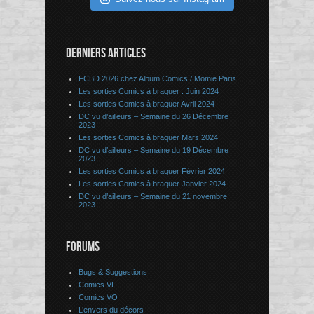
DERNIERS ARTICLES
FCBD 2026 chez Album Comics / Momie Paris
Les sorties Comics à braquer : Juin 2024
Les sorties Comics à braquer Avril 2024
DC vu d’ailleurs – Semaine du 26 Décembre
2023
Les sorties Comics à braquer Mars 2024
DC vu d’ailleurs – Semaine du 19 Décembre
2023
Les sorties Comics à braquer Février 2024
Les sorties Comics à braquer Janvier 2024
DC vu d’ailleurs – Semaine du 21 novembre
2023
FORUMS
Bugs & Suggestions
Comics VF
Comics VO
L’envers du décors