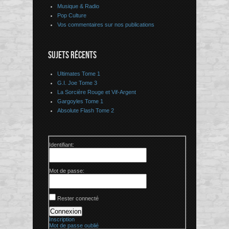
Musique & Radio
Pop Culture
Vos commentaires sur nos publications
SUJETS RÉCENTS
Ultimates Tome 1
G.I. Joe Tome 3
La Sorcière Rouge et Vif-Argent
Gargoyles Tome 1
Absolute Flash Tome 2
Identifiant:
Mot de passe:
Rester connecté
Connexion
Inscription
Mot de passe oublié