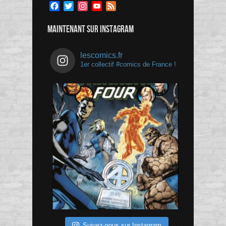
Facebook
Twitter
Instagram
YouTube
Feed
Channel
MAINTENANT SUR INSTAGRAM
lescomics.fr
1er collectif #comics de France !
Suivez-nous sur Instagram