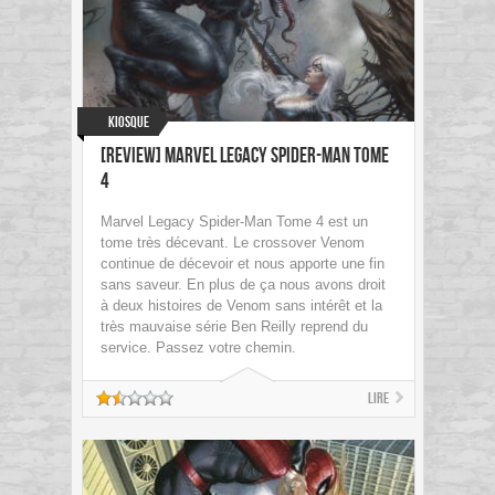
Kiosque
[Review] Marvel Legacy Spider-Man Tome
4
Marvel Legacy Spider-Man Tome 4 est un
tome très décevant. Le crossover Venom
continue de décevoir et nous apporte une fin
sans saveur. En plus de ça nous avons droit
à deux histoires de Venom sans intérêt et la
très mauvaise série Ben Reilly reprend du
service. Passez votre chemin.
Lire