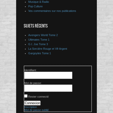
Musique & Radio
Pop Culture
Vos commentaires sur nos publications
SUJETS RÉCENTS
Avengers World Tome 2
Ultimates Tome 1
G.I. Joe Tome 3
La Sorcière Rouge et Vif-Argent
Gargoyles Tome 1
Identifiant:
Mot de passe:
Rester connecté
Connexion
Inscription
Mot de passe oublié