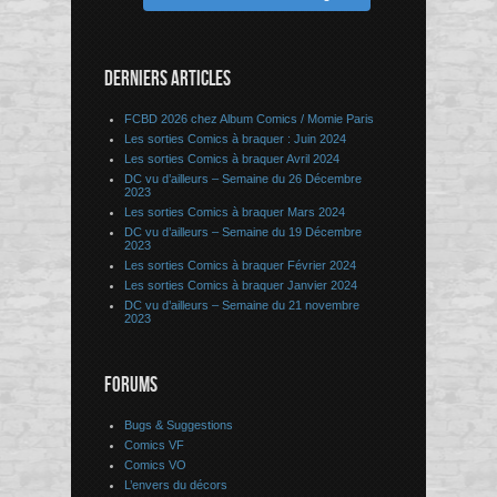
DERNIERS ARTICLES
FCBD 2026 chez Album Comics / Momie Paris
Les sorties Comics à braquer : Juin 2024
Les sorties Comics à braquer Avril 2024
DC vu d’ailleurs – Semaine du 26 Décembre
2023
Les sorties Comics à braquer Mars 2024
DC vu d’ailleurs – Semaine du 19 Décembre
2023
Les sorties Comics à braquer Février 2024
Les sorties Comics à braquer Janvier 2024
DC vu d’ailleurs – Semaine du 21 novembre
2023
FORUMS
Bugs & Suggestions
Comics VF
Comics VO
L’envers du décors