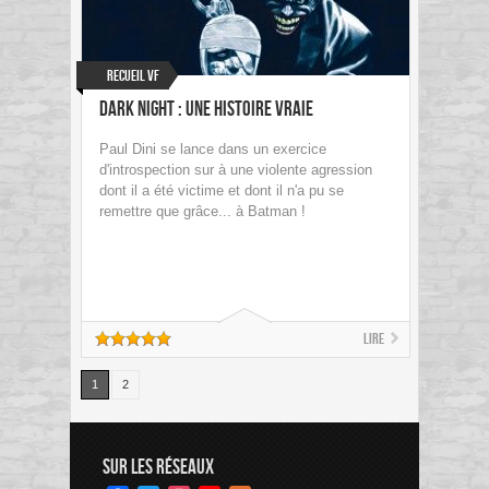
Recueil VF
Dark Night : Une histoire vraie
Paul Dini se lance dans un exercice
d'introspection sur à une violente agression
dont il a été victime et dont il n'a pu se
remettre que grâce... à Batman !
Lire
1
2
SUR LES RÉSEAUX