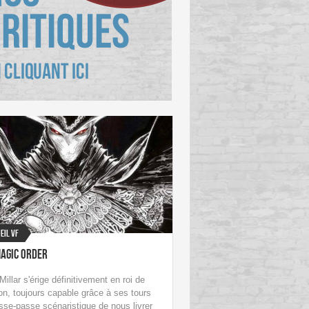
eil VF
Magic Order
illar s'érige définitivement en roi de
sion, toujours capable grâce à ses tours
sse-passe scénaristique de nous livrer