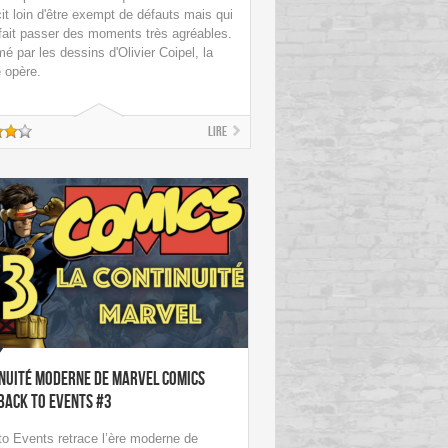
cit loin d'être exempt de défauts mais qui
fait passer des moments très agréables.
é par les dessins d'Olivier Coipel, la
 opère.
Lire
nuité Moderne de Marvel Comics
Back To Events #3
o Events retrace l’ère moderne de