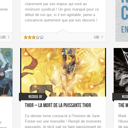
clairement par ses enjeux qui sont au
bonne
minimum syndical ! Un gros manqué pour ce
début de run qui, si il est agréable, peine a
convaincre autrement que par ses dessins !
Lire
Lire
Recueil VF
Recu
Thor – La mort de la puissante Thor
The 
Ce dernier tome consacré à l’histoire de Jane
Mark M
Foster est une merveille ! Rempli de moments
l'illu
t
puissants, le récit sait se faire passionnant en
de pa
mini-