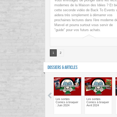
Vous envisagez de plonger dans les récit
modernes de la Maison des Idées ? Et bi
cette seconde vidéo de Back To Events 
aidera très simplement à démarrer vos
prochaines lectures dans l'ère moderne d
Marvel et pourra surtout vous servir de
"guide" pour vos futurs achats.
1
2
DOSSIERS & ARTICLES
man One Bad
Batman One Bad
Les sorties
Les sorties
Bane – Le
Day Catwoman –
Comics à braquer
Comics à braquer
ief psy des
Le débrief psy des
: Juin 2024
Avril 2024
cs !
comics !