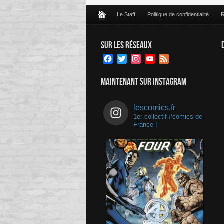
Le Staff
Politique de confidentialité
R
SUR LES RÉSEAUX
Facebook
Twitter
Instagram
YouTube
Feed
Channel
MAINTENANT SUR INSTAGRAM
lescomics.fr
1er collectif #comics de
France !