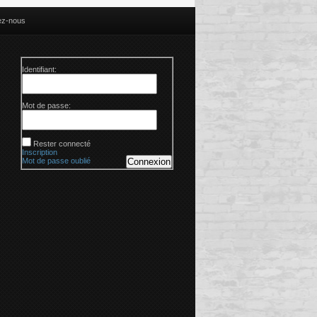
ez-nous
Identifiant:
Mot de passe:
Rester connecté
Inscription
Mot de passe oublié
Connexion