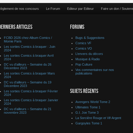
èglement de nos concours
Le Forum
Editeur par Editeur
Faire un don / Souten
DERNIERS ARTICLES
FORUMS
FCBD 2026 chez Album Comics /
Bugs & Suggestions
Momie Paris
Comics VF
Les sorties Comics à braquer : Juin
Comics VO
2024
L’envers du décors
Les sorties Comics à braquer Avril
2024
Musique & Radio
DC vu d’ailleurs – Semaine du 26
Pop Culture
Décembre 2023
Vos commentaires sur nos
Les sorties Comics à braquer Mars
publications
2024
DC vu d’ailleurs – Semaine du 19
Décembre 2023
SUJETS RÉCENTS
Les sorties Comics à braquer Février
2024
Les sorties Comics à braquer Janvier
Avengers World Tome 2
2024
Ultimates Tome 1
DC vu d’ailleurs – Semaine du 21
novembre 2023
G.I. Joe Tome 3
La Sorcière Rouge et Vif-Argent
Gargoyles Tome 1