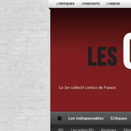
| CRITIQUES
| PODCASTS
| VIDEOS
Le 1er collectif comics de France
Les indispensables
Critiques
BD
Les autres BD
Kiosques
Film