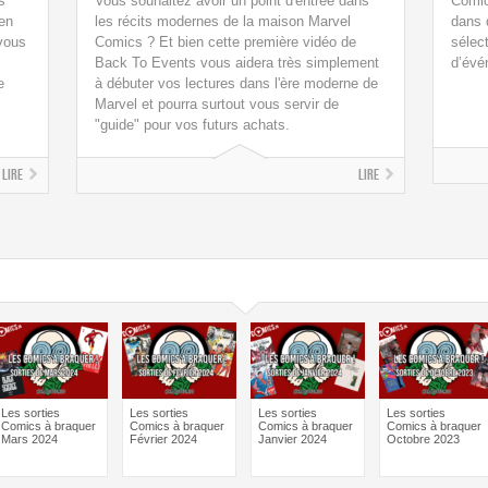
s
Vous souhaitez avoir un point d'entrée dans
Comic
en
les récits modernes de la maison Marvel
dans 
vous
Comics ? Et bien cette première vidéo de
sélect
Back To Events vous aidera très simplement
d’évé
e
à débuter vos lectures dans l'ère moderne de
Marvel et pourra surtout vous servir de
"guide" pour vos futurs achats.
Lire
Lire
Les sorties
Les sorties
Les sorties
Les sorties
Comics à braquer
Comics à braquer
Comics à braquer
Comics à braquer
Mars 2024
Février 2024
Janvier 2024
Octobre 2023