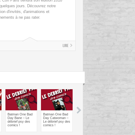
 Con Paris tiendra son édition 2018
quelques jours. Découvrez notre
ion d'invités, d'animations et
nements à ne pas rater.
Lire
Batman One Bad
Batman One Bad
Les sorties
Les sorties
Day Bane – Le
Day Catwoman –
Comics à braquer
Comics à bra
débrief psy des
Le débrief psy des
: Juin 2024
Avril 2024
comics !
comics !