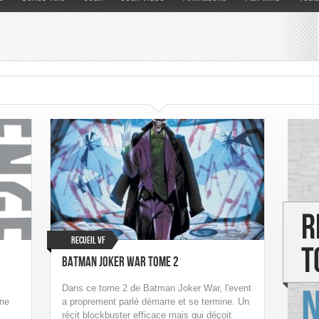
Recueil VF
Batman Joker War Tome 2
Dans ce tome 2 de Batman Joker War, l'event
une
a proprement parlé démarre et se termine. Un
récit blockbuster efficace mais qui déçoit