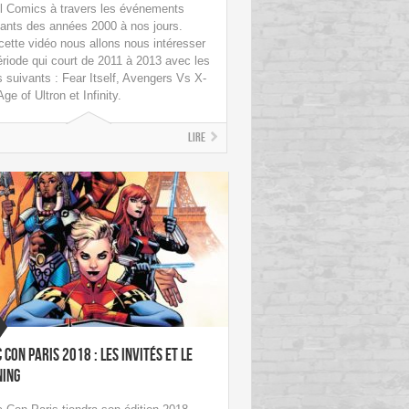
l Comics à travers les événements
ants des années 2000 à nos jours.
ette vidéo nous allons nous intéresser
ériode qui court de 2011 à 2013 avec les
 suivants : Fear Itself, Avengers Vs X-
ge of Ultron et Infinity.
Lire
 Con Paris 2018 : les invités et le
ning