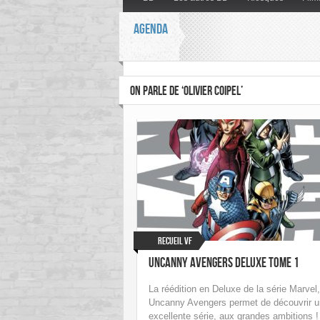
AGENDA
ON PARLE DE ‘OLIVIER COIPEL’
Recueil VF
Uncanny Avengers Deluxe Tome 1
La réédition en Deluxe de la série Marvel,
Uncanny Avengers permet de découvrir 
excellente série, aux grandes ambitions !