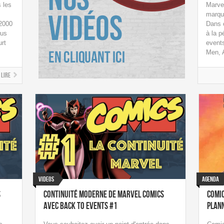
 les
Marve
marqu
 2000
Dans c
ous
à la p
urt
events
Men, A
Lire
Videos
Agenda
s
Continuité Moderne de Marvel Comics
Comic
avec Back To Events #1
plan