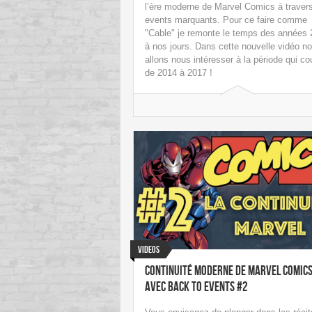
l’ère moderne de Marvel Comics à travers
events marquants. Pour ce faire comme
"Cable" je remonte le temps des années
à nos jours. Dans cette nouvelle vidéo n
allons nous intéresser à la période qui co
de 2014 à 2017 !
Videos
Continuité Moderne de Marvel Comic
avec Back To Events #2