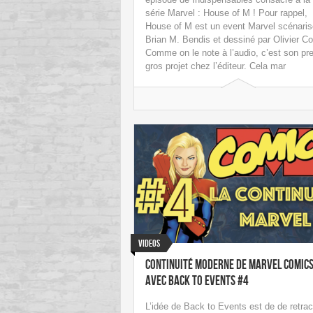
série Marvel : House of M ! Pour rappel,
House of M est un event Marvel scénaris
Brian M. Bendis et dessiné par Olivier Co
Comme on le note à l’audio, c’est son pr
gros projet chez l’éditeur. Cela mar
Videos
Continuité Moderne de Marvel Comic
avec Back To Events #4
L’idée de Back to Events est de de retrac