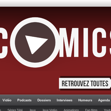
Vidéo
Podcasts
Dossiers
Interviews
Humeurs
Agenda
s
Séries Télé
Jeux
Jeux Vidéo
Animations
Fan films
Yout