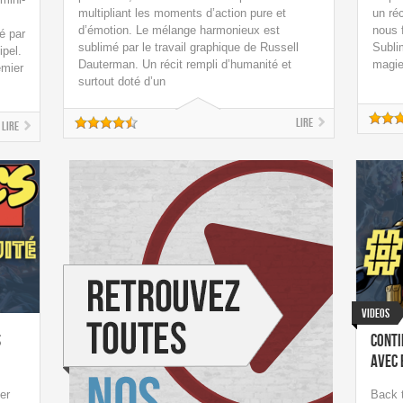
multipliant les moments d’action pure et
un ré
d’émotion. Le mélange harmonieux est
nous 
é par
sublimé par le travail graphique de Russell
Sublim
ipel.
Dauterman. Un récit rempli d’humanité et
magie
emier
surtout doté d’un
Lire
Lire
Videos
s
Conti
avec 
er
Back t