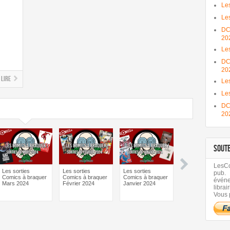
Les
Les
DC
20
Le
DC
20
Lire
Les
Le
DC
20
SOUT
LesCom
Les sorties
Les sorties
Les sorties
Les sorties
pub.
Comics à braquer
Comics à braquer
Comics à braquer
Comics à braquer
évén
Mars 2024
Février 2024
Janvier 2024
Octobre 2023
librair
Vous 