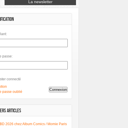
Petit à Petit
Phileas
Philéas
IFICATION
fiant:
e passe:
ster connecté
ption
Connexion
e passe oublié
ERS ARTICLES
BD 2026 chez Album Comics / Momie Paris