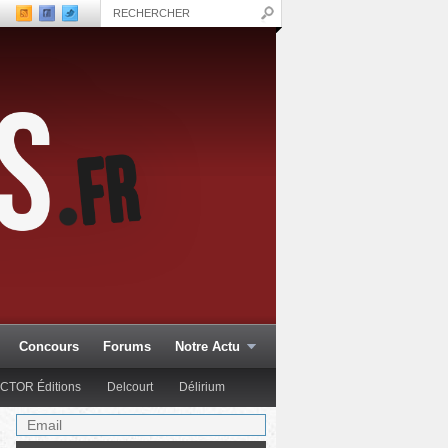
Concours
Forums
Notre Actu
CTOR Éditions
Delcourt
Délirium
Glénat Comics
Hachette Col.
Hi Comics