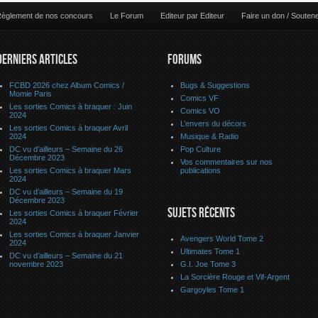
èglement de nos concours
Le Forum
Editeur par Editeur
Faire un don / Souten
DERNIERS ARTICLES
FORUMS
FCBD 2026 chez Album Comics /
Bugs & Suggestions
Momie Paris
Comics VF
Les sorties Comics à braquer : Juin
Comics VO
2024
L’envers du décors
Les sorties Comics à braquer Avril
2024
Musique & Radio
DC vu d’ailleurs – Semaine du 26
Pop Culture
Décembre 2023
Vos commentaires sur nos
Les sorties Comics à braquer Mars
publications
2024
DC vu d’ailleurs – Semaine du 19
Décembre 2023
SUJETS RÉCENTS
Les sorties Comics à braquer Février
2024
Les sorties Comics à braquer Janvier
Avengers World Tome 2
2024
Ultimates Tome 1
DC vu d’ailleurs – Semaine du 21
novembre 2023
G.I. Joe Tome 3
La Sorcière Rouge et Vif-Argent
Gargoyles Tome 1