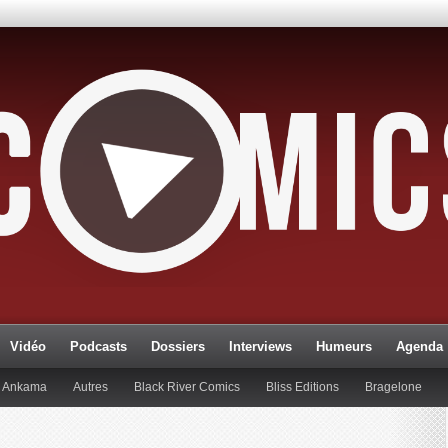
Vidéo
Podcasts
Dossiers
Interviews
Humeurs
Agenda
Ankama
Autres
Black River Comics
Bliss Editions
Bragelone
lueman
Editions Paquet
Editions Réflexions
Gallimard
Glénat