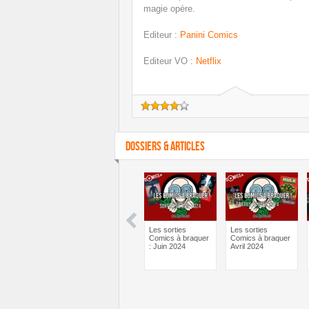
magie opère.
Editeur
:
Panini Comics
Editeur VO
:
Netflix
DOSSIERS & ARTICLES
man One Bad
Batman One Bad
Les sorties
Les sorties
 Bane – Le
Day Catwoman –
Comics à braquer
Comics à braquer
ief psy des
Le débrief psy des
: Juin 2024
Avril 2024
ics !
comics !