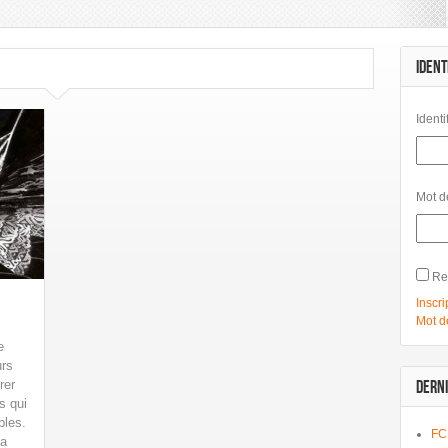
mbard
Les Humanoïdes Associés
Mangas
Morgen
Panini Comics
Urban Comics
Urban Link
IDENT
Identi
Mot d
Re
Inscri
Mot d
e
urs
rer
DERNI
s qui
bles.
FC
la