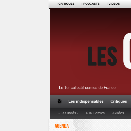
| CRITIQUES
| PODCASTS
| VIDEOS
Le 1er collectif comics de France
Les indispensables
Critiques
- Les Indés -
404 Comics
Akiléos
AGENDA
Dupuis
Editions Anspach
Editions B