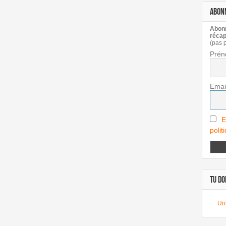
ABON
Abonn
récap
(pas 
Prén
Emai
E
polit
TU DOI
Un