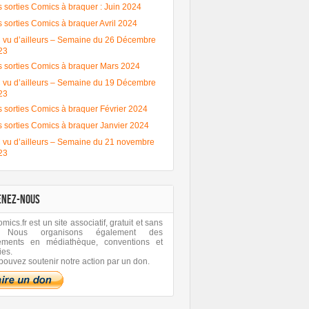
 sorties Comics à braquer : Juin 2024
 sorties Comics à braquer Avril 2024
 vu d’ailleurs – Semaine du 26 Décembre
23
s sorties Comics à braquer Mars 2024
 vu d’ailleurs – Semaine du 19 Décembre
23
 sorties Comics à braquer Février 2024
s sorties Comics à braquer Janvier 2024
 vu d’ailleurs – Semaine du 21 novembre
23
ENEZ-NOUS
ics.fr est un site associatif, gratuit et sans
Batman One Bad
Batman One Bad
Les sorties
Les sorties
 Nous organisons également des
Day Bane – Le
Day Catwoman –
Comics à braquer
Comics à bra
ements en médiathèque, conventions et
débrief psy des
Le débrief psy des
: Juin 2024
Avril 2024
ies.
comics !
comics !
pouvez soutenir notre action par un don.