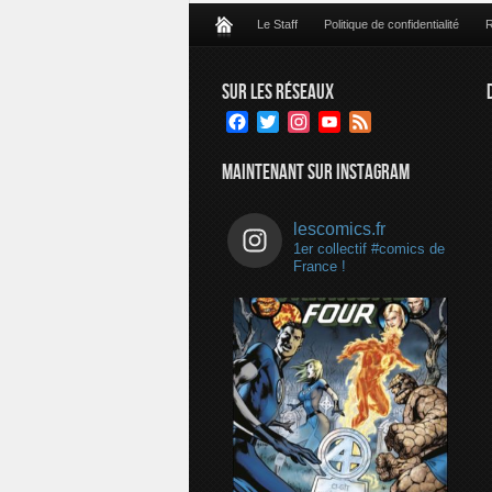
Le Staff
Politique de confidentialité
R
SUR LES RÉSEAUX
Facebook
Twitter
Instagram
YouTube
Feed
Channel
MAINTENANT SUR INSTAGRAM
lescomics.fr
1er collectif #comics de
France !