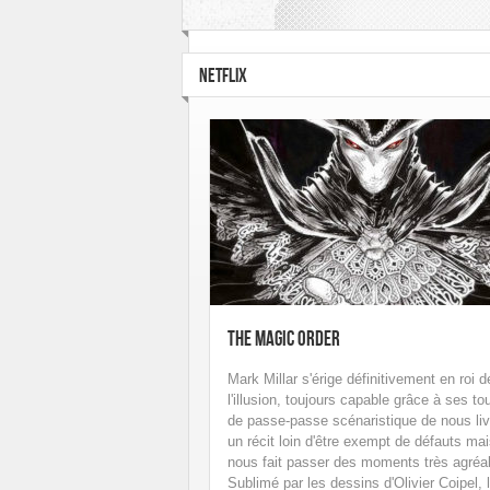
Hi Graphics
Huginn & Muninn
Le Lo
Rue de Sèvres
Soleil
Talent Éditions
NETFLIX
The Magic Order
Mark Millar s'érige définitivement en roi d
l'illusion, toujours capable grâce à ses to
de passe-passe scénaristique de nous liv
un récit loin d'être exempt de défauts mai
nous fait passer des moments très agréa
Sublimé par les dessins d'Olivier Coipel, 