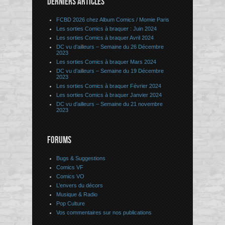
DERNIERS ARTICLES
FCBD 2026 chez Album Comics / Momie Paris
Les sorties Comics à braquer : Juin 2024
Les sorties Comics à braquer Avril 2024
DC vu d’ailleurs – Semaine du 26 Décembre
2023
Les sorties Comics à braquer Mars 2024
DC vu d’ailleurs – Semaine du 19 Décembre
2023
Les sorties Comics à braquer Février 2024
Les sorties Comics à braquer Janvier 2024
DC vu d’ailleurs – Semaine du 21 novembre
2023
FORUMS
Bugs & Suggestions
Comics VF
Comics VO
L’envers du décors
Musique & Radio
Pop Culture
Vos commentaires sur nos publications