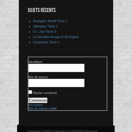
SUJETS RÉCENTS
Avengers World Tome 2
Ultimates Tome 1
G.I. Joe Tome 3
La Sorcière Rouge et Vif-Argent
Gargoyles Tome 1
Identifiant:
Mot de passe:
Rester connecté
Connexion
Inscription
Mot de passe oublié
Copyright © 2026 LesComics.fr, All Rights Reserved.