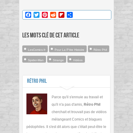
Facebook
Twitter
Pinterest
Reddit
Flipboard
Partager
Les mots clé de cet article
LesComics.fr
Pour La P'tite Histoire
Rétro Phil
Spider-Man
Strange
Vidéos
Rétro Phil
Parce qu'il s'ennuie au travail et
qu'il n'a pas d'amis,
Rétro Phil
cherchait et trouvait pas de vidéos
mélangeant Comics et blagues
pédophiles. Il s'est dit alors que c'était peut-être le