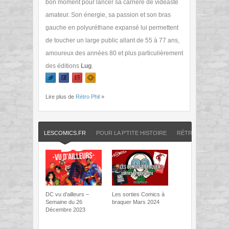
bon moment pour lancer sa carrière de vidéaste
amateur. Son énergie, sa passion et son bras
gauche en polyuréthane expansé lui permettent
de toucher un large public allant de 55 à 77 ans,
amoureux des années 80 et plus particulièrement
des éditions
Lug
.
Lire plus de
Rétro Phil
»
LESCOMICS.FR
POUR LA P'TITE HISTOIRE
RÉTRO PHIL
SP
DC vu d’ailleurs –
Les sorties Comics à
Semaine du 26
braquer Mars 2024
Décembre 2023