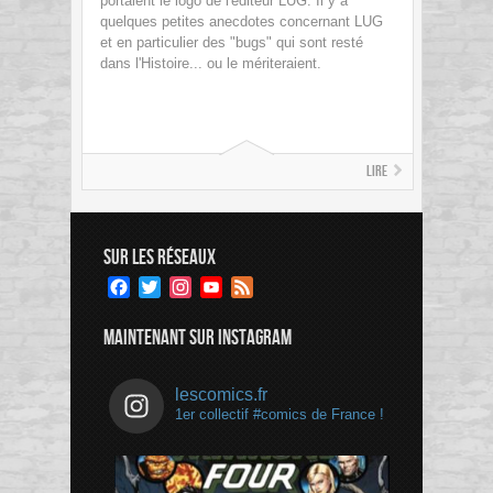
portaient le logo de l'éditeur LUG. Il y a
quelques petites anecdotes concernant LUG
et en particulier des "bugs" qui sont resté
dans l'Histoire... ou le mériteraient.
Lire
SUR LES RÉSEAUX
Facebook
Twitter
Instagram
YouTube
Feed
Channel
MAINTENANT SUR INSTAGRAM
lescomics.fr
1er collectif #comics de France !