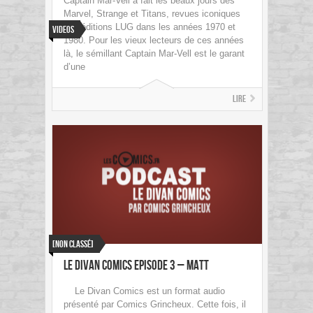
Captain Mar-Vell a fait les beaux jours des
Marvel, Strange et Titans, revues iconiques
des éditions LUG dans les années 1970 et
Videos
1980. Pour les vieux lecteurs de ces années
là, le sémillant Captain Mar-Vell est le garant
d’une
Lire
[Non classé]
Le Divan Comics Episode 3 – Matt
Le Divan Comics est un format audio
présenté par Comics Grincheux. Cette fois, il