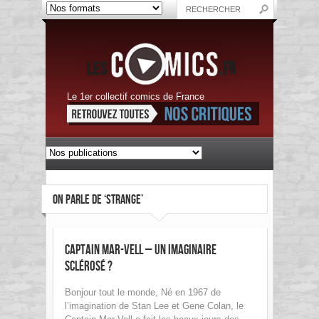
Le 1er collectif comics de France
ON PARLE DE ‘STRANGE’
Captain Mar-Vell – Un imaginaire
sclérosé ?
Bonjour tout le monde, Né en 1967 de
l’imagination de Stan Lee et Gene Colan, le