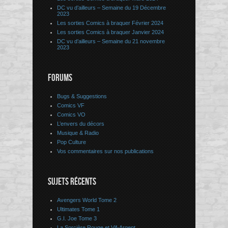
DC vu d’ailleurs – Semaine du 19 Décembre
2023
Les sorties Comics à braquer Février 2024
Les sorties Comics à braquer Janvier 2024
DC vu d’ailleurs – Semaine du 21 novembre
2023
FORUMS
Bugs & Suggestions
Comics VF
Comics VO
L’envers du décors
Musique & Radio
Pop Culture
Vos commentaires sur nos publications
SUJETS RÉCENTS
Avengers World Tome 2
Ultimates Tome 1
G.I. Joe Tome 3
La Sorcière Rouge et Vif-Argent