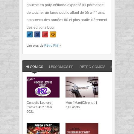
gauche en polyuréthane expansé lui permettent
de toucher un large public allant de 55 à 77 ans,
amoureux des années 80 et plus particulièrement
des éditions
Lug
.
Lire plus de
Rétro Phil
»
HI COMICS
LESCOMICS.FR
RÉTRO COMICS
RÉTRO PHIL
Conseils Lecture
Mon #MardiChrono : I
Comics #52 : Mai
Kill Giants
2021