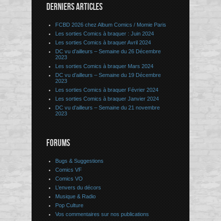
DERNIERS ARTICLES
FCBD 2026 chez Album Comics / Momie Paris
Les sorties Comics à braquer : Juin 2024
Les sorties Comics à braquer Avril 2024
DC vu d’ailleurs – Semaine du 26 Décembre
2023
Les sorties Comics à braquer Mars 2024
DC vu d’ailleurs – Semaine du 19 Décembre
2023
Les sorties Comics à braquer Février 2024
Les sorties Comics à braquer Janvier 2024
DC vu d’ailleurs – Semaine du 21 novembre
2023
FORUMS
Bugs & Suggestions
Comics VF
Comics VO
L’envers du décors
Musique & Radio
Pop Culture
Vos commentaires sur nos publications