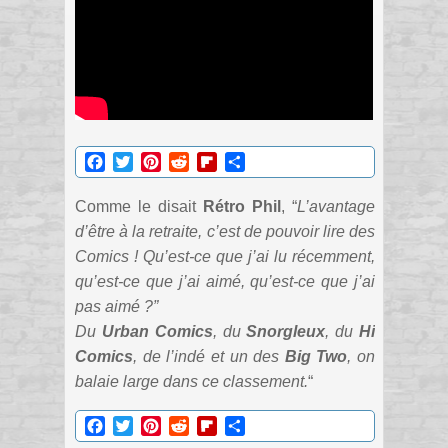
Facebook
Twitter
Pinterest
Reddit
Flipboard
Partager
Comme le disait
Rétro Phil
, “
L’avantage
d’être à la retraite, c’est de pouvoir lire des
Comics ! Qu’est-ce que j’ai lu récemment,
qu’est-ce que j’ai aimé, qu’est-ce que j’ai
pas aimé ?”
Du
Urban Comics
, du
Snorgleux
, du
Hi
Comics
, de l’indé et un des
Big Two
, on
balaie large dans ce classement.
“
Facebook
Twitter
Pinterest
Reddit
Flipboard
Partager