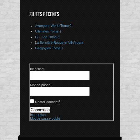
SUJETS RÉCENTS
Avengers World Tome 2
Ultimates Tome 1
G.I. Joe Tome 3
La Sorcière Rouge et Vif-Argent
Gargoyles Tome 1
Identifiant:
Mot de passe:
Rester connecté
Connexion
Inscription
Mot de passe oublié