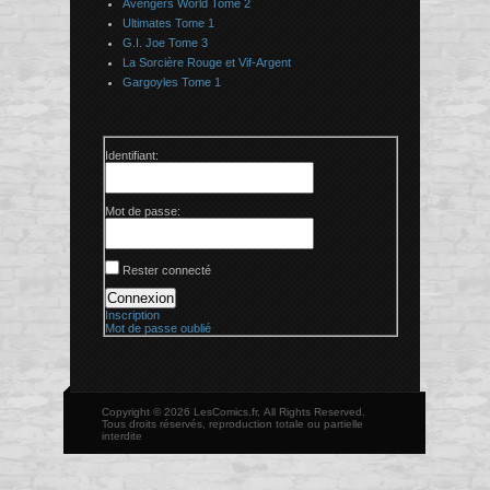
Avengers World Tome 2
Ultimates Tome 1
G.I. Joe Tome 3
La Sorcière Rouge et Vif-Argent
Gargoyles Tome 1
Identifiant:
Mot de passe:
Rester connecté
Connexion
Inscription
Mot de passe oublié
Copyright © 2026 LesComics.fr, All Rights Reserved.
Tous droits réservés, reproduction totale ou partielle
interdite