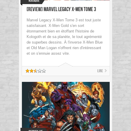
Kiosque
[Review] Marvel Legacy X-Men Tome 3
Marvel Legacy X-Men Tome 3 est tout juste
satisfaisant. X-Men Gold s'en sort
étonnament bien en étoffant l'histoire de
Kologoth et de sa planète, le tout agrémenté
de superbes dessins. À l'inverse X-Men Blue
et Old Man Logan n'offrent rien d'intéressant
et on s'ennuie assez vite.
Lire