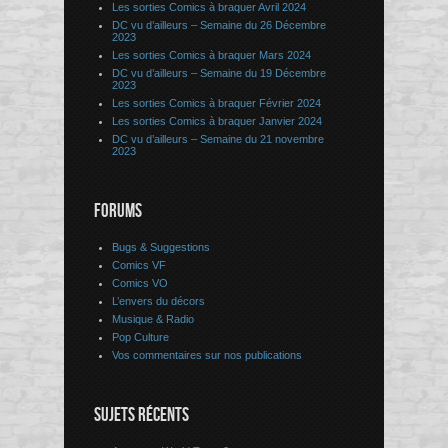
Les sorties Comics à braquer Avril 2024
DC vu d’ailleurs – Semaine du 26 Décembre
2023
Les sorties Comics à braquer Mars 2024
DC vu d’ailleurs – Semaine du 19 Décembre
2023
Les sorties Comics à braquer Février 2024
Les sorties Comics à braquer Janvier 2024
DC vu d’ailleurs – Semaine du 21 novembre
2023
FORUMS
Bugs & Suggestions
Comics VF
Comics VO
L’envers du décors
Musique & Radio
Pop Culture
Vos commentaires sur nos publications
SUJETS RÉCENTS