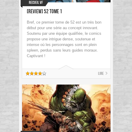
Recueil VF
[Review] 52 tome 1
Bref, ce premier tome de 52 est un très bon
début pour une série au concept innovant.
Soutenu par une équipe qualifiée, le comics
propose une intrigue dense, soutenue et
intense où les personnages sont en plein
spleen, perdus sans leurs guides moraux.
Captivant !
Lire