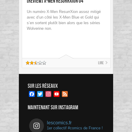
[Review] X-Men ResurrXion 04
Un numéro X-Men ResurrXion assez mitigé
avec d’un côté les X-Men Blue et Gold qui
s’en sortent plutôt bien alors que les séries
Wolverine non.
Lire
SUR LES RÉSEAUX
Facebook
Twitter
Instagram
YouTube
Feed
Channel
MAINTENANT SUR INSTAGRAM
lescomics.fr
1er collectif #comics de France !