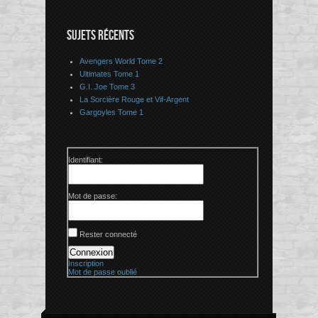
SUJETS RÉCENTS
Avengers World Tome 2
Ultimates Tome 1
G.I. Joe Tome 3
La Sorcière Rouge et Vif-Argent
Gargoyles Tome 1
Identifiant:
Mot de passe:
Rester connecté
Connexion
Inscription
Mot de passe oublié