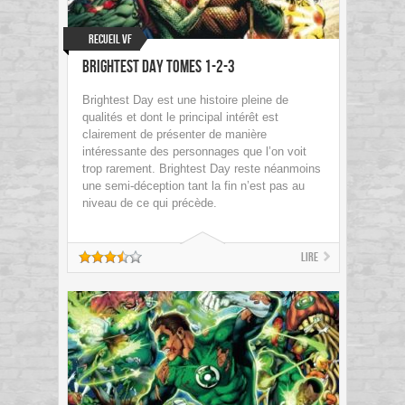
Recueil VF
Brightest Day Tomes 1-2-3
Brightest Day est une histoire pleine de
qualités et dont le principal intérêt est
clairement de présenter de manière
intéressante des personnages que l’on voit
trop rarement. Brightest Day reste néanmoins
une semi-déception tant la fin n’est pas au
niveau de ce qui précède.
Lire