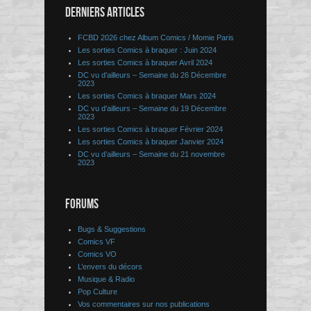
DERNIERS ARTICLES
FCBD 2026 chez Album Comics / Momie Paris
Les sorties Comics à braquer : Juin 2024
Les sorties Comics à braquer Avril 2024
DC vu d’ailleurs – Semaine du 26 Décembre
2023
Les sorties Comics à braquer Mars 2024
DC vu d’ailleurs – Semaine du 19 Décembre
2023
Les sorties Comics à braquer Février 2024
Les sorties Comics à braquer Janvier 2024
DC vu d’ailleurs – Semaine du 21 novembre
2023
FORUMS
Bugs & Suggestions
Comics VF
Comics VO
L’envers du décors
Musique & Radio
Pop Culture
Vos commentaires sur nos publications