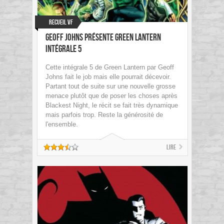
Recueil VF
Geoff Johns présente Green Lantern
Intégrale 5
Cette intégrale 5 de Green Lantern par Geoff
Johns fait le job mais elle pourrait décevoir.
Partant tout de suite sur une nouvelle grosse
menace plutôt que de poser les choses après
Blackest Night, le récit se fait très dynamique
mais parfois trop. Reste la générosité de
l'ensemble.
Lire