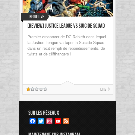
Recueil VF
[Review] Justice League Vs Suicide Squad
Premier crossover de DC Rebirth dans lequel
la Justice League va taper la Suicide Squad
dans un récit rempli de rebondissements, de
twists et de cliffhangers !
Lire
SUR LES RÉSEAUX
Facebook
Twitter
Instagram
YouTube
Feed
Channel