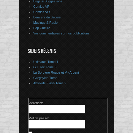
Bugs & Suggestions
Comics VF
Comics VO
L’envers du décors
Musique & Radio
Pop Culture
Vos commentaires sur nos publications
SUJETS RÉCENTS
Ultimates Tome 1
G.I. Joe Tome 3
La Sorcière Rouge et Vif-Argent
Gargoyles Tome 1
Absolute Flash Tome 2
Identifiant:
Mot de passe: