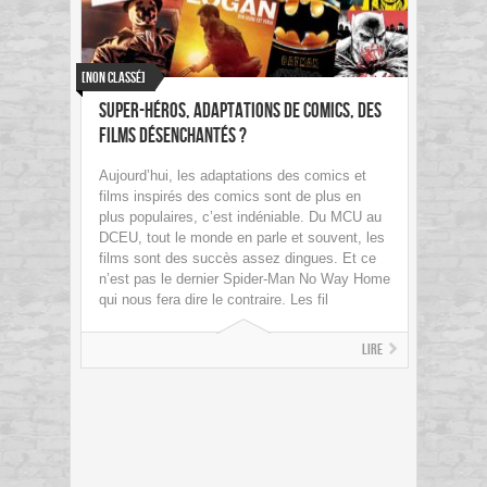
[Non classé]
Super-héros, adaptations de comics, des
films désenchantés ?
Aujourd’hui, les adaptations des comics et
films inspirés des comics sont de plus en
plus populaires, c’est indéniable. Du MCU au
DCEU, tout le monde en parle et souvent, les
films sont des succès assez dingues. Et ce
n’est pas le dernier Spider-Man No Way Home
qui nous fera dire le contraire. Les fil
Lire