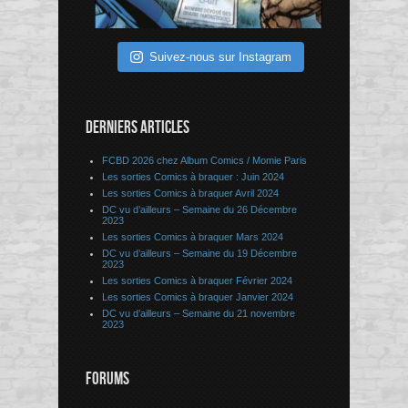
Suivez-nous sur Instagram
DERNIERS ARTICLES
FCBD 2026 chez Album Comics / Momie Paris
Les sorties Comics à braquer : Juin 2024
Les sorties Comics à braquer Avril 2024
DC vu d’ailleurs – Semaine du 26 Décembre
2023
Les sorties Comics à braquer Mars 2024
DC vu d’ailleurs – Semaine du 19 Décembre
2023
Les sorties Comics à braquer Février 2024
Les sorties Comics à braquer Janvier 2024
DC vu d’ailleurs – Semaine du 21 novembre
2023
FORUMS