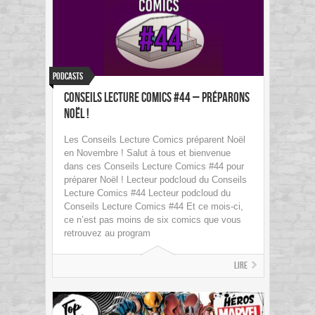
Podcasts
Conseils Lecture Comics #44 – Préparons
Noël !
Les Conseils Lecture Comics préparent Noël
en Novembre ! Salut à tous et bienvenue
dans ces Conseils Lecture Comics #44 pour
préparer Noël ! Lecteur podcloud du Conseils
Lecture Comics #44 Lecteur podcloud du
Conseils Lecture Comics #44 Et ce mois-ci,
ce n’est pas moins de six comics que vous
retrouvez au program
Lire