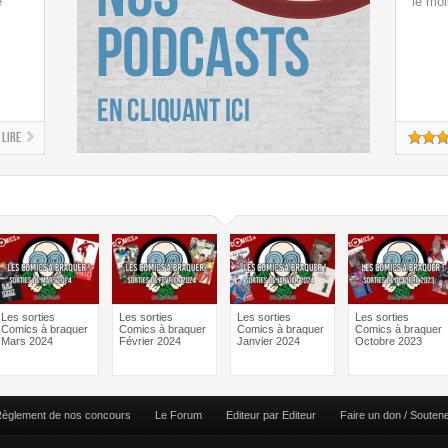
e
le moi
Lire
Les sorties
Les sorties
Les sorties
Les sorties
Comics à braquer
Comics à braquer
Comics à braquer
Comics à braquer
Mars 2024
Février 2024
Janvier 2024
Octobre 2023
èglement de nos concours
Le Forum
Editeur par Editeur
Faire un don / Souten