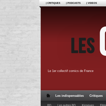
| CRITIQUES
| PODCASTS
| VIDEOS
Le 1er collectif comics de France
Les indispensables
Critiques
BD
Les autres BD
Kiosques
Film