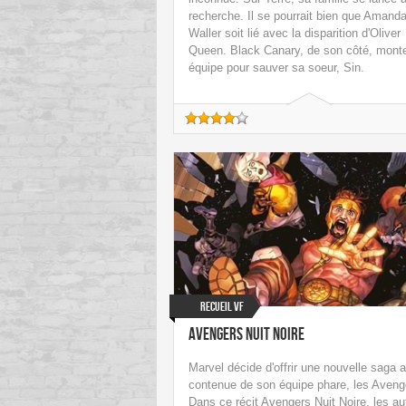
recherche. Il se pourrait bien que Amand
Waller soit lié avec la disparition d'Oliver
Queen. Black Canary, de son côté, mont
équipe pour sauver sa soeur, Sin.
Recueil VF
Avengers Nuit Noire
Marvel décide d'offrir une nouvelle saga 
contenue de son équipe phare, les Aveng
Dans ce récit Avengers Nuit Noire, les au