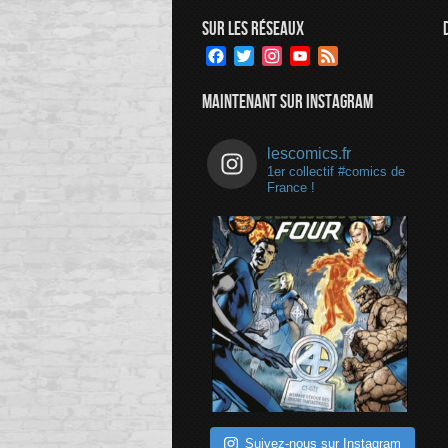
SUR LES RÉSEAUX
Facebook
Twitter
Instagram
YouTube
Feed
Channel
MAINTENANT SUR INSTAGRAM
lescomics.fr
1er collectif #comics de
France !
Suivez-nous sur Instagram