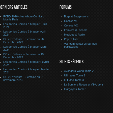
DERNIERS ARTICLES
FORUMS
FCBD 2026 chez Album Comics /
Bugs & Suggestions
Momie Paris
Comics VF
Les sorties Comics à braquer : Juin
Comics VO
2024
L’envers du décors
Les sorties Comics à braquer Avril
2024
Musique & Radio
DC vu d’ailleurs – Semaine du 26
Pop Culture
Décembre 2023
Vos commentaires sur nos
Les sorties Comics à braquer Mars
publications
2024
DC vu d’ailleurs – Semaine du 19
Décembre 2023
SUJETS RÉCENTS
Les sorties Comics à braquer Février
2024
Les sorties Comics à braquer Janvier
Avengers World Tome 2
2024
Ultimates Tome 1
DC vu d’ailleurs – Semaine du 21
novembre 2023
G.I. Joe Tome 3
La Sorcière Rouge et Vif-Argent
Gargoyles Tome 1