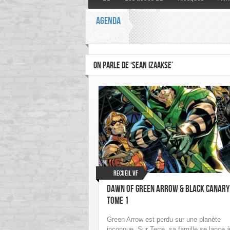
AGENDA
ON PARLE DE ‘SEAN IZAAKSE’
Recueil VF
Dawn of Green Arrow & Black Canary
tome 1
Green Arrow est perdu sur une planète
inconnue. Sur Terre, sa famille se lance 