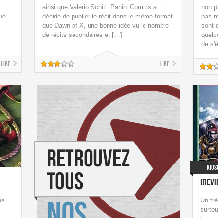
t
ainsi que Valerio Schiti. Panini Comics a
non p
que
décidé de publier le récit dans le même format
pas m
que Dawn of X, une bonne idée vu le nombre
sont 
de récits secondaires et […]
quelco
de s'é
Lire
Lire
Kios
[Revi
ns
Un tr
surtou