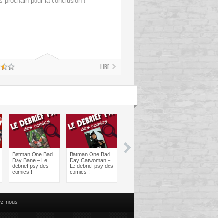
s prochain pour la conclusion !
Lire
Batman One Bad
Batman One Bad
Les sorties
Les sorties
Day Bane – Le
Day Catwoman –
Comics à braquer
Comics à bra
débrief psy des
Le débrief psy des
: Juin 2024
Avril 2024
comics !
comics !
ez-nous