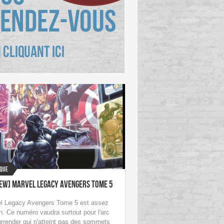
sque
iew] Marvel Legacy Avengers Tome 5
l Legacy Avengers Tome 5 est assez
. Ce numéro vaudra surtout pour l'arc
rrender qui n'atteint pas des sommets