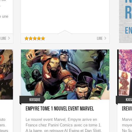
a
e une
Lire
Lire
Kiosque
Kio
Empyre Tome 1 Nouvel event Marvel
[Rev
auto
Le nouvel event Marvel, Empyre arrive en
Marve
ers.
France chez Panini Comics avec ce tome 1.
moyen
teurs
A la barre, on retrouve Al Ewing et Dan Slott,
No Su