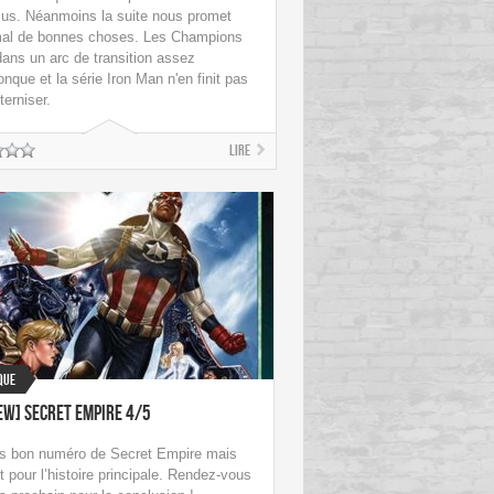
lus. Néanmoins la suite nous promet
al de bonnes choses. Les Champions
dans un arc de transition assez
nque et la série Iron Man n'en finit pas
terniser.
Lire
que
ew] Secret Empire 4/5
ès bon numéro de Secret Empire mais
t pour l’histoire principale. Rendez-vous