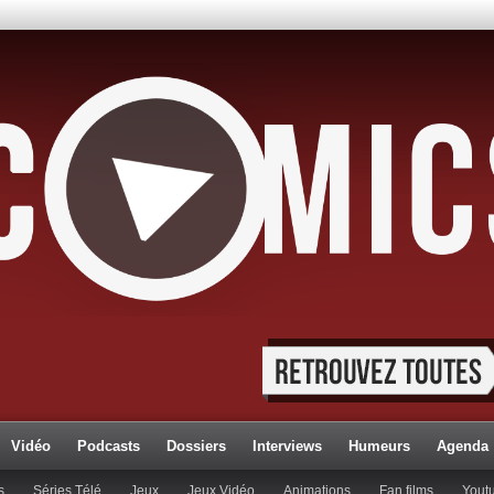
Vidéo
Podcasts
Dossiers
Interviews
Humeurs
Agenda
s
Séries Télé
Jeux
Jeux Vidéo
Animations
Fan films
Yout