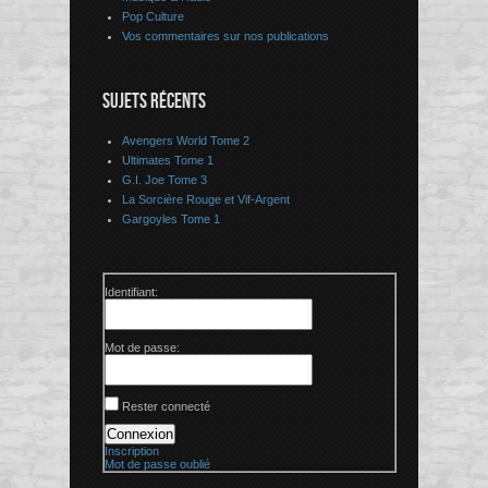
Pop Culture
Vos commentaires sur nos publications
SUJETS RÉCENTS
Avengers World Tome 2
Ultimates Tome 1
G.I. Joe Tome 3
La Sorcière Rouge et Vif-Argent
Gargoyles Tome 1
Identifiant:
Mot de passe:
Rester connecté
Connexion
Inscription
Mot de passe oublié