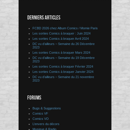
DERNIERS ARTICLES
FCBD 2026 chez Album Comics / Momie Paris
Les sorties Comics à braquer : Juin 2024
Les sorties Comics à braquer Avril 2024
DC vu d’ailleurs – Semaine du 26 Décembre
2023
Les sorties Comics à braquer Mars 2024
DC vu d’ailleurs – Semaine du 19 Décembre
2023
Les sorties Comics à braquer Février 2024
Les sorties Comics à braquer Janvier 2024
DC vu d’ailleurs – Semaine du 21 novembre
2023
FORUMS
Bugs & Suggestions
Comics VF
Comics VO
L’envers du décors
Musique & Radio