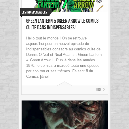
Les indispensables
Green Lantern & Green Arrow Le comics
culte dans Indispensables !
Hello tout le monde ! On se retrouve
aujourd’hui pour un nouvel épisode de
Indispensables consacré au comics culte de
Dennis O’Neil et Neal Adams : Green Lantern
& Green Arrow ! Publié dans les années
1970, le comics a marqué toute une époque
par son ton et ses thèmes. Faisant fi du
Comics [&hell
Lire