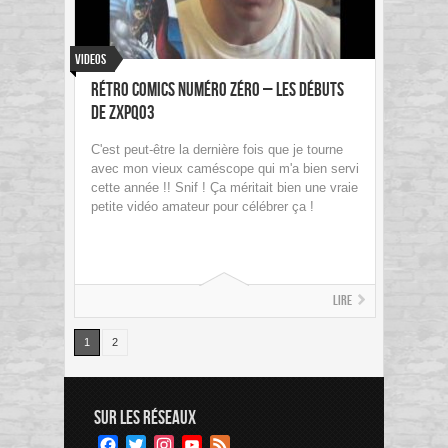
Videos
RÉTRO COMICS NUMÉRO ZÉRO – les débuts
de ZXPQ03
C'est peut-être la dernière fois que je tourne
avec mon vieux caméscope qui m'a bien servi
cette année !! Snif ! Ça méritait bien une vraie
petite vidéo amateur pour célébrer ça !
Lire
1
2
SUR LES RÉSEAUX
Facebook
Twitter
Instagram
YouTube
Feed