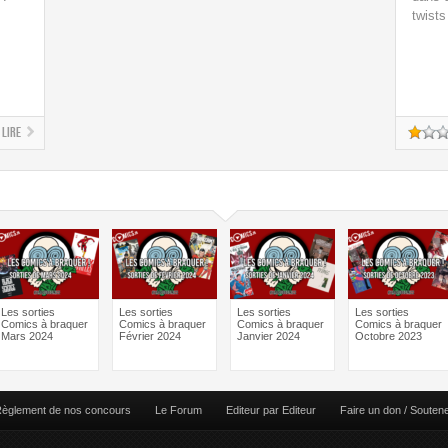
twists
Lire
Les sorties
Les sorties
Les sorties
Les sorties
Comics à braquer
Comics à braquer
Comics à braquer
Comics à braquer
Mars 2024
Février 2024
Janvier 2024
Octobre 2023
èglement de nos concours
Le Forum
Editeur par Editeur
Faire un don / Souten