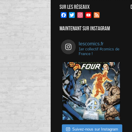
SUR LES RÉSEAUX
Facebook
Twitter
Instagram
YouTube
Feed
Channel
MAINTENANT SUR INSTAGRAM
lescomics.fr
1er collectif #comics de
France !
Suivez-nous sur Instagram