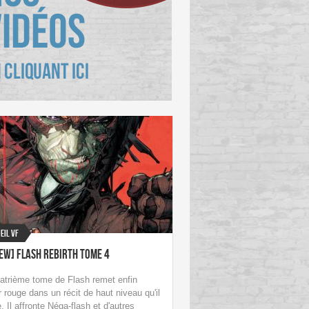
eil VF
ew] Flash Rebirth Tome 4
atrième tome de Flash remet enfin
ir rouge dans un récit de haut niveau qu'il
. Il affronte Néga-flash et d'autres