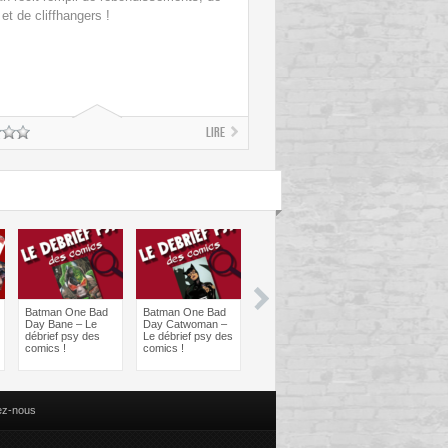
 et de cliffhangers !
Lire
Batman One Bad
Batman One Bad
Les sorties
Les sorties
Day Bane – Le
Day Catwoman –
Comics à braquer
Comics à bra
débrief psy des
Le débrief psy des
: Juin 2024
Avril 2024
comics !
comics !
ez-nous