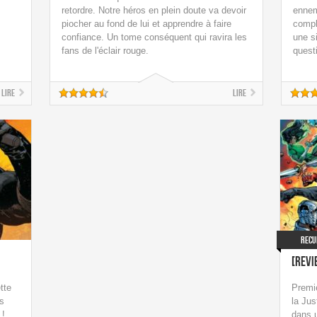
retordre. Notre héros en plein doute va devoir
ennem
piocher au fond de lui et apprendre à faire
compl
confiance. Un tome conséquent qui ravira les
une si
fans de l'éclair rouge.
quest
Lire
Lire
Recu
[Revi
tte
Premi
es
la Jus
 !
dans u