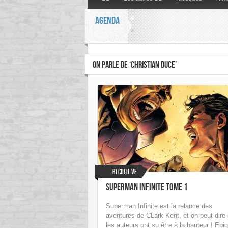
AGENDA
ON PARLE DE ‘CHRISTIAN DUCE’
Recueil VF
Superman Infinite tome 1
Superman Infinite est la relance des
aventures de CLark Kent, et on peut dire
les auteurs ont su être à la hauteur ! Epi