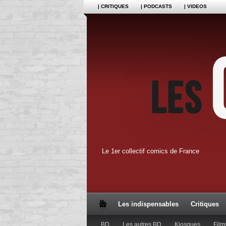
| CRITIQUES
| PODCASTS
| VIDEOS
Le 1er collectif comics de France
Les indispensables
Critiques
BD
Les autres BD
Kiosques
Film