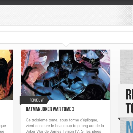
Recueil VF
Batman Joker War Tome 3
Ce troisième tome, sous forme d'épilogue,
 que
vient conclure le beaucoup trop long arc de la
que
Joker War de James Tynion IV. Si les idées