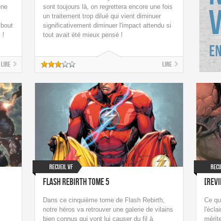
une
sont toujours là, on regrettera encore une fois
un traitement trop dilué qui vient diminuer
 bout
significativement diminuer l'impact attendu si
 !
tout avait été mieux pensé !
Lire
Lire
Recueil VF
Recu
Flash Rebirth Tome 5
[revi
Dans ce cinquième tome de Flash Rebirth,
Ce qu
notre héros va retrouver une galerie de vilains
l'écla
bien connus qui vont lui causer du fil à
mérite