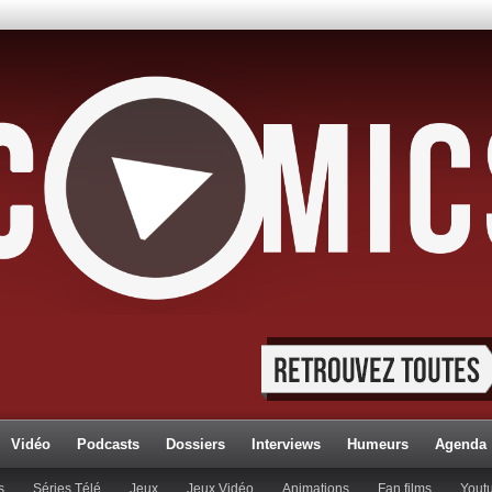
Vidéo
Podcasts
Dossiers
Interviews
Humeurs
Agenda
s
Séries Télé
Jeux
Jeux Vidéo
Animations
Fan films
Yout