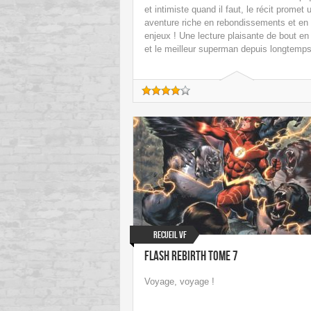
et intimiste quand il faut, le récit promet 
aventure riche en rebondissements et en
enjeux ! Une lecture plaisante de bout en
et le meilleur superman depuis longtemps
Recueil VF
Flash Rebirth Tome 7
Voyage, voyage !