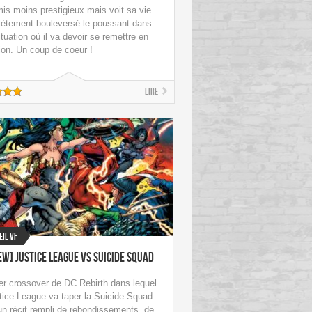
is moins prestigieux mais voit sa vie
ètement bouleversé le poussant dans
tuation où il va devoir se remettre en
ion. Un coup de coeur !
Lire
eil VF
ew] Justice League Vs Suicide Squad
er crossover de DC Rebirth dans lequel
tice League va taper la Suicide Squad
n récit rempli de rebondissements, de