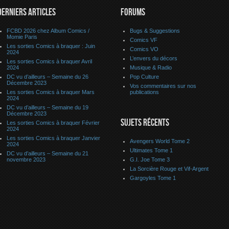
DERNIERS ARTICLES
FORUMS
FCBD 2026 chez Album Comics /
Bugs & Suggestions
Momie Paris
Comics VF
Les sorties Comics à braquer : Juin
Comics VO
2024
L’envers du décors
Les sorties Comics à braquer Avril
2024
Musique & Radio
DC vu d’ailleurs – Semaine du 26
Pop Culture
Décembre 2023
Vos commentaires sur nos
Les sorties Comics à braquer Mars
publications
2024
DC vu d’ailleurs – Semaine du 19
Décembre 2023
SUJETS RÉCENTS
Les sorties Comics à braquer Février
2024
Les sorties Comics à braquer Janvier
Avengers World Tome 2
2024
Ultimates Tome 1
DC vu d’ailleurs – Semaine du 21
novembre 2023
G.I. Joe Tome 3
La Sorcière Rouge et Vif-Argent
Gargoyles Tome 1