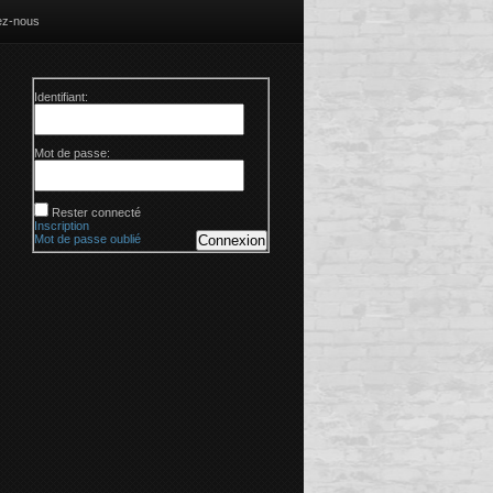
ez-nous
Identifiant:
Mot de passe:
Rester connecté
Inscription
Mot de passe oublié
Connexion