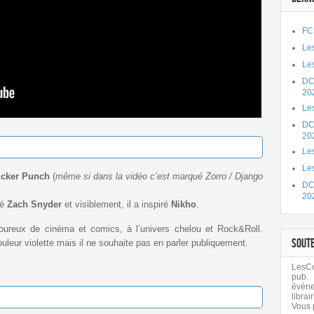
FC
Les
Les
DC
20
Le
DC
20
Les
Le
cker Punch
(
même si dans la vidéo c’est marqué Zorro / Django
DC
20
né
Zach Snyder
et visiblement, il a inspiré
Nikho
.
oureux de cinéma et comics, à l’univers chelou et Rock&Roll.
SOUT
ouleur violette mais il ne souhaite pas en parler publiquement.
LesCom
pub.
évén
librair
Vous 