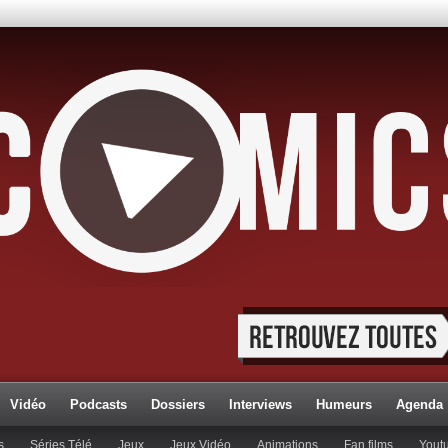
Vidéo
Podcasts
Dossiers
Interviews
Humeurs
Agenda
s
Séries Télé
Jeux
Jeux Vidéo
Animations
Fan films
Yout