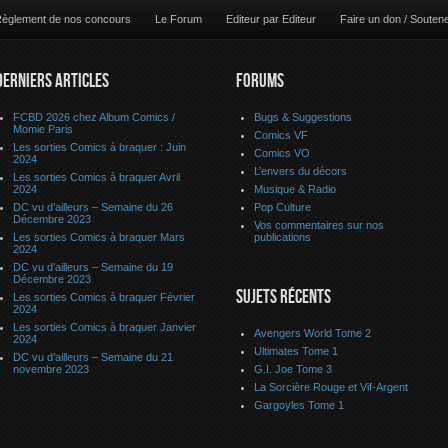
èglement de nos concours
Le Forum
Editeur par Editeur
Faire un don / Souten
DERNIERS ARTICLES
FORUMS
FCBD 2026 chez Album Comics /
Bugs & Suggestions
Momie Paris
Comics VF
Les sorties Comics à braquer : Juin
Comics VO
2024
L’envers du décors
Les sorties Comics à braquer Avril
2024
Musique & Radio
DC vu d’ailleurs – Semaine du 26
Pop Culture
Décembre 2023
Vos commentaires sur nos
Les sorties Comics à braquer Mars
publications
2024
DC vu d’ailleurs – Semaine du 19
Décembre 2023
SUJETS RÉCENTS
Les sorties Comics à braquer Février
2024
Les sorties Comics à braquer Janvier
Avengers World Tome 2
2024
Ultimates Tome 1
DC vu d’ailleurs – Semaine du 21
novembre 2023
G.I. Joe Tome 3
La Sorcière Rouge et Vif-Argent
Gargoyles Tome 1