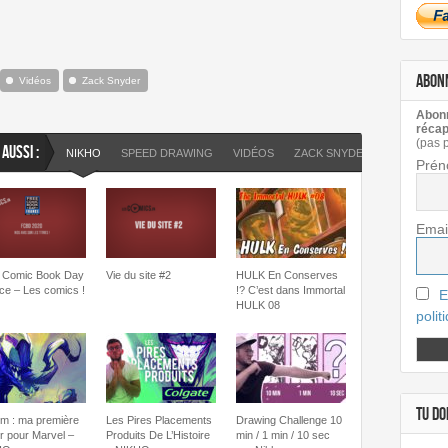
ABON
Vidéos
Zack Snyder
Abonn
récap
(pas 
 AUSSI :
NIKHO
SPEED DRAWING
VIDÉOS
ZACK SNYDER
Prén
Emai
 Comic Book Day
Vie du site #2
HULK En Conserves
ce – Les comics !
!? C’est dans Immortal
E
HULK 08
polit
TU DOI
m : ma première
Les Pires Placements
Drawing Challenge 10
r pour Marvel –
Produits De L’Histoire
min / 1 min / 10 sec