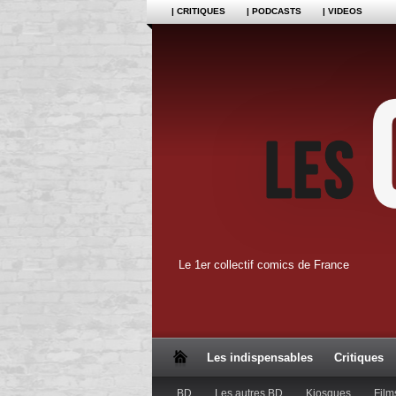
| CRITIQUES
| PODCASTS
| VIDEOS
Le 1er collectif comics de France
Les indispensables
Critiques
BD
Les autres BD
Kiosques
Film