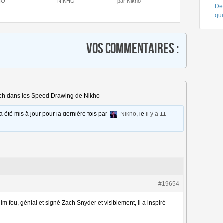
HO
– NIKHO
par Nikho
De 
qui
Vos commentaires :
ch dans les Speed Drawing de Nikho
 a été mis à jour pour la dernière fois par
Nikho
, le
il y a 11
#19654
lm fou, génial et signé Zach Snyder et visiblement, il a inspiré