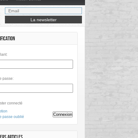
IFICATION
fiant:
e passe:
ster connecté
ption
Connexion
e passe oublié
ERS ARTICLES