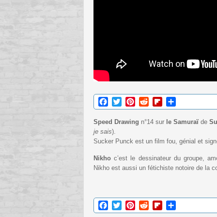
Facebook
Twitter
Pinterest
Reddit
Flipboard
Partager
Speed Drawing
n°14 sur
le Samuraï
de
Su
je sais
).
Sucker Punck est un film fou, génial et sig
Nikho
c’est le dessinateur du groupe, am
Nikho est aussi un fétichiste notoire de la c
Facebook
Twitter
Pinterest
Reddit
Flipboard
Partager