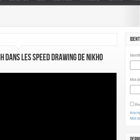
IDENT
h dans les Speed Drawing de Nikho
Identi
Mot d
Re
Inscri
Mot d
DERNI