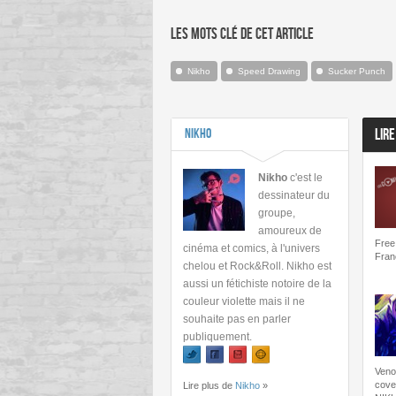
Les mots clé de cet article
Nikho
Speed Drawing
Sucker Punch
Nikho
LIRE
Nikho
c'est le
dessinateur du
groupe,
amoureux de
Free
cinéma et comics, à l'univers
Fran
chelou et Rock&Roll. Nikho est
aussi un fétichiste notoire de la
couleur violette mais il ne
souhaite pas en parler
publiquement.
Veno
cove
Lire plus de
Nikho
»