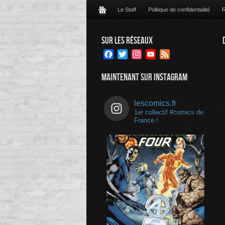
Le Staff
Politique de confidentialité
R
SUR LES RÉSEAUX
Facebook
Twitter
Instagram
YouTube
Feed
Channel
MAINTENANT SUR INSTAGRAM
lescomics.fr
1er collectif #comics de
France !