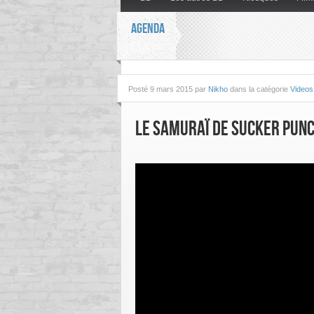
AGENDA
Posté
9 mars 2015 par
Nikho
dans la catégorie
Videos
Le Samuraï de Sucker Punc