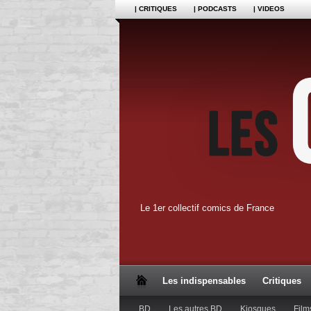
| CRITIQUES
| PODCASTS
| VIDEOS
Le 1er collectif comics de France
Les indispensables
Critiques
BD
Les autres BD
Kiosques
Film