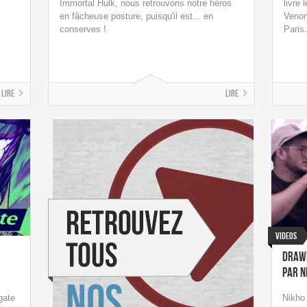
Immortal Hulk, nous retrouvons notre héros
livre 
en fâcheuse posture, puisqu'il est... en
Venom
conserves !
Paris.
Lire
Lire
Videos
Drawi
par N
gate
Nikho 