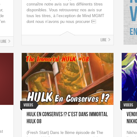
e
connaître notre avis sur les différents titres
r,
disponibles. Vous retrouverez nos avis sur
de
tous les titres, à l’exception de Mind MGMT
’en
dont nous n’avons pu nous procurer l
Lire
Lire
Videos
Videos
HULK En Conserves !? C’est dans Immortal
Veno
HULK 08
NIKH
st
(Fresh Start) Dans le 8ème épisode de The
Nikho