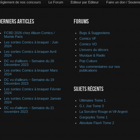
èglement de nos concours
Le Forum
Editeur par Editeur
Faire un don / Souten
DERNIERS ARTICLES
FORUMS
FCBD 2026 chez Album Comics /
Bugs & Suggestions
Momie Paris
Comics VF
Les sorties Comics à braquer : Juin
Comics VO
2024
L’envers du décors
Les sorties Comics à braquer Avril
2024
Musique & Radio
DC vu d’ailleurs – Semaine du 26
Pop Culture
Décembre 2023
Vos commentaires sur nos
Les sorties Comics à braquer Mars
publications
2024
DC vu d’ailleurs – Semaine du 19
Décembre 2023
SUJETS RÉCENTS
Les sorties Comics à braquer Février
2024
Les sorties Comics à braquer Janvier
Ultimates Tome 1
2024
G.I. Joe Tome 3
DC vu d’ailleurs – Semaine du 21
novembre 2023
La Sorcière Rouge et Vif-Argent
Gargoyles Tome 1
Absolute Flash Tome 2