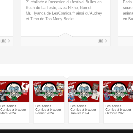
?" réalisée à l'occasion du festival Bulles en
Paris
Buch de La Teste, avec Nikho, Ben et
secre
Mr. Hyanda de LesComics.fr ainsi qu'Audrey
animat
et Timo de Too Many Books.
en Bu
Lire
Lire
Les sorties
Les sorties
Les sorties
Les sorties
Comics à braquer
Comics à braquer
Comics à braquer
Comics à braquer
Mars 2024
Février 2024
Janvier 2024
Octobre 2023