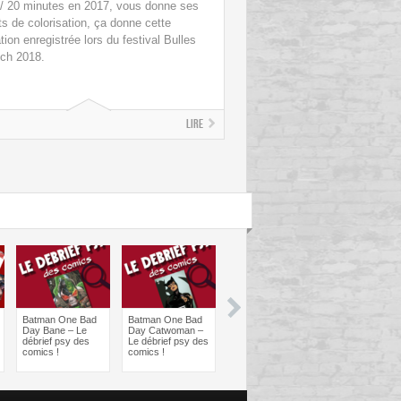
 / 20 minutes en 2017, vous donne ses
ts de colorisation, ça donne cette
ion enregistrée lors du festival Bulles
ch 2018.
Lire
Batman One Bad
Batman One Bad
Les sorties
Les sorties
Day Bane – Le
Day Catwoman –
Comics à braquer
Comics à bra
débrief psy des
Le débrief psy des
: Juin 2024
Avril 2024
comics !
comics !