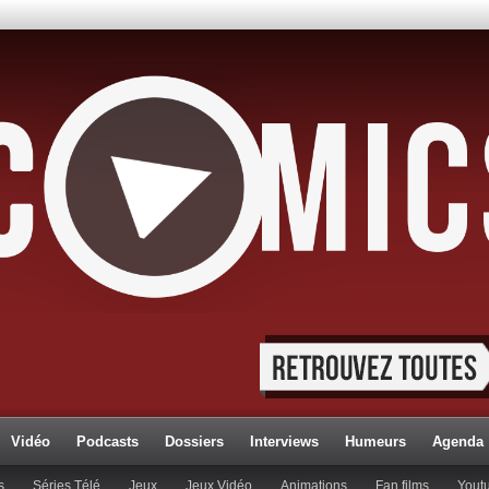
Vidéo
Podcasts
Dossiers
Interviews
Humeurs
Agenda
s
Séries Télé
Jeux
Jeux Vidéo
Animations
Fan films
Yout