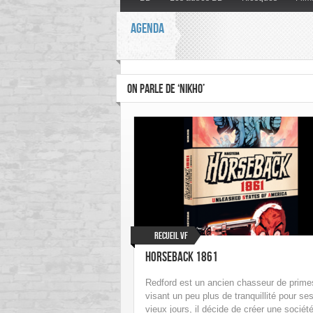
AGENDA
ON PARLE DE ‘NIKHO’
Recueil VF
Horseback 1861
Redford est un ancien chasseur de prime
visant un peu plus de tranquillité pour se
vieux jours, il décide de créer une sociét