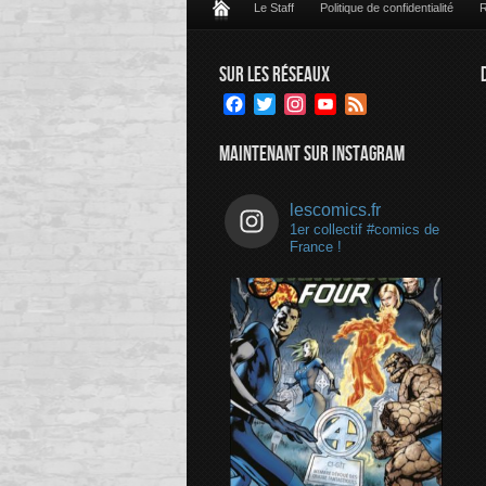
Le Staff
Politique de confidentialité
R
SUR LES RÉSEAUX
Facebook
Twitter
Instagram
YouTube
Feed
Channel
MAINTENANT SUR INSTAGRAM
lescomics.fr
1er collectif #comics de
France !