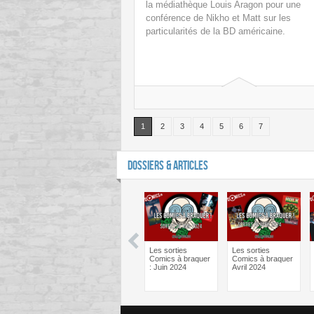
la médiathèque Louis Aragon pour une
conférence de Nikho et Matt sur les
particularités de la BD américaine.
1
2
3
4
5
6
7
DOSSIERS & ARTICLES
man One Bad
Batman One Bad
Les sorties
Les sorties
Bane – Le
Day Catwoman –
Comics à braquer
Comics à braquer
ief psy des
Le débrief psy des
: Juin 2024
Avril 2024
cs !
comics !