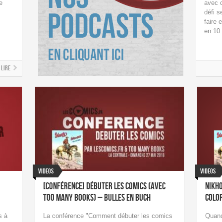
e
avec c
défi s
faire 
en 10
Lire
Videos
Videos
[Conférence] Débuter les comics (avec
Nikho
Too Many Books) – Bulles en Buch
color
s à
La conférence "Comment débuter les comics
Quand