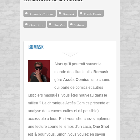
Amanda Conner
Bomask
Garth Ennis
One Shot
The Pro
Vidéos
Bomask
Alors qu'il pourrait sauver le
monde des Illuminatis,
Bomask
gère
Accès Comics
, une chaîne
qui parle de comics et autres
justiciers masqués. Vous êtes nouveau dans le
milieu ? La chronique Accès Comics présente et
analyse des œuvres cultes et (si possible)
accessible à tous. Et si vous cherchez simplement
une lecture courte le temps d'un caca,
One Shot
est là pour vous. Sinon, vous voulez en savoir