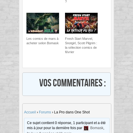
?
Les comics de mars à
Fresh Start Marvel,
acheter selon Bomask
Snotgirl, Scott Pilgrim :
la sélection comics de
février
Vos commentaires :
Accueil
›
Forums
›
La Pro dans One Shot
Ce sujet contient 0 réponse, 1 participant et a été
mis à jour pour la dernière fois par
Bomask
,