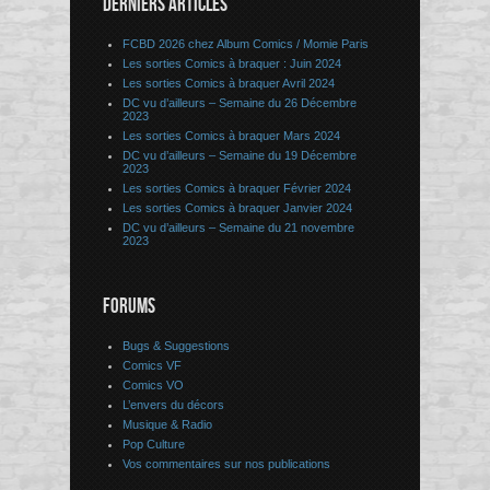
DERNIERS ARTICLES
FCBD 2026 chez Album Comics / Momie Paris
Les sorties Comics à braquer : Juin 2024
Les sorties Comics à braquer Avril 2024
DC vu d’ailleurs – Semaine du 26 Décembre
2023
Les sorties Comics à braquer Mars 2024
DC vu d’ailleurs – Semaine du 19 Décembre
2023
Les sorties Comics à braquer Février 2024
Les sorties Comics à braquer Janvier 2024
DC vu d’ailleurs – Semaine du 21 novembre
2023
FORUMS
Bugs & Suggestions
Comics VF
Comics VO
L’envers du décors
Musique & Radio
Pop Culture
Vos commentaires sur nos publications