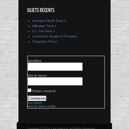
SUJETS RÉCENTS
Avengers World Tome 2
Ultimates Tome 1
G.I. Joe Tome 3
La Sorcière Rouge et Vif-Argent
Gargoyles Tome 1
Identifiant:
Mot de passe:
Rester connecté
Connexion
Inscription
Mot de passe oublié
Copyright © 2026 LesComics.fr, All Rights Reserved.