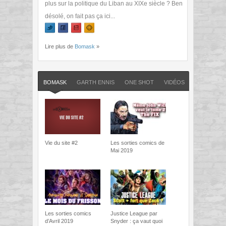
plus sur la politique du Liban au XIXe siècle ? Ben
désolé, on fait pas ça ici...
Lire plus de
Bomask
»
BOMASK
GARTH ENNIS
ONE SHOT
VIDÉOS
Vie du site #2
Les sorties comics de
Mai 2019
Les sorties comics
Justice League par
d’Avril 2019
Snyder : ça vaut quoi