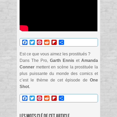
Facebook
Twitter
Pinterest
Reddit
Flipboard
Partager
Est ce que vous aimez les prostitués ?
Dans The Pro,
Garth Ennis
et
Amanda
Conner
mettent en scène la prostituée la
plus puissante du monde des comics et
c’est le thème de cet épisode de
One
Shot
.
Facebook
Twitter
Pinterest
Reddit
Flipboard
Partager
Les mots clé de cet article