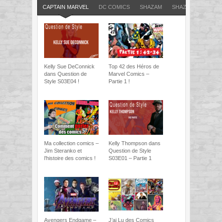
CAPTAIN MARVEL
DC COMICS
SHAZAM
SHAZAM (EX CAPT
Kelly Sue DeConnick
Top 42 des Héros de
dans Question de
Marvel Comics –
Style S03E04 !
Partie 1 !
Ma collection comics –
Kelly Thompson dans
Jim Steranko et
Question de Style
l’histoire des comics !
S03E01 – Partie 1
Avengers Endgame –
J’ai Lu des Comics