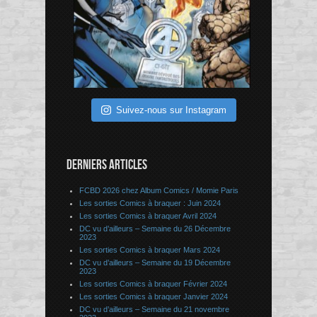
Suivez-nous sur Instagram
DERNIERS ARTICLES
FCBD 2026 chez Album Comics / Momie Paris
Les sorties Comics à braquer : Juin 2024
Les sorties Comics à braquer Avril 2024
DC vu d’ailleurs – Semaine du 26 Décembre
2023
Les sorties Comics à braquer Mars 2024
DC vu d’ailleurs – Semaine du 19 Décembre
2023
Les sorties Comics à braquer Février 2024
Les sorties Comics à braquer Janvier 2024
DC vu d’ailleurs – Semaine du 21 novembre