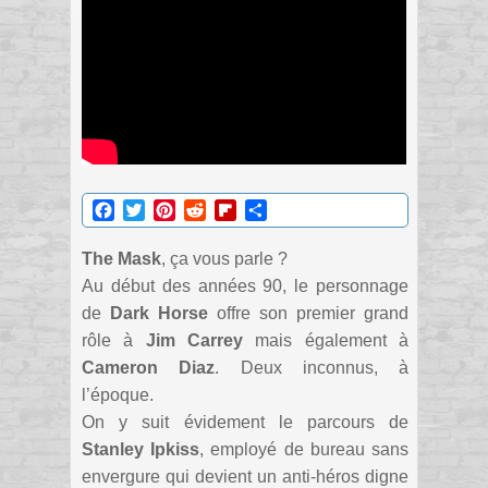
Facebook
Twitter
Pinterest
Reddit
Flipboard
Partager
The Mask
, ça vous parle ?
Au début des années 90, le personnage
de
Dark Horse
offre son premier grand
rôle à
Jim Carrey
mais également à
Cameron Diaz
. Deux inconnus, à
l’époque.
On y suit évidement le parcours de
Stanley Ipkiss
, employé de bureau sans
envergure qui devient un anti-héros digne