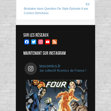
Ed
Brubaker dans Question De Style Episode 8 par
Comics Grincheux
SUR LES RÉSEAUX
Facebook
Twitter
Instagram
YouTube
Feed
Channel
MAINTENANT SUR INSTAGRAM
lescomics.fr
1er collectif #comics de France !