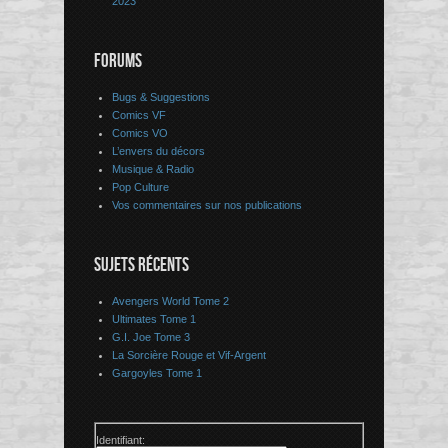
2023
FORUMS
Bugs & Suggestions
Comics VF
Comics VO
L’envers du décors
Musique & Radio
Pop Culture
Vos commentaires sur nos publications
SUJETS RÉCENTS
Avengers World Tome 2
Ultimates Tome 1
G.I. Joe Tome 3
La Sorcière Rouge et Vif-Argent
Gargoyles Tome 1
Identifiant: