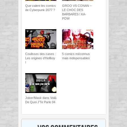
Que valent les comics
GROO VS CONAN –
de Cyberpunk 2077 ?
LE CHOC DES
BARBARES ! KA-
POW
Coulisses des cases :
5 comics méconnus
Les origines d’Hellboy
mais indispensables
!
Joker/Mask dans Voilà
De Quoi J’Te Parle 04