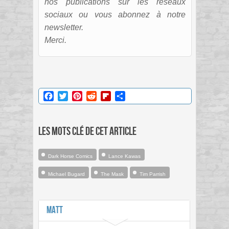
nos publications sur les réseaux
sociaux ou vous abonnez à notre
newsletter.
Merci.
Facebook
Twitter
Pinterest
Reddit
Flipboard
Partager
Les mots clé de cet article
Dark Horse Comics
Lance Kawas
Michael Bugard
The Mask
Tim Parrish
Matt