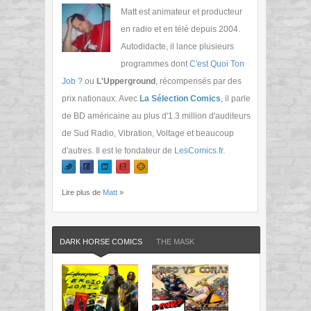
Matt est animateur et producteur
en radio et en télé depuis 2004.
Autodidacte, il lance plusieurs
programmes dont
C'est Quoi Ton
Job ?
ou
L'Upperground
, récompensés par des
prix nationaux. Avec
La Sélection Comics
, il parle
de BD américaine au plus d'1.3 million d'auditeurs
de Sud Radio, Vibration, Voltage et beaucoup
d'autres. Il est le fondateur de
LesComics.fr
.
Lire plus de
Matt
»
DARK HORSE COMICS
THE MASK