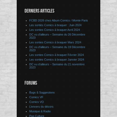
DERNIERS ARTICLES
FCBD 2026 chez Album Comics / Momie Paris
Les sorties Comics à braquer : Juin 2024
Les sorties Comics à braquer Avril 2024
DC vu d’ailleurs – Semaine du 26 Décembre
2023
Les sorties Comics à braquer Mars 2024
DC vu d’ailleurs – Semaine du 19 Décembre
2023
Les sorties Comics à braquer Février 2024
Les sorties Comics à braquer Janvier 2024
DC vu d’ailleurs – Semaine du 21 novembre
2023
FORUMS
Bugs & Suggestions
Comics VF
Comics VO
L’envers du décors
Musique & Radio
Pop Culture