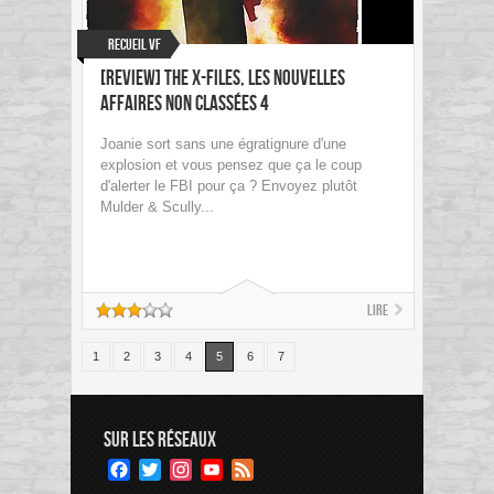
Recueil VF
[Review] The X-Files, les nouvelles
affaires non classées 4
Joanie sort sans une égratignure d'une
explosion et vous pensez que ça le coup
d'alerter le FBI pour ça ? Envoyez plutôt
Mulder & Scully...
Lire
1
2
3
4
5
6
7
SUR LES RÉSEAUX
Facebook
Twitter
Instagram
YouTube
Feed
Channel