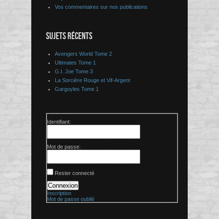
Vos commentaires sur nos publications
SUJETS RÉCENTS
Avengers World Tome 2
Ultimates Tome 1
G.I. Joe Tome 3
La Sorcière Rouge et Vif-Argent
Gargoyles Tome 1
Identifiant:
Mot de passe:
Rester connecté
Connexion
Inscription
Mot de passe oublié