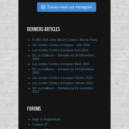
Suivez-nous sur Instagram
DERNIERS ARTICLES
FCBD 2026 chez Album Comics / Momie Paris
Les sorties Comics à braquer : Juin 2024
Les sorties Comics à braquer Avril 2024
DC vu d’ailleurs – Semaine du 26 Décembre
2023
Les sorties Comics à braquer Mars 2024
DC vu d’ailleurs – Semaine du 19 Décembre
2023
Les sorties Comics à braquer Février 2024
Les sorties Comics à braquer Janvier 2024
DC vu d’ailleurs – Semaine du 21 novembre
2023
FORUMS
Bugs & Suggestions
Comics VF