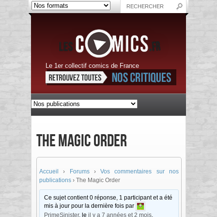
Le 1er collectif comics de France
The Magic Order
Accueil
›
Forums
›
Vos commentaires sur nos
publications
›
The Magic Order
Ce sujet contient 0 réponse, 1 participant et a été
mis à jour pour la dernière fois par
PrimeSinister
, le
il y a 7 années et 2 mois
.