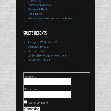
Comics VO
L’envers du décors
Musique & Radio
Pop Culture
Vos commentaires sur nos publications
SUJETS RÉCENTS
Avengers World Tome 2
Ultimates Tome 1
G.I. Joe Tome 3
La Sorcière Rouge et Vif-Argent
Gargoyles Tome 1
Identifiant:
Mot de passe:
Rester connecté
Connexion