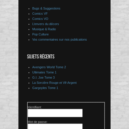
Bugs & Suggestions
Comics VF
Comics VO
L’envers du décors
Musique & Radio
Pop Culture
Vos commentaires sur nos publications
SUJETS RÉCENTS
Avengers World Tome 2
Ultimates Tome 1
G.I. Joe Tome 3
La Sorcière Rouge et Vif-Argent
Gargoyles Tome 1
Identifiant:
Mot de passe: