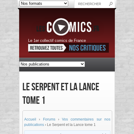
Le 1er collectif comics de France
Le Serpent et la Lance
tome 1
Accueil
›
Forums
›
Vos commentaires sur nos
publications
›
Le Serpent et la Lance tome 1