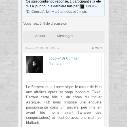
Ce sujet contient 0 réponse, 1 participant et a été
mis à jour pour la dernière fois par
LoLo –
“Dr Comics”
, le
il y a 6 années et 5 mois
.
Vous lisez 0 fil de discussion
Auteur
Messages
4 mars 2020 à 8 h 05 min
#32952
LoLo – “Dr Comics”
Membre
Le Serpent et la Lance signe le retour de Hub
aux affaires après sa saga japonaire Okko.
Partant cette fois ci du côtes du thriller
Aztèque, Hub nous propose une enquête
passionnante dans un univers peu mis en
avant (du moins avant l’arrivée des
conquistadors) et illustrée avec une maîtrise
bluffante !