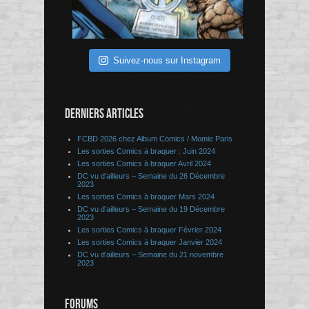
Suivez-nous sur Instagram
DERNIERS ARTICLES
FCBD 2026 chez Album Comics / Momie Paris
Les sorties Comics à braquer : Juin 2024
Les sorties Comics à braquer Avril 2024
DC vu d’ailleurs – Semaine du 26 Décembre
2023
Les sorties Comics à braquer Mars 2024
DC vu d’ailleurs – Semaine du 19 Décembre
2023
Les sorties Comics à braquer Février 2024
Les sorties Comics à braquer Janvier 2024
DC vu d’ailleurs – Semaine du 21 novembre
2023
FORUMS