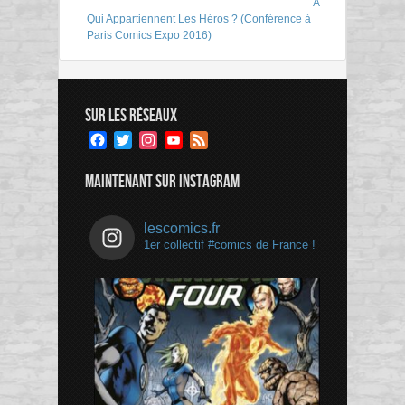
À
Qui Appartiennent Les Héros ? (Conférence à
Paris Comics Expo 2016)
SUR LES RÉSEAUX
Facebook
Twitter
Instagram
YouTube
Feed
Channel
MAINTENANT SUR INSTAGRAM
lescomics.fr
1er collectif #comics de France !