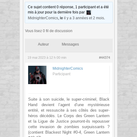
Ce sujet contient 0 réponse, 1 participant et a été
mis à jour pour la dernière fois par
MidnighterComics
, le
il y a 3 années et 2 mois
.
Vous lisez 0 fil de discussion
Auteur
Messages
19 mai 2023 à 12 h 00 min
#44374
MidnighterComics
Participant
Suite à son suicide, le super-criminel, Black
Hand devient l’agent d’une mystérieuse
entité, et ressuscite à ses côtés des super-
héros décédés. Le Corps des Green Lantern
et la Ligue de Justice pourront-ils repousser
cette invasion de zombies surpuissants ?
(contient Blackest Night #0-4, Green Lantern