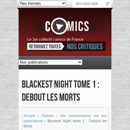
Le 1er collectif comics de France
Blackest Night tome 1 :
Debout les Morts
Accueil
›
Forums
›
Vos commentaires sur nos
publications
›
Blackest Night tome 1 : Debout les
Morts