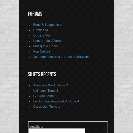
FORUMS
Bugs & Suggestions
Comics VF
Comics VO
L’envers du décors
Musique & Radio
Pop Culture
Vos commentaires sur nos publications
SUJETS RÉCENTS
Avengers World Tome 2
Ultimates Tome 1
G.I. Joe Tome 3
La Sorcière Rouge et Vif-Argent
Gargoyles Tome 1
Identifiant: