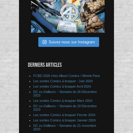
Suivez-nous sur Instagram
DERNIERS ARTICLES
FCBD 2026 chez Album Comics / Momie Paris
Les sorties Comics à braquer : Juin 2024
Les sorties Comics à braquer Avril 2024
DC vu d’ailleurs – Semaine du 26 Décembre
2023
Les sorties Comics à braquer Mars 2024
DC vu d’ailleurs – Semaine du 19 Décembre
2023
Les sorties Comics à braquer Février 2024
Les sorties Comics à braquer Janvier 2024
DC vu d’ailleurs – Semaine du 21 novembre
2023