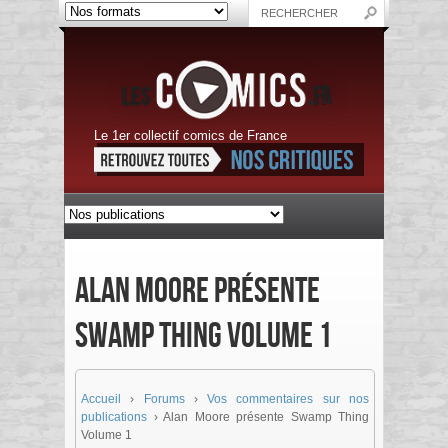
Le 1er collectif comics de France
Alan Moore présente
Swamp Thing Volume 1
Accueil
›
Forums
›
Vos commentaires sur nos
publications
›
Alan Moore présente Swamp Thing
Volume 1