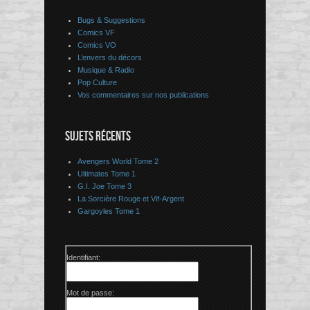
Bugs & Suggestions
Comics VF
Comics VO
L’envers du décors
Musique & Radio
Pop Culture
Vos commentaires sur nos publications
SUJETS RÉCENTS
Avengers World Tome 2
Ultimates Tome 1
G.I. Joe Tome 3
La Sorcière Rouge et Vif-Argent
Gargoyles Tome 1
Identifiant:
Mot de passe: