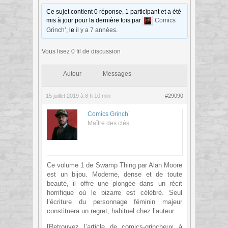
Ce sujet contient 0 réponse, 1 participant et a été
mis à jour pour la dernière fois par
Comics
Grinch’
, le
il y a 7 années
.
Vous lisez 0 fil de discussion
Auteur
Messages
15 juillet 2019 à 8 h 10 min
#29090
Comics Grinch’
Maître des clés
Ce volume 1 de Swamp Thing par Alan Moore
est un bijou. Moderne, dense et de toute
beauté, il offre une plongée dans un récit
horrifique où le bizarre est célébré. Seul
l’écriture du personnage féminin majeur
constituera un regret, habituel chez l’auteur.
[Retrouvez l’article de comics-grincheux à