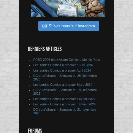
Suivez-nous sur Instagram
DERNIERS ARTICLES
FCBD 2026 chez Album Comics / Momie Paris
Les sorties Comics à braquer : Juin 2024
Les sorties Comics à braquer Avril 2024
DC vu d’ailleurs – Semaine du 26 Décembre
2023
Les sorties Comics à braquer Mars 2024
DC vu d’ailleurs – Semaine du 19 Décembre
2023
Les sorties Comics à braquer Février 2024
Les sorties Comics à braquer Janvier 2024
DC vu d’ailleurs – Semaine du 21 novembre
2023
FORUMS