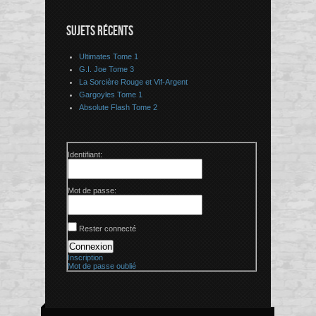
SUJETS RÉCENTS
Ultimates Tome 1
G.I. Joe Tome 3
La Sorcière Rouge et Vif-Argent
Gargoyles Tome 1
Absolute Flash Tome 2
Identifiant:
Mot de passe:
Rester connecté
Connexion
Inscription
Mot de passe oublié