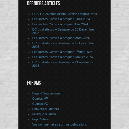
DERNIERS ARTICLES
FCBD 2026 chez Album Comics / Momie Paris
Les sorties Comics à braquer : Juin 2024
Les sorties Comics à braquer Avril 2024
DC vu d’ailleurs – Semaine du 26 Décembre
2023
Les sorties Comics à braquer Mars 2024
DC vu d’ailleurs – Semaine du 19 Décembre
2023
Les sorties Comics à braquer Février 2024
Les sorties Comics à braquer Janvier 2024
DC vu d’ailleurs – Semaine du 21 novembre
2023
FORUMS
Bugs & Suggestions
Comics VF
Comics VO
L’envers du décors
Musique & Radio
Pop Culture
Vos commentaires sur nos publications