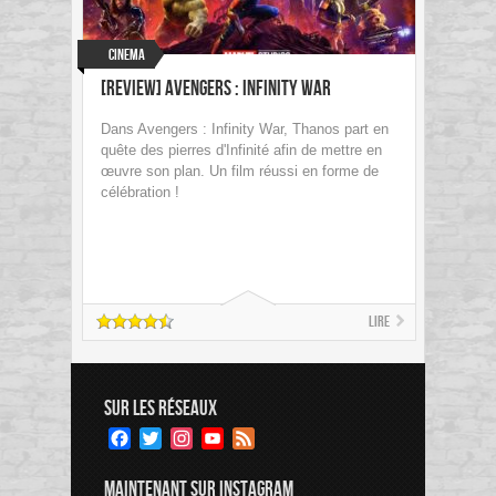
Cinema
[Review] Avengers : Infinity War
Dans Avengers : Infinity War, Thanos part en
quête des pierres d'Infinité afin de mettre en
œuvre son plan. Un film réussi en forme de
célébration !
Lire
SUR LES RÉSEAUX
Facebook
Twitter
Instagram
YouTube
Feed
Channel
MAINTENANT SUR INSTAGRAM