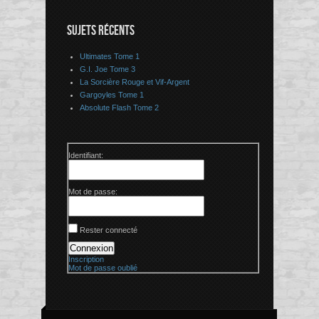
SUJETS RÉCENTS
Ultimates Tome 1
G.I. Joe Tome 3
La Sorcière Rouge et Vif-Argent
Gargoyles Tome 1
Absolute Flash Tome 2
Identifiant:
Mot de passe:
Rester connecté
Connexion
Inscription
Mot de passe oublié