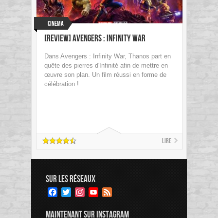
Cinema
[Review] Avengers : Infinity War
Dans Avengers : Infinity War, Thanos part en
quête des pierres d'Infinité afin de mettre en
œuvre son plan. Un film réussi en forme de
célébration !
Lire
SUR LES RÉSEAUX
Facebook
Twitter
Instagram
YouTube
Feed
Channel
MAINTENANT SUR INSTAGRAM