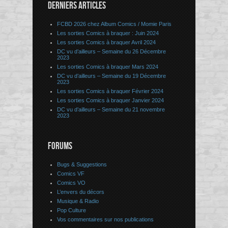
DERNIERS ARTICLES
FCBD 2026 chez Album Comics / Momie Paris
Les sorties Comics à braquer : Juin 2024
Les sorties Comics à braquer Avril 2024
DC vu d’ailleurs – Semaine du 26 Décembre
2023
Les sorties Comics à braquer Mars 2024
DC vu d’ailleurs – Semaine du 19 Décembre
2023
Les sorties Comics à braquer Février 2024
Les sorties Comics à braquer Janvier 2024
DC vu d’ailleurs – Semaine du 21 novembre
2023
FORUMS
Bugs & Suggestions
Comics VF
Comics VO
L’envers du décors
Musique & Radio
Pop Culture
Vos commentaires sur nos publications