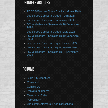
DERNIERS ARTICLES
FCBD 2026 chez Album Comics / Momie Paris
Les sorties Comics à braquer : Juin 2024
Les sorties Comics à braquer Avril 2024
DC vu d’ailleurs – Semaine du 26 Décembre
2023
Les sorties Comics à braquer Mars 2024
DC vu d’ailleurs – Semaine du 19 Décembre
2023
Les sorties Comics à braquer Février 2024
Les sorties Comics à braquer Janvier 2024
DC vu d’ailleurs – Semaine du 21 novembre
2023
FORUMS
Bugs & Suggestions
Comics VF
Comics VO
L’envers du décors
Musique & Radio
Pop Culture
Vos commentaires sur nos publications