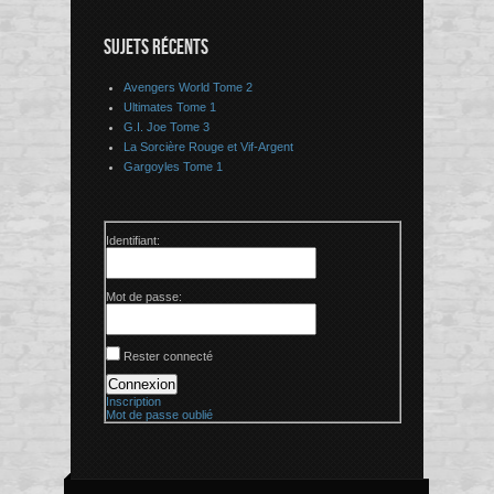
SUJETS RÉCENTS
Avengers World Tome 2
Ultimates Tome 1
G.I. Joe Tome 3
La Sorcière Rouge et Vif-Argent
Gargoyles Tome 1
Identifiant:
Mot de passe:
Rester connecté
Connexion
Inscription
Mot de passe oublié