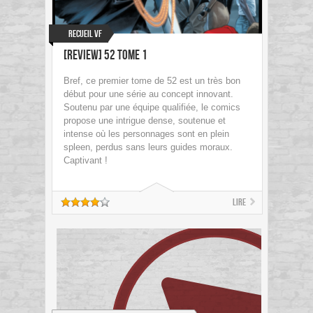
Recueil VF
[Review] 52 tome 1
Bref, ce premier tome de 52 est un très bon
début pour une série au concept innovant.
Soutenu par une équipe qualifiée, le comics
propose une intrigue dense, soutenue et
intense où les personnages sont en plein
spleen, perdus sans leurs guides moraux.
Captivant !
Lire