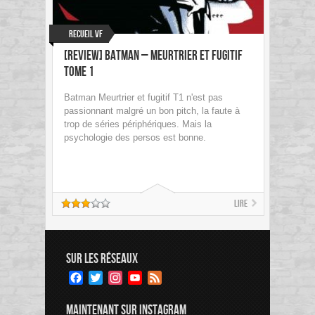
Recueil VF
[Review] Batman – Meurtrier et fugitif
Tome 1
Batman Meurtrier et fugitif T1 n'est pas
passionnant malgré un bon pitch, la faute à
trop de séries périphériques. Mais la
psychologie des persos est bonne.
Lire
SUR LES RÉSEAUX
Facebook
Twitter
Instagram
YouTube
Feed
Channel
MAINTENANT SUR INSTAGRAM