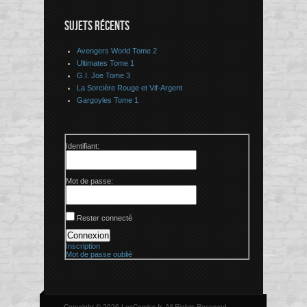
SUJETS RÉCENTS
Avengers World Tome 2
Ultimates Tome 1
G.I. Joe Tome 3
La Sorcière Rouge et Vif-Argent
Gargoyles Tome 1
Identifiant:
Mot de passe:
Rester connecté
Connexion
Inscription
Mot de passe oublié
Copyright © 2026 LesComics.fr, All Rights Reserved.