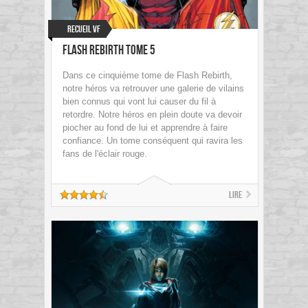
Recueil VF
Flash Rebirth Tome 5
Dans ce cinquième tome de Flash Rebirth,
notre héros va retrouver une galerie de vilains
bien connus qui vont lui causer du fil à
retordre. Notre héros en plein doute va devoir
piocher au fond de lui et apprendre à faire
confiance. Un tome conséquent qui ravira les
fans de l'éclair rouge.
Lire