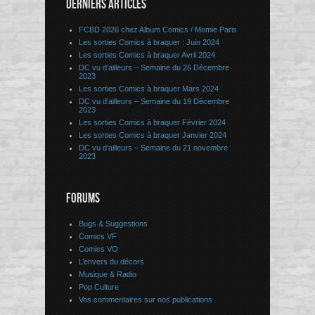
DERNIERS ARTICLES
FCBD 2026 chez Album Comics / Momie Paris
Les sorties Comics à braquer : Juin 2024
Les sorties Comics à braquer Avril 2024
DC vu d’ailleurs – Semaine du 26 Décembre
2023
Les sorties Comics à braquer Mars 2024
DC vu d’ailleurs – Semaine du 19 Décembre
2023
Les sorties Comics à braquer Février 2024
Les sorties Comics à braquer Janvier 2024
DC vu d’ailleurs – Semaine du 21 novembre
2023
FORUMS
Bugs & Suggestions
Comics VF
Comics VO
L’envers du décors
Musique & Radio
Pop Culture
Vos commentaires sur nos publications