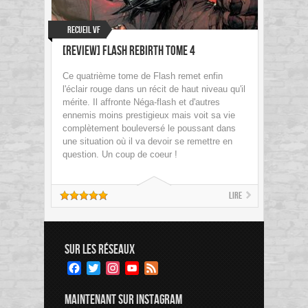
Recueil VF
[review] Flash Rebirth Tome 4
Ce quatrième tome de Flash remet enfin
l'éclair rouge dans un récit de haut niveau qu'il
mérite. Il affronte Néga-flash et d'autres
ennemis moins prestigieux mais voit sa vie
complètement bouleversé le poussant dans
une situation où il va devoir se remettre en
question. Un coup de coeur !
Lire
SUR LES RÉSEAUX
Facebook
Twitter
Instagram
YouTube
Feed
Channel
MAINTENANT SUR INSTAGRAM