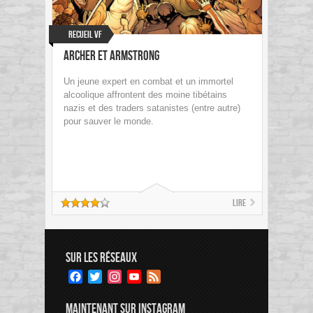
Recueil VF
Archer et Armstrong
Un jeune expert en combat et un immortel
alcoolique affrontent des moine tibétains
nazis et des traders satanistes (entre autre)
pour sauver le monde.
Lire
SUR LES RÉSEAUX
Facebook
Twitter
Instagram
YouTube
Feed
Channel
MAINTENANT SUR INSTAGRAM