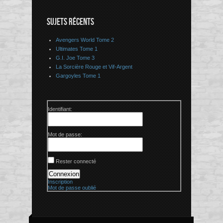
SUJETS RÉCENTS
Avengers World Tome 2
Ultimates Tome 1
G.I. Joe Tome 3
La Sorcière Rouge et Vif-Argent
Gargoyles Tome 1
Identifiant:
Mot de passe:
Rester connecté
Connexion
Inscription
Mot de passe oublié