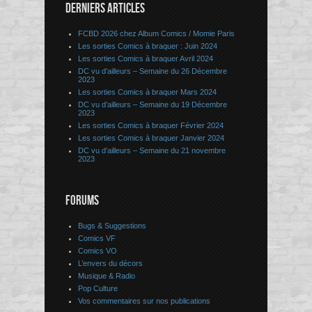
DERNIERS ARTICLES
FCBD 2026 chez Album Comics / Momie Paris
Les sorties Comics à braquer : Juin 2024
Les sorties Comics à braquer Avril 2024
DC vu d’ailleurs – Semaine du 26 Décembre
2023
Les sorties Comics à braquer Mars 2024
DC vu d’ailleurs – Semaine du 19 Décembre
2023
Les sorties Comics à braquer Février 2024
Les sorties Comics à braquer Janvier 2024
DC vu d’ailleurs – Semaine du 21 novembre
2023
FORUMS
Bugs & Suggestions
Comics VF
Comics VO
L’envers du décors
Musique & Radio
Pop Culture
Vos commentaires sur nos publications