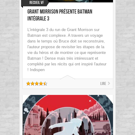
Recueil VF
Grant Morrison présente Batman
Intégrale 3
L'intégrale 3 du run de Grant Morrison sur
Batman est complexe. A travers un voyage
dans le temps où Bruce doit se reconstruire,
l'auteur propose de revisiter les étapes de la
vie du héros et de montrer ce que représente
Batman ! Dense mais très intéressant et
complété par les récits qui ont inspiré l'auteur
! Indispen
Lire