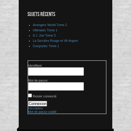
SUJETS RÉCENTS
Avengers World Tome 2
Ultimates Tome 1
G.I. Joe Tome 3
La Sorcière Rouge et Vif-Argent
Gargoyles Tome 1
Identifiant:
Mot de passe:
Rester connecté
Connexion
Inscription
Mot de passe oublié