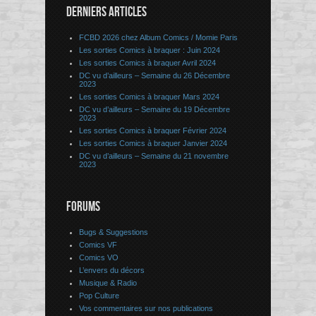
DERNIERS ARTICLES
FCBD 2026 chez Album Comics / Momie Paris
Les sorties Comics à braquer : Juin 2024
Les sorties Comics à braquer Avril 2024
DC vu d’ailleurs – Semaine du 26 Décembre
2023
Les sorties Comics à braquer Mars 2024
DC vu d’ailleurs – Semaine du 19 Décembre
2023
Les sorties Comics à braquer Février 2024
Les sorties Comics à braquer Janvier 2024
DC vu d’ailleurs – Semaine du 21 novembre
2023
FORUMS
Bugs & Suggestions
Comics VF
Comics VO
L’envers du décors
Musique & Radio
Pop Culture
Vos commentaires sur nos publications