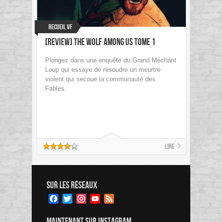
Recueil VF
[Review] The Wolf Among Us tome 1
Plongez dans une enquête du Grand Méchant
Loup qui essaye de résoudre un meurtre
violent qui secoue la communauté des
Fables.
Lire
SUR LES RÉSEAUX
Facebook
Twitter
Instagram
YouTube
Feed
Channel
MAINTENANT SUR INSTAGRAM