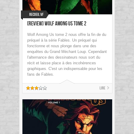
Recueil VF
[Review] Wolf Among Us Tome 2
Wolf Among Us tome 2 nous offre la fin de du
préquel à la série Fables. Un préquel qui
fonctionne et nous plonge dans une des
enquêtes du Grand Méchant Loup. Cependant
l'alternance des dessinateurs nous sort du
récit et laisse place à des incohérences
graphiques. C'est un indispensable pour les
fans de Fables.
Lire