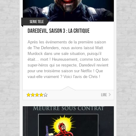
Serie Tele
Daredevil, saison 3 : la critique
Après les événements de la première saison
de The Defenders, nous avions laissé Matt
Murdock dans une sale situation, puisqu’il
était… mort ! Heureusement, comme tout bon
super-héros qui se respecte, Daredevil revient
pour une troisième saison sur Netflix ! Que
vaut-elle vraiment ? Voici l'avis de Chris !
Lire