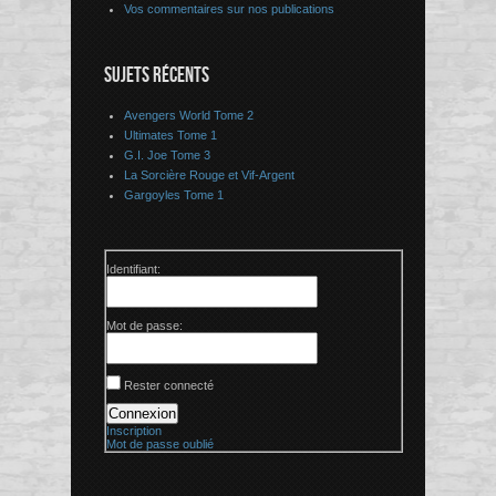
Vos commentaires sur nos publications
SUJETS RÉCENTS
Avengers World Tome 2
Ultimates Tome 1
G.I. Joe Tome 3
La Sorcière Rouge et Vif-Argent
Gargoyles Tome 1
Identifiant:
Mot de passe:
Rester connecté
Connexion
Inscription
Mot de passe oublié