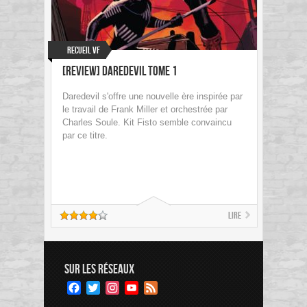
Recueil VF
[Review] Daredevil Tome 1
Daredevil s'offre une nouvelle ère inspirée par
le travail de Frank Miller et orchestrée par
Charles Soule. Kit Fisto semble convaincu
par ce titre.
Lire
SUR LES RÉSEAUX
Facebook
Twitter
Instagram
YouTube
Feed
Channel