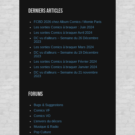
DERNIERS ARTICLES
FCBD 2026 chez Album Comics / Momie Paris
Les sorties Comics à braquer : Juin 2024
Les sorties Comics à braquer Avril 2024
DC vu d’ailleurs – Semaine du 26 Décembre
2023
Les sorties Comics à braquer Mars 2024
DC vu d’ailleurs – Semaine du 19 Décembre
2023
Les sorties Comics à braquer Février 2024
Les sorties Comics à braquer Janvier 2024
DC vu d’ailleurs – Semaine du 21 novembre
2023
FORUMS
Bugs & Suggestions
Comics VF
Comics VO
L’envers du décors
Musique & Radio
Pop Culture