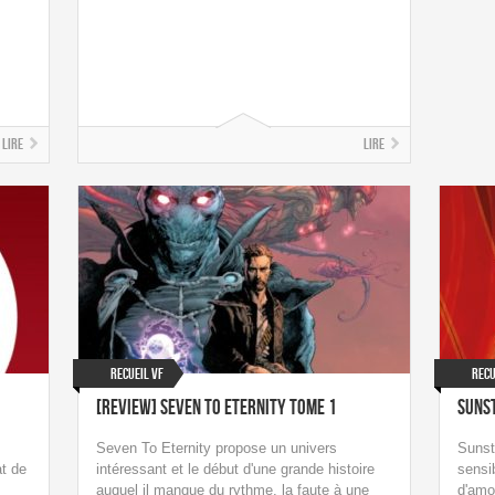
Lire
Lire
Recueil VF
Recu
[Review] Seven to Eternity Tome 1
Suns
Seven To Eternity propose un univers
Sunst
t de
intéressant et le début d'une grande histoire
sensib
auquel il manque du rythme, la faute à une
d'amo