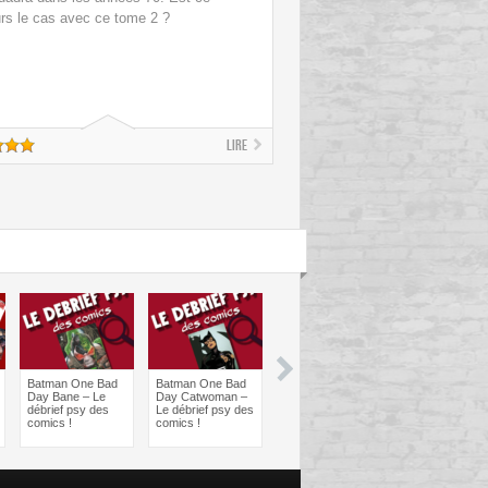
urs le cas avec ce tome 2 ?
Lire
Batman One Bad
Batman One Bad
Les sorties
Les sorties
Day Bane – Le
Day Catwoman –
Comics à braquer
Comics à bra
débrief psy des
Le débrief psy des
: Juin 2024
Avril 2024
comics !
comics !