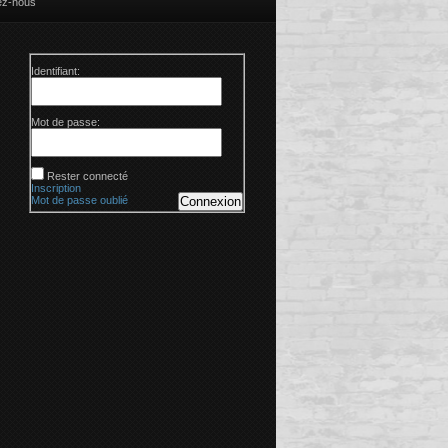
ez-nous
Identifiant:
Mot de passe:
Rester connecté
Inscription
Mot de passe oublié
Connexion