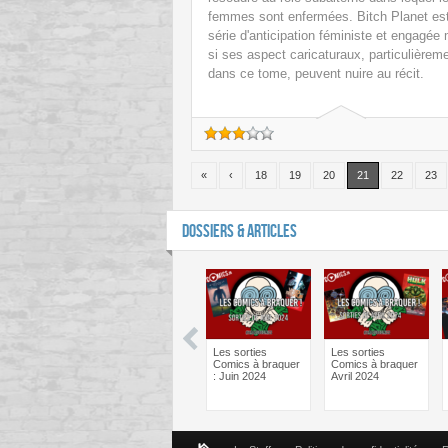
femmes sont enfermées. Bitch Planet es
série d'anticipation féministe et engagée
si ses aspect caricaturaux, particulièrem
dans ce tome, peuvent nuire au récit.
«
‹
18
19
20
21
22
23
DOSSIERS & ARTICLES
man One Bad
Batman One Bad
Les sorties
Les sorties
Bane – Le
Day Catwoman –
Comics à braquer
Comics à braquer
ief psy des
Le débrief psy des
: Juin 2024
Avril 2024
cs !
comics !