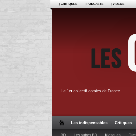
| CRITIQUES
| PODCASTS
| VIDEOS
Le 1er collectif comics de France
Les indispensables
Critiques
BD
Les autres BD
Kiosques
Film