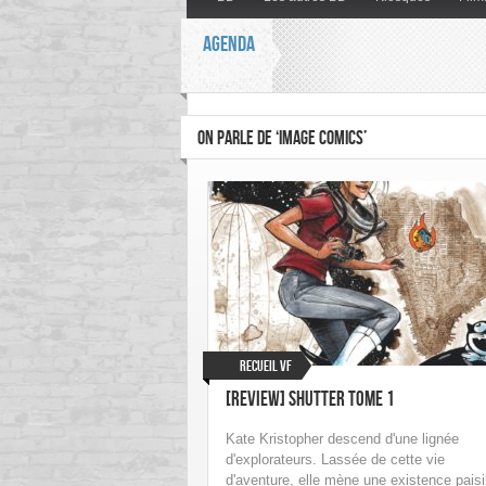
AGENDA
ON PARLE DE ‘IMAGE COMICS’
Recueil VF
[Review] Shutter Tome 1
Kate Kristopher descend d'une lignée
d'explorateurs. Lassée de cette vie
d'aventure, elle mène une existence paisi