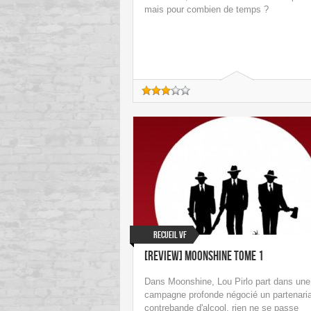
mais pour combien de temps ?
Recueil VF
[Review] Moonshine Tome 1
Dans Moonshine, Lou Pirlo part dans une
campagne profonde négocié un partenaria
contrebande d'alcool, rien ne se passe