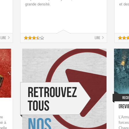
grande densité.
et de
Lire
Lire
Recu
[Revi
re
L'Arma
né à
forces
belle.
Chaqu