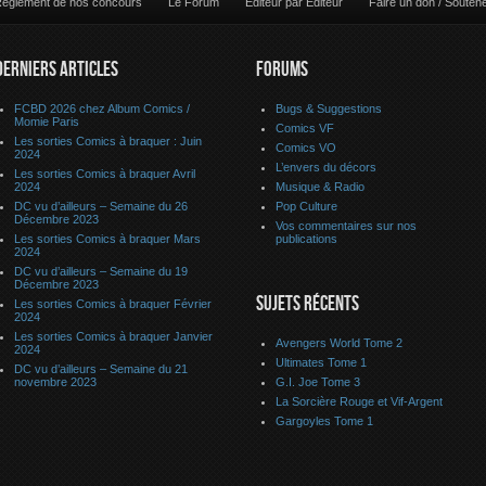
èglement de nos concours
Le Forum
Editeur par Editeur
Faire un don / Souten
DERNIERS ARTICLES
FORUMS
FCBD 2026 chez Album Comics /
Bugs & Suggestions
Momie Paris
Comics VF
Les sorties Comics à braquer : Juin
Comics VO
2024
L’envers du décors
Les sorties Comics à braquer Avril
2024
Musique & Radio
DC vu d’ailleurs – Semaine du 26
Pop Culture
Décembre 2023
Vos commentaires sur nos
Les sorties Comics à braquer Mars
publications
2024
DC vu d’ailleurs – Semaine du 19
Décembre 2023
SUJETS RÉCENTS
Les sorties Comics à braquer Février
2024
Les sorties Comics à braquer Janvier
Avengers World Tome 2
2024
Ultimates Tome 1
DC vu d’ailleurs – Semaine du 21
novembre 2023
G.I. Joe Tome 3
La Sorcière Rouge et Vif-Argent
Gargoyles Tome 1