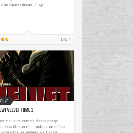
 d'un Spawn décidé à agir.
Lire
eil VF
ew] Velvet Tome 2
des meilleurs comics d'espionnage
e donc être un récit mettant en scène
uadra dans les années 70. Est ce