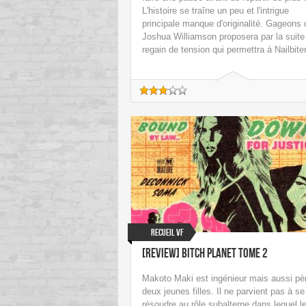
L'histoire se traîne un peu et l'intrigue
principale manque d'originalité. Gageons
Joshua Williamson proposera par la suite
regain de tension qui permettra à Nailbite
Recueil VF
[Review] Bitch Planet tome 2
Makoto Maki est ingénieur mais aussi pè
deux jeunes filles. Il ne parvient pas à se
résoudre au rôle subalterne dans lequel l