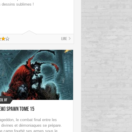
s dessins sublimes !
Lire
eil VF
ew] Spawn Tome 15
geddon, le combat final entre les
 divines et démoniaques se prépare.
e camp fourbit ses armes sous le