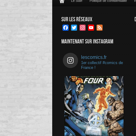
Le Staff
Politique de confidentialité
R
SUR LES RÉSEAUX
Facebook
Twitter
Instagram
YouTube
Feed
Channel
MAINTENANT SUR INSTAGRAM
lescomics.fr
1er collectif #comics de
France !