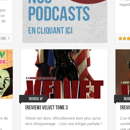
regard
 que
 un
r de
Lire
Recueil VF
Recu
[Review] Velvet tome 3
[Revi
re de
Velvet est donc officiellement bien plus qu'un
L'un 
récit d'espionnage : c'est une trilogie parfaite !
sembl
es
une q