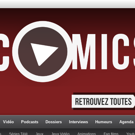
Vidéo
Podcasts
Dossiers
Interviews
Humeurs
Agenda
s
Séries Télé
Jeux
Jeux Vidéo
Animations
Fan films
Yout