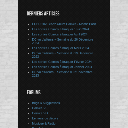
DERNIERS ARTICLES
FCBD 2026 chez Album Comics / Momie Paris
Les sorties Comics à braquer : Juin 2024
Les sorties Comics à braquer Avril 2024
DC vu d’ailleurs – Semaine du 26 Décembre
2023
Les sorties Comics à braquer Mars 2024
DC vu d’ailleurs – Semaine du 19 Décembre
2023
Les sorties Comics à braquer Février 2024
Les sorties Comics à braquer Janvier 2024
DC vu d’ailleurs – Semaine du 21 novembre
2023
FORUMS
Bugs & Suggestions
Comics VF
Comics VO
L’envers du décors
Musique & Radio