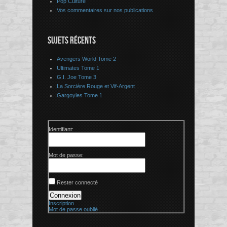
Pop Culture
Vos commentaires sur nos publications
SUJETS RÉCENTS
Avengers World Tome 2
Ultimates Tome 1
G.I. Joe Tome 3
La Sorcière Rouge et Vif-Argent
Gargoyles Tome 1
Identifiant:
Mot de passe:
Rester connecté
Connexion
Inscription
Mot de passe oublié