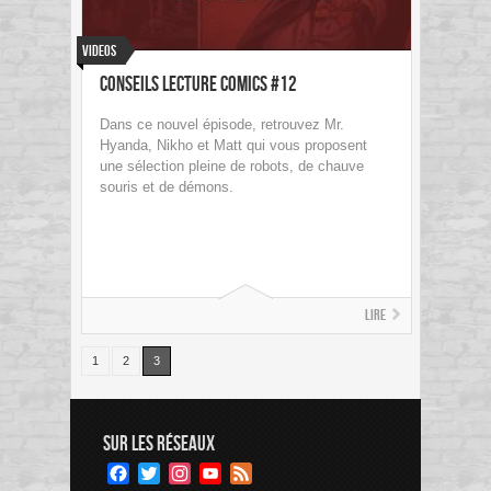
Videos
Conseils Lecture Comics #12
Dans ce nouvel épisode, retrouvez Mr.
Hyanda, Nikho et Matt qui vous proposent
une sélection pleine de robots, de chauve
souris et de démons.
Lire
1
2
3
SUR LES RÉSEAUX
Facebook
Twitter
Instagram
YouTube
Feed