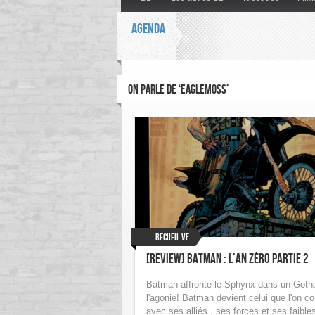
AGENDA
ON PARLE DE ‘EAGLEMOSS’
Recueil VF
[Review] Batman : L’An Zéro partie 2
Batman affronte le Sphynx dans un Got
l'agonie! Batman devient celui que l'on co
avec ses alliés , ses forces et ses faible