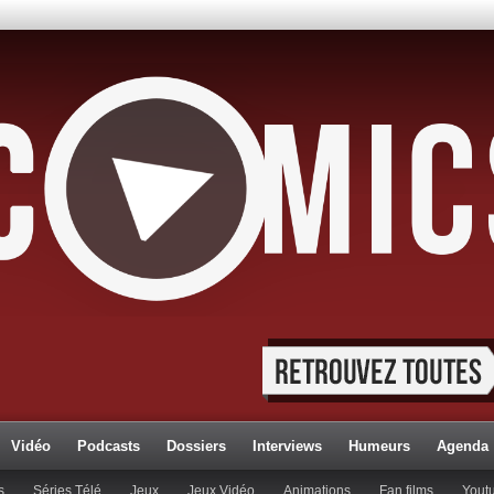
Vidéo
Podcasts
Dossiers
Interviews
Humeurs
Agenda
s
Séries Télé
Jeux
Jeux Vidéo
Animations
Fan films
Yout