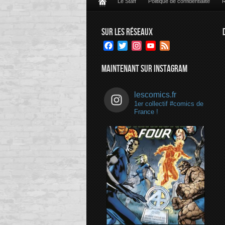
Le Staff
Politique de confidentialité
R
SUR LES RÉSEAUX
Facebook
Twitter
Instagram
YouTube
Feed
Channel
MAINTENANT SUR INSTAGRAM
lescomics.fr
1er collectif #comics de
France !