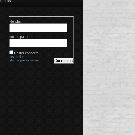
ez-nous
Identifiant:
Mot de passe:
Rester connecté
Inscription
Mot de passe oublié
Connexion