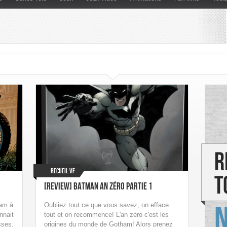
Recueil VF
[Review] Batman An zéro Partie 1
ham à
Oubliez tout ce que vous savez, on efface
nnait
tout et on recommence! L'an zéro c'est les
sses.
origines du monde de Gotham! Alors prenez