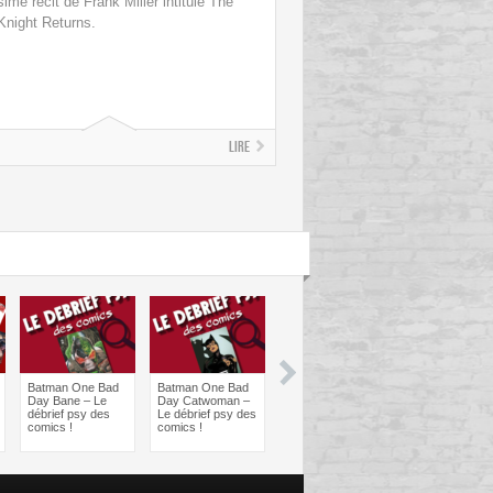
sime récit de Frank Miller intitulé The
Knight Returns.
Lire
Batman One Bad
Batman One Bad
Les sorties
Les sorties
Day Bane – Le
Day Catwoman –
Comics à braquer
Comics à bra
débrief psy des
Le débrief psy des
: Juin 2024
Avril 2024
comics !
comics !