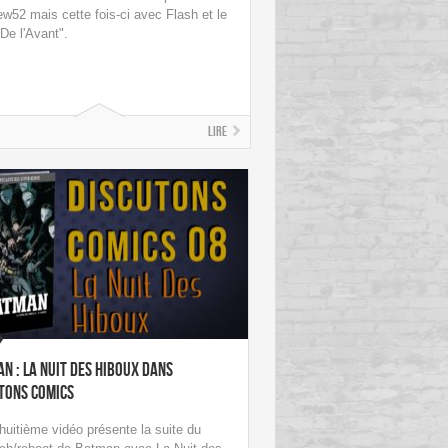
ew52 mais cette fois-ci avec Flash et le
"De l'Avant".
Lire
n : La Nuit des Hiboux dans
tons Comics
huitième vidéo présente la suite du