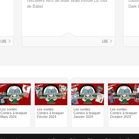
l'excellent récit de Mark Waid intitulé La Tour
cultis
de Babel.
Dark 
Lire
Lire
Les sorties
Les sorties
Les sorties
Les sorties
Comics à braquer
Comics à braquer
Comics à braquer
Comics à braquer
Mars 2024
Février 2024
Janvier 2024
Octobre 2023