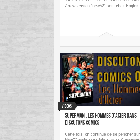
Arrow version "new52" sorti chez Eaglem
Videos
Superman : Les Hommes d’Acier dans
Discutons Comics
Cette fois, on continue de se pencher sur