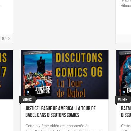
relau
.
Hibou
Lire
Videos
Videos
Justice League of America : La Tour de
Batma
Babel dans Discutons Comics
Disc
Cette sixième vidéo est consacrée à
Cette