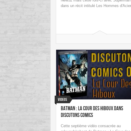
New52 mais cette fois-ci avec Superman
dans un récit intitulé Les Hommes d'Acier
Videos
Batman : La Cour des Hiboux dans
Discutons Comics
Cette septième vidéo consacrée au