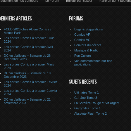
èglement de nos concours
Le Forum
Editeur par Editeur
Faire un don / Souten
DERNIERS ARTICLES
FORUMS
FCBD 2026 chez Album Comics /
Bugs & Suggestions
Momie Paris
Comics VF
Les sorties Comics à braquer : Juin
Comics VO
2024
L’envers du décors
Les sorties Comics à braquer Avril
2024
Musique & Radio
DC vu d’ailleurs – Semaine du 26
Pop Culture
Décembre 2023
Vos commentaires sur nos
Les sorties Comics à braquer Mars
publications
2024
DC vu d’ailleurs – Semaine du 19
Décembre 2023
SUJETS RÉCENTS
Les sorties Comics à braquer Février
2024
Les sorties Comics à braquer Janvier
Ultimates Tome 1
2024
G.I. Joe Tome 3
DC vu d’ailleurs – Semaine du 21
novembre 2023
La Sorcière Rouge et Vif-Argent
Gargoyles Tome 1
Absolute Flash Tome 2