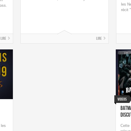
les N
oss.
récit 
Lire
Lire
Videos
Batma
Discu
 les
Cette 