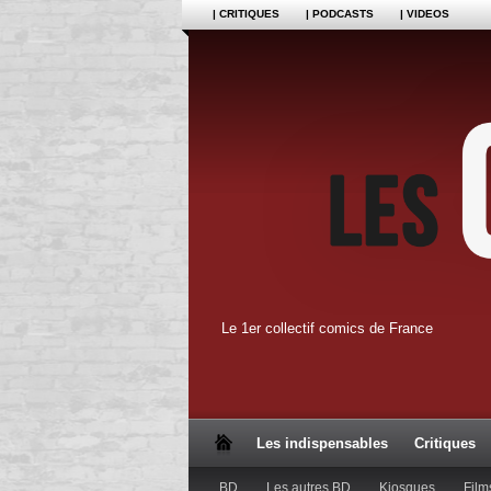
| CRITIQUES
| PODCASTS
| VIDEOS
Le 1er collectif comics de France
Les indispensables
Critiques
BD
Les autres BD
Kiosques
Film