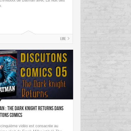
nch/reboot de Batman avec La Nuit des
x.
Lire
n : The Dark Knight Returns dans
utons Comics
 cinquième vidéo est consacrée au