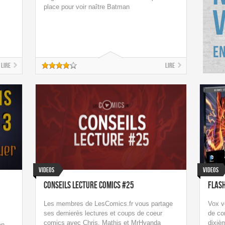
place pour voir naître Batman
Lire
Lire
Videos
Videos
Conseils Lecture Comics #25
Flash
Les membres de LesComics.fr vous partage
Vox v
ses dernierès lectures et coups de coeur
de co
comics avec Chris, Mathis et MrHyanda
dixiè
en