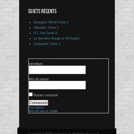
SUJETS RÉCENTS
Avengers World Tome 2
Ultimates Tome 1
G.I. Joe Tome 3
La Sorcière Rouge et Vif-Argent
Gargoyles Tome 1
Identifiant:
Mot de passe:
Rester connecté
Connexion
Inscription
Mot de passe oublié
Copyright © 2026 LesComics.fr, All Rights Reserved.