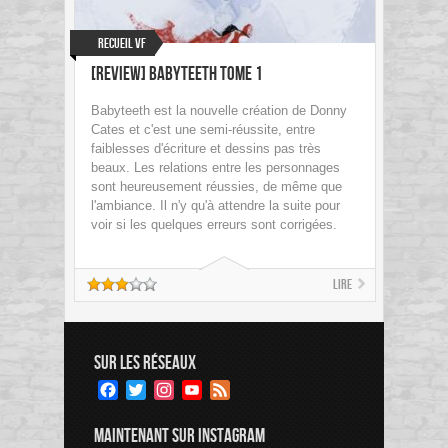
Recueil VF
[Review] Babyteeth Tome 1
Babyteeth est la nouvelle création de Donny
Cates et c'est une semi-réussite, entre
faiblesses d'écriture et dessins pas très
beaux. Les relations entre les personnages
sont heureusement réussies, de même que
l'ambiance. Il n'y qu'à attendre la suite pour
voir si les quelques erreurs sont corrigées.
Lire
SUR LES RÉSEAUX
Facebook
Twitter
Instagram
YouTube
Feed
Channel
MAINTENANT SUR INSTAGRAM