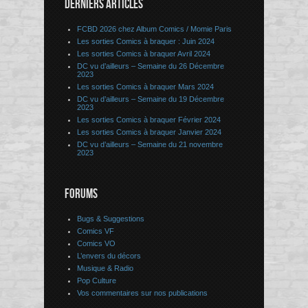
DERNIERS ARTICLES
FCBD 2026 chez Album Comics / Momie Paris
Les sorties Comics à braquer : Juin 2024
Les sorties Comics à braquer Avril 2024
DC vu d’ailleurs – Semaine du 26 Décembre
2023
Les sorties Comics à braquer Mars 2024
DC vu d’ailleurs – Semaine du 19 Décembre
2023
Les sorties Comics à braquer Février 2024
Les sorties Comics à braquer Janvier 2024
DC vu d’ailleurs – Semaine du 21 novembre
2023
FORUMS
Bugs & Suggestions
Comics VF
Comics VO
L’envers du décors
Musique & Radio
Pop Culture
Vos commentaires sur nos publications